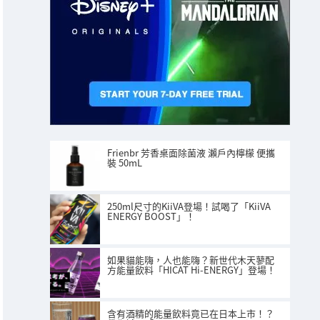
Frienbr 芳香桌面除菌液 瀨戶內檸檬 便攜
裝 50mL
250ml尺寸的KiiVA登場！試喝了「KiiVA
ENERGY BOOST」！
如果貓能嗨，人也能嗨？新世代木天蓼配
方能量飲料「HICAT Hi-ENERGY」登場！
含有酒精的能量飲料竟已在日本上市！？