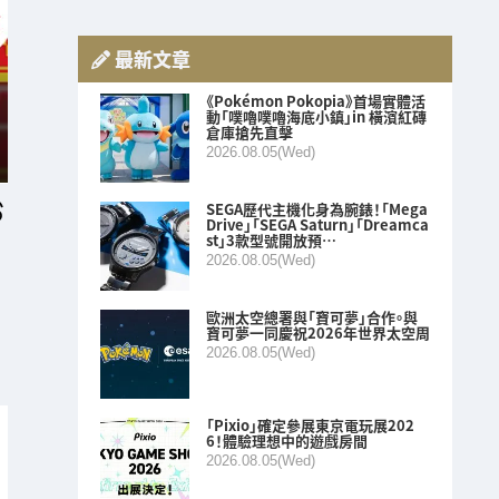
最新文章
《Pokémon Pokopia》首場實體活
動「噗嚕噗嚕海底小鎮」in 橫濱紅磚
倉庫搶先直擊
2026.08.05(Wed)
SEGA歷代主機化身為腕錶！「Mega
Drive」「SEGA Saturn」「Dreamca
st」3款型號開放預…
2026.08.05(Wed)
歐洲太空總署與「寶可夢」合作。與
寶可夢一同慶祝2026年世界太空周
2026.08.05(Wed)
「Pixio」確定參展東京電玩展202
6！體驗理想中的遊戲房間
2026.08.05(Wed)