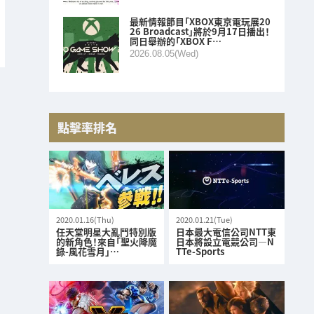
最新情報節目「XBOX東京電玩展20
26 Broadcast」將於9月17日播出！
同日舉辦的「XBOX F…
2026.08.05(Wed)
點擊率排名
2020.01.16(Thu)
2020.01.21(Tue)
任天堂明星大亂鬥特別版
日本最大電信公司NTT東
的新角色！來自「聖火降魔
日本將設立電競公司—N
錄-風花雪月」…
TTe-Sports