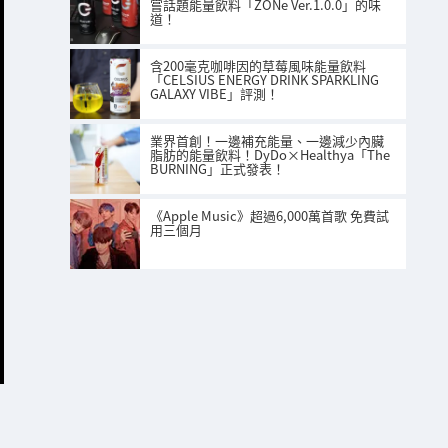
嘗話題能量飲料「ZONe Ver.1.0.0」的味
道！
含200毫克咖啡因的草莓風味能量飲料
「CELSIUS ENERGY DRINK SPARKLING
GALAXY VIBE」評測！
業界首創！一邊補充能量、一邊減少內臟
脂肪的能量飲料！DyDo×Healthya「The
BURNING」正式發表！
《Apple Music》超過6,000萬首歌 免費試
用三個月