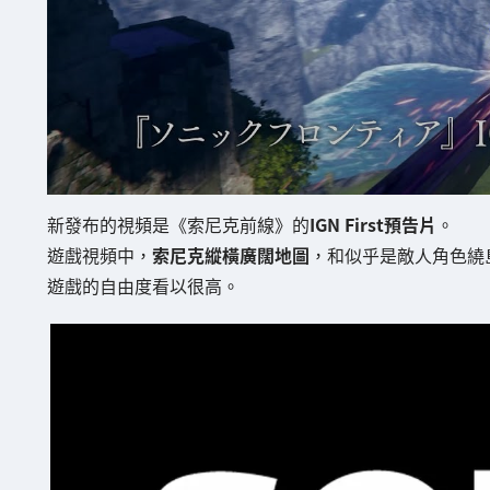
新發布的視頻是《索尼克前線》的
IGN First預告片
。
遊戲視頻中，
索尼克縱橫廣闊地圖
，和似乎是敵人角色繞
遊戲的自由度看以很高。