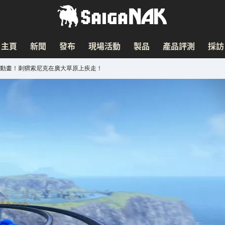
主頁
新聞
發布
現場活動
製品
產品評測
採訪
新遊戲動畫！刺猬索尼克在廣大草原上疾走！