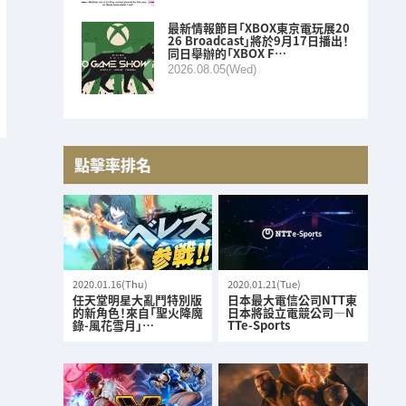
最新情報節目「XBOX東京電玩展20
26 Broadcast」將於9月17日播出！
同日舉辦的「XBOX F…
2026.08.05(Wed)
點擊率排名
2020.01.16(Thu)
2020.01.21(Tue)
任天堂明星大亂鬥特別版
日本最大電信公司NTT東
的新角色！來自「聖火降魔
日本將設立電競公司—N
錄-風花雪月」…
TTe-Sports