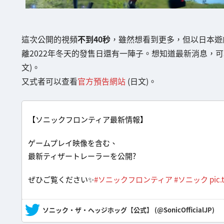
這次公開的視頻
不到40秒
，雖然想看到更多，但以日本遊
離2022年冬天的發售日還有一陣子。想知道最新消息，可以關注Son
文)。
又式者可以查看
官方預告網站
(日文)。
【ソニックフロンティア最新情報】
ゲームプレイ映像を含む、
最新ティザートレーラーを公開?️
ぜひご覧ください✨
#ソニックフロンティア
#ソニック
pic
— ソニック・ザ・ヘッジホッグ【公式】 (@SonicOfficialJP)