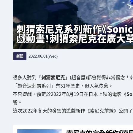
刺猬索尼克系列新作《Sonic 
戲動畫！刺猬索尼克在廣大草
新聞
2022.06.01(Wed)
很多人聽到「
刺猬索尼克
」(超音鼠)都會覺得非常懷念
「超音速刺猬系列」有31年歷史，但人氣依舊。
不只遊戲，預定於2022年8月19日在日本上映的電影《
So
響。
這次2022年冬天的發售的遊戲新作《索尼克前線》公開