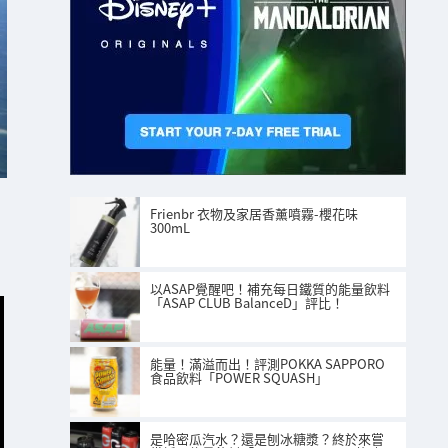
Frienbr 衣物及家居香薰噴霧-櫻花味
300mL
以ASAP覺醒吧！補充每日鐵質的能量飲料
「ASAP CLUB BalanceD」評比！
能量！滿溢而出！評測POKKA SAPPORO
食品飲料「POWER SQUASH」
是哈密瓜汽水？還是刨冰糖漿？終於來嘗