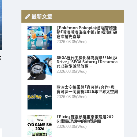
最新文章
《Pokémon Pokopia》首場實體活
動「噗嚕噗嚕海底小鎮」in 橫濱紅磚
倉庫搶先直擊
2026.08.05(Wed)
SEGA歷代主機化身為腕錶！「Mega
Drive」「SEGA Saturn」「Dreamca
st」3款型號開放預…
2026.08.05(Wed)
歐洲太空總署與「寶可夢」合作。與
寶可夢一同慶祝2026年世界太空周
回
2026.08.05(Wed)
「Pixio」確定參展東京電玩展202
6！體驗理想中的遊戲房間
2026.08.05(Wed)