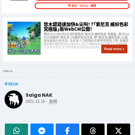
前往「friDay」購買
悠木碧語速加快&尖叫！？「索尼克 繽紛色彩
究極版」新WebCM公開！
預定2021年9月9日(四)發售的「索尼克 繽紛色彩 究極版」 是SEGA
引以為傲的「索尼克」30週年紀念作品，將「索尼克 繽紛色彩」以最
新技術進化的作品。 在許多人已經預約完畢等待發售之際，距離發
售約剩1個月的2021年8月11日(三)新WebCM公開了！ 公認的索
尼克粉絲那位女性聲優將展現超快速語速&
Read more
©SEGA
SEGA
Saiga NAK
-
2021.12.15
新聞