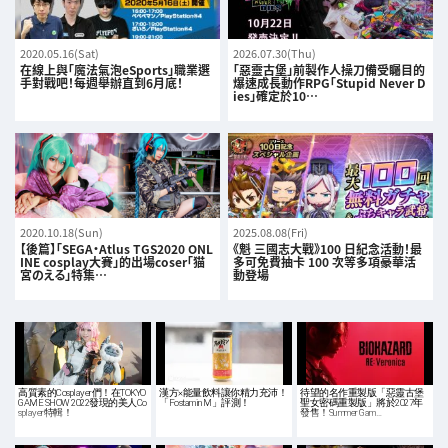
2020.05.16(Sat)
2026.07.30(Thu)
在線上與「魔法氣泡eSports」職業選
「惡靈古堡」前製作人操刀備受矚目的
手對戰吧！每週舉辦直到6月底！
爆速成長動作RPG「Stupid Never D
ies」確定於10…
2020.10.18(Sun)
2025.08.08(Fri)
【後篇】「SEGA・Atlus TGS2020 ONL
《魁 三國志大戰》100 日紀念活動！最
INE cosplay大賽」的出場coser「猫
多可免費抽卡 100 次等多項豪華活
宮のえる」特集…
動登場
高質素的Cosplayer們！在TOKYO
漢方×能量飲料讓你精力充沛！
待望的名作重製版「惡靈古堡
GAME SHOW 2022發現的美人Co
「Fostamin M」評測！
聖女密碼重製版」將於2027年
splayer特輯！
發售！Summer Gam…