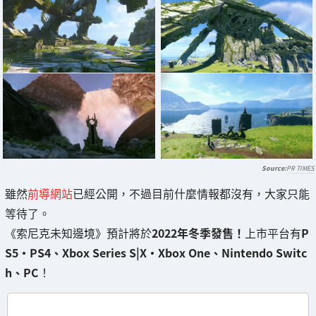
PR TIMES
雖然
前導網站
已經公開，不過目前什麼情報都沒有，大家只能
等待了。
《索尼克未知邊境》預計將於
2022年冬季發售！
上市平台有
P
S5・PS4、Xbox Series S|X・Xbox One、Nintendo Switc
h、PC
！