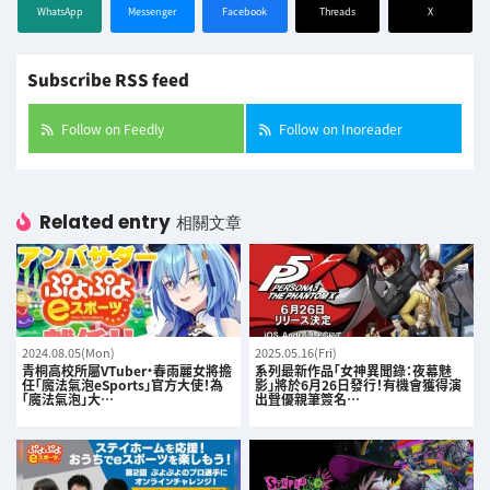
WhatsApp
Messenger
Facebook
Threads
X
Subscribe RSS feed
Follow on Feedly
Follow on Inoreader
Related entry
相關文章
2024.08.05(Mon)
2025.05.16(Fri)
青桐高校所屬VTuber・春雨麗女將擔
系列最新作品「女神異聞錄：夜幕魅
任「魔法氣泡eSports」官方大使！為
影」將於6月26日發行！有機會獲得演
「魔法氣泡」大…
出聲優親筆簽名…