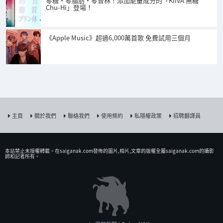
零糖・零脂肪・零普林！添加能量成分的「KIIVA 無糖
Chu-Hi」登場！
《Apple Music》超過6,000萬首歌 免費試用三個月
主頁
關於我們
聯絡我們
使用條約
私隱權政策
招聘翻譯員
本站禁止未授權𨍭載。在saiganak.com發佈的圖片,相片,文章的版權全屬saiganak.com的攝影
師和記者所有。