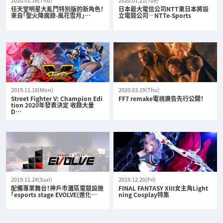
2020.01.16(Thu)
2020.01.21(Tue)
任天堂明星大亂鬥特別版的新角色！
日本最大電信公司NTT東日本將設
來自「聖火降魔錄-風花雪月」…
立電競公司—NTTe-Sports
2019.11.18(Mon)
2020.03.19(Thu)
Street Fighter V: Champion Edi
FF7 remake電視廣告先行公開！
tion 2020年發表決定 收錄大量
D…
2019.11.24(Sun)
2019.12.20(Fri)
配備專業舞台！神戶市灘區電競設施
FINAL FANTASY XIII女主角Light
「esports stage EVOLVE(進化…
ning Cosplay特集