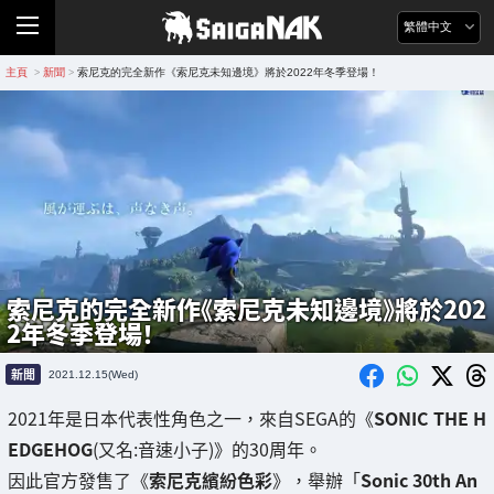
繁體中文
主頁
新聞
索尼克的完全新作《索尼克未知邊境》將於2022年冬季登場！
>
>
索尼克的完全新作《索尼克未知邊境》將於202
2年冬季登場！
新聞
2021.12.15(Wed)
2021年是日本代表性角色之一，來自SEGA的《
SONIC THE H
EDGEHOG
(又名:音速小子)》的30周年。
因此官方發售了《
索尼克繽紛色彩
》，舉辦「
Sonic 30th An