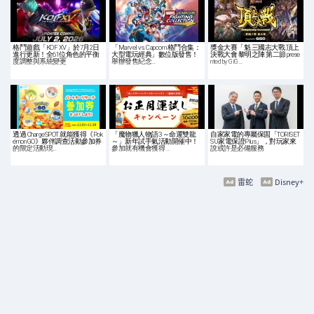
格鬥遊戲「KOF XV」於7月2日
「Marvel vs. Capcom 格鬥合集：
獎金大賽「魁 三國志大戰 頂上
進行更新！全61位角色的平衡
大型電玩經典」數位版發售！
決戰大會 黎明之陣 第二節 prese
度調整與系統變更
舉辦發售紀念…
nted by GiG…
透過 ChargeSPOT 就能獲得《Pok
「魔物獵人物語3 ～命運雙龍
自家家電的專屬保固「TORISET
émon GO》夥伴調查活動參加券
～」新年試手氣活動開催中！
SU家電保證Plus」，對玩家來
的限定活動現…
參加就有機會獲得 …
說或許是必備服務
雷蛇
Disney+