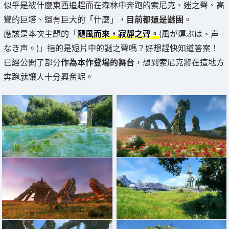
似乎是被什麼東西追趕而在森林中奔跑的索尼克、迷之聲、高
聳的巨塔、還有巨大的「什麼」，
目前都還是謎團
。
應該是本次主題的「
隨風而來，寂靜之聲。
(風が運ぶは、声
なき声。)」指的是短片中的謎之聲嗎？好想趕快知道答案！
已經公開了部分
作為本作登場的舞台
，想到索尼克將在這地方
奔跑就讓人十分興奮呢。