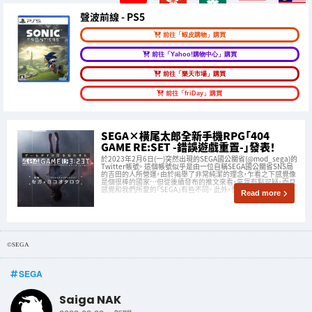
聲波前線 - PS5
前往「蝦皮購物」購買
前往「Yahoo!購物中心」購買
前往「樂天市場」購買
前往「friDay」購買
SEGA×橫尾太郎全新手機RPG「404
GAME RE:SET -錯誤遊戲重置-」發表！
於2023年2月6日(一)突然出現的SEGA國公關省(@mod_sega)的
Twitter帳號。 這個帳號似乎是由一位自稱SEGA國公關省SNS局
的吉田的人所營運，由於掲舉了非常純潔的理念，乍看之下感覺像
是個很棒的國家…但從後續發布的推文來看，氣氛有點可疑，而且
感覺和我們所愛的「SEGA」有些不同。 此外，發表時公
Read more
©SEGA
SEGA
Saiga NAK