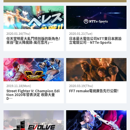
2020.01.16(Thu)
2020.01.21(Tue)
任天堂明星大亂鬥特別版的新角色！
日本最大電信公司NTT東日本將設
來自「聖火降魔錄-風花雪月」…
立電競公司—NTTe-Sports
2019.11.18(Mon)
2020.03.19(Thu)
Street Fighter V: Champion Edi
FF7 remake電視廣告先行公開！
tion 2020年發表決定 收錄大量
D…