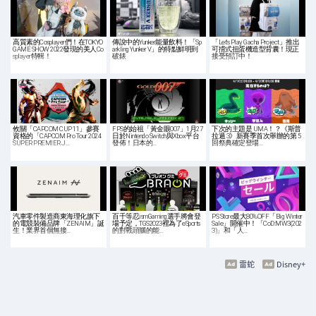
高質素的Cosplayer們！在TOKYO
傳說中的Yunker能量飲料！「Sp
「Let's Play Gacha Project」推出
GAME SHOW 2022發現的美人Co
arkling Yunker V」的特點鮮明到
可揹式扭蛋機造型背囊！現正
splayer特輯！
破錶
接受預訂中！
攸關「CAPCOM CUP 11」參賽
FPS的始祖「黃金眼007」1月27
下次的主題是 UMA！？《斯普
資格的「CAPCOM Pro Tour 2024
日於Nintendo Switch與Xbox平台
拉遁 3》新賽季首次舉辦的第 5
SUPER PREMIER J…
發佈！日本的…
回祭典確定登場…
汽車零件製造商東海理化旗下
百千等忍ismGaming選手將會登
PS Store最大80%OFF「Big Winter
的電競裝備品牌「ZENAIM」誕
場予定，TGS2023裡為了eSports
Sale」開催中！「CoD:MW3(202
生！業界首個無接…
的對戰頭腦的能…
3)」和「人…
雷蛇
Disney+