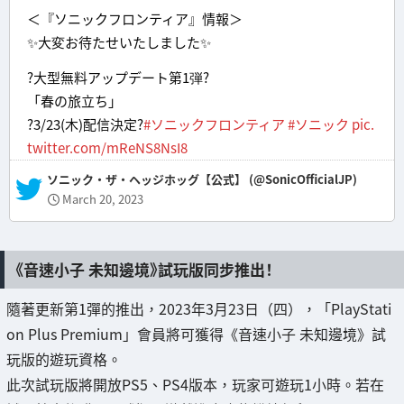
＜『ソニックフロンティア』情報＞
✨大変お待たせいたしました✨
?大型無料アップデート第1弾?
「春の旅立ち」
?3/23(木)配信決定?
#ソニックフロンティア
#ソニック
pic.
twitter.com/mReNS8NsI8
— ソニック・ザ・ヘッジホッグ【公式】 (@SonicOfficialJP)
March 20, 2023
《音速小子 未知邊境》試玩版同步推出！
隨著更新第1彈的推出，2023年3月23日（四），「PlayStati
on Plus Premium」會員將可獲得《音速小子 未知邊境》試
玩版的遊玩資格。
此次試玩版將開放PS5、PS4版本，玩家可遊玩1小時。若在