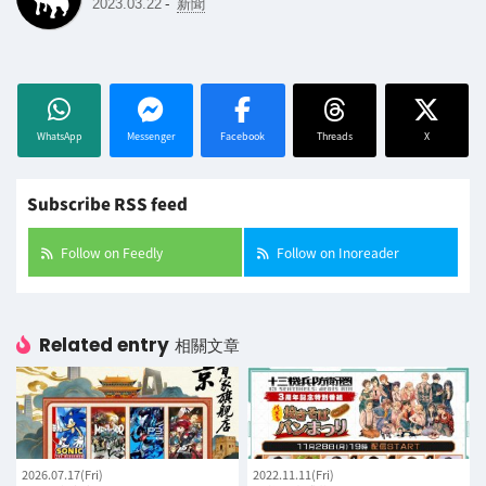
-
2023.03.22
新聞
WhatsApp
Messenger
Facebook
Threads
X
Subscribe RSS feed
Follow on Feedly
Follow on Inoreader
Related entry
相關文章
2026.07.17(Fri)
2022.11.11(Fri)