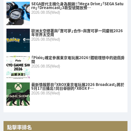
SEGA歷代主機化身為腕錶！「Mega Drive」「SEGA Satu
rn」「Dreamcast」3款型號開放預…
2026.08.05(Wed)
歐洲太空總署與「寶可夢」合作。與寶可夢一同慶祝2026
年世界太空周
2026.08.05(Wed)
「Pixio」確定參展東京電玩展2026！體驗理想中的遊戲房
間
2026.08.05(Wed)
最新情報節目「XBOX東京電玩展2026 Broadcast」將於
9月17日播出！同日舉辦的「XBOX F…
2026.08.05(Wed)
點擊率排名