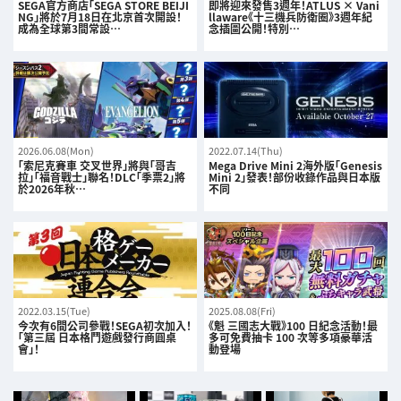
SEGA官方商店「SEGA STORE BEIJI
即將迎來發售3週年！ATLUS × Vani
NG」將於7月18日在北京首次開設！
llaware《十三機兵防衛圈》3週年紀
成為全球第3間常設…
念插圖公開！特別…
2026.06.08(Mon)
2022.07.14(Thu)
「索尼克賽車 交叉世界」將與「哥吉
Mega Drive Mini 2海外版「Genesis
拉」「福音戰士」聯名！DLC「季票2」將
Mini 2」發表！部份收錄作品與日本版
於2026年秋…
不同
2022.03.15(Tue)
2025.08.08(Fri)
今次有6間公司參戰！SEGA初次加入！
《魁 三國志大戰》100 日紀念活動！最
「第三屆 日本格鬥遊戲發行商圓桌
多可免費抽卡 100 次等多項豪華活
會」！
動登場