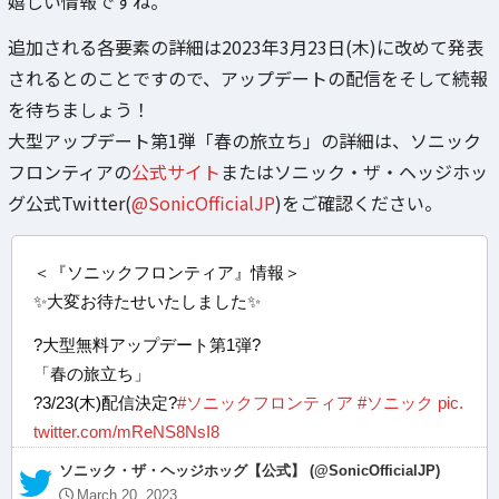
嬉しい情報ですね。
追加される各要素の詳細は2023年3月23日(木)に改めて発表
されるとのことですので、アップデートの配信をそして続報
を待ちましょう！
大型アップデート第1弾「春の旅立ち」の詳細は、ソニック
フロンティアの
公式サイト
またはソニック・ザ・ヘッジホッ
グ公式Twitter(
@SonicOfficialJP
)をご確認ください。
＜『ソニックフロンティア』情報＞
✨大変お待たせいたしました✨
?大型無料アップデート第1弾?
「春の旅立ち」
?3/23(木)配信決定?
#ソニックフロンティア
#ソニック
pic.
twitter.com/mReNS8NsI8
— ソニック・ザ・ヘッジホッグ【公式】 (@SonicOfficialJP)
March 20, 2023