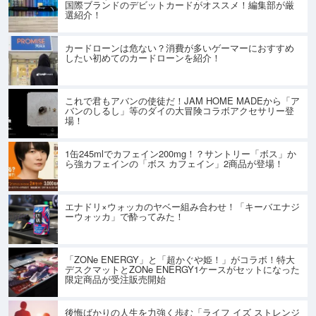
国際ブランドのデビットカードがオススメ！編集部が厳
選紹介！
カードローンは危ない？消費が多いゲーマーにおすすめ
したい初めてのカードローンを紹介！
これで君もアバンの使徒だ！JAM HOME MADEから「ア
バンのしるし」等のダイの大冒険コラボアクセサリー登
場！
1缶245mlでカフェイン200mg！？サントリー「ボス」か
ら強カフェインの「ボス カフェイン」2商品が登場！
エナドリ×ウォッカのヤベー組み合わせ！「キーバエナジ
ーウォッカ」で酔ってみた！
「ZONe ENERGY」と「超かぐや姫！」がコラボ！特大
デスクマットとZONe ENERGY1ケースがセットになった
限定商品が受注販売開始
後悔ばかりの人生を力強く歩む「ライフ イズ ストレンジ