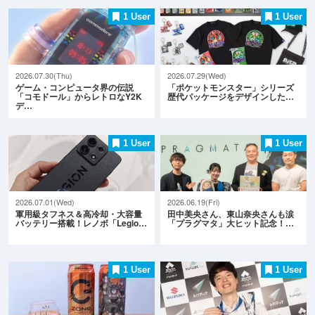
1 User
1 User
2026.07.30(Thu)
2026.07.29(Wed)
ゲーム・コンピュータ界の伝説
「ポケットモンスター」シリーズ
「コモドール」からレトロなY2K
歴代パッケージをデザインした…
デ…
1 User
1 User
2026.07.01(Wed)
2026.06.19(Fri)
軍用級タフネス＆高冷却・大容量
田中美央さん、東山奈央さんも涙
バッテリー搭載！レノボ「Legio…
「プラグマタ」大ヒット記念！…
1 User
1 User