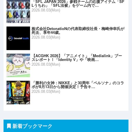
「SFL JAPAN 2026」参戦チームの応援アイテム「SF
Lうちわ」「SFL法被」をゲーム内で…
2026.08.03(Mon)
株式会社DetonatioNの代表取締役社長・梅崎伸幸氏が
死去、享年44歳。
2026.08.03(Mon)
【ACGHK 2026】「アニメイト」「Medialink」ブー
スレポート！「Identity V」や「映画…
2026.08.03(Mon)
「勝利の女神：NIKKE」と30周年「ペルソナ」のコラ
ボが8月13日から開催決定！予告キ…
2026.08.03(Mon)
新着ブックマーク