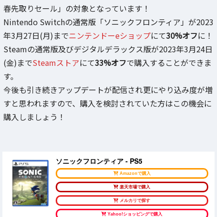
春先取りセール」の対象となっています！
Nintendo Switchの通常版「ソニックフロンティア」が2023
年3月27日(月)まで
ニンテンドーeショップ
にて
30%オフ
に！
Steamの通常版及びデジタルデラックス版が2023年3月24日
(金)まで
Steamストア
にて
33%オフ
で購入することができま
す。
今後も引き続きアップデートが配信され更にやり込み度が増
すと思われますので、購入を検討されていた方はこの機会に
購入しましょう！
ソニックフロンティア - PS5
Amazonで購入
楽天市場で購入
メルカリで探す
Yahoo!ショッピングで購入