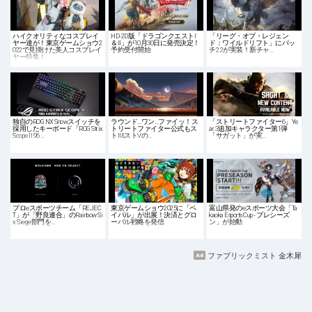
ハイクオリティなコスプレイ
HD-2D版「ドラゴンクエストI
「リーグ・オブ・レジェン
ヤー達が！東京ゲームショウ2
＆II」が10月30日に発売決定！
ド：ワイルドリフト」にパッ
022で見掛けた美人コスプレイ
予約受付開始
チ2.2が実装！新チャ…
ヤー特集！
独自のROG NX Snowスイッチを
ラウンド…ワン…ファイッ！ス
「ストリートファイター6」Ye
採用したキーボード「ROG Strix
トリートファイター公式もス
ar 3追加キャラクター第1弾
Scope II 96 …
トII&ストVの…
「サガット」が実…
プロeスポーツチーム「REJEC
東京ゲームショウ2025に「ペ
富山県発のeスポーツ大会「Ta
T」が「野良連合」のRainbow Si
イパル」が出展！決済とグロ
kaoka Esports Cup - プレシーズ
x Siege部門を…
ーバル戦略を発信
ン」が始動
ファブリックミスト 金木犀