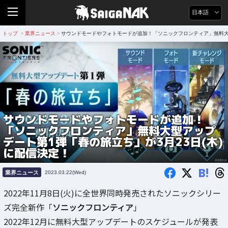
日本語
トップ
業界ニュース
サウンドモードやフォトモードが追加！「ソニックフロンティア」無料大型
>
>
サウンドモードやフォトモードが追加！
「ソニックフロンティア」無料大型アップ
デート第1弾「春の旅立ち」が3月23日(木)
に配信決定！
B!
業界ニュース
2023.03.22(Wed)
2022年11月8日(火)に全世界同時発売されたソニックシリー
ズ完全新作「
ソニックフロンティア
」
2022年12月に無料大型アップデートのスケジュールが発表