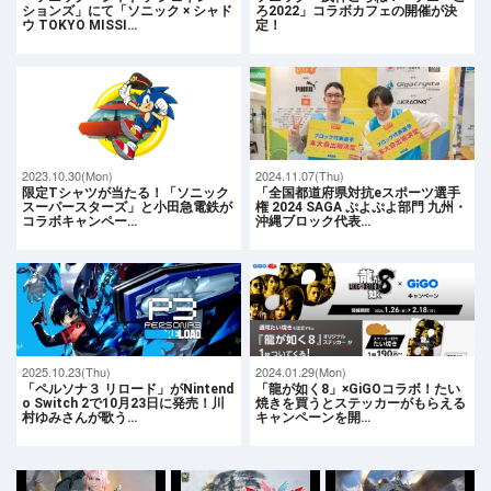
ションズ」にて「ソニック × シャド
ろ2022」コラボカフェの開催が決
ウ TOKYO MISSI…
定！
2023.10.30(Mon)
2024.11.07(Thu)
限定Tシャツが当たる！「ソニック
「全国都道府県対抗eスポーツ選手
スーパースターズ」と小田急電鉄が
権 2024 SAGA ぷよぷよ部門 九州・
コラボキャンペー…
沖縄ブロック代表…
2025.10.23(Thu)
2024.01.29(Mon)
「ペルソナ３ リロード」がNintend
「龍が如く8」×GiGOコラボ！たい
o Switch 2で10月23日に発売！川
焼きを買うとステッカーがもらえる
村ゆみさんが歌う…
キャンペーンを開…