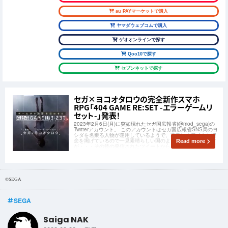
au PAYマーケットで購入
ヤマダウェブコムで購入
ゲオオンラインで探す
Qoo10で探す
セブンネットで探す
セガ×ヨコオタロウの完全新作スマホ
RPG「404 GAME RE:SET -エラーゲームリ
セット-」発表！
2023年2月6日(月)に突如現れたセガ国広報省(@mod_sega)の
Twitterアカウント。 このアカウントはセガ国広報省SNS局のヨ
シダを名乗る人物が運用しているようで、非常にホワイトな理
念を掲げているので一見素晴らしい国のようにも感じるのです
Read more
が・・・その後の発信されたツイートからはやや怪しい雰囲気
ありますし
©SEGA
SEGA
Saiga NAK