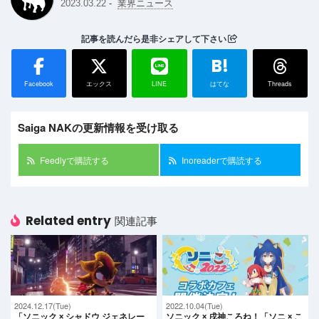
-
2023.03.22
業界ニュース
記事を読んだら是非シェアして下さい
B!
Facebook
エックス
LINE
はてな
Threads
Saiga NAKの更新情報を受け取る
Feedlyで購読する
Inoreaderで購読する
Related entry
関連記事
2024.12.17(Tue)
2022.10.04(Tue)
「ソニック × シャドウ ジェネレー
ソニック × 戌神ころね！「ソニ × こ