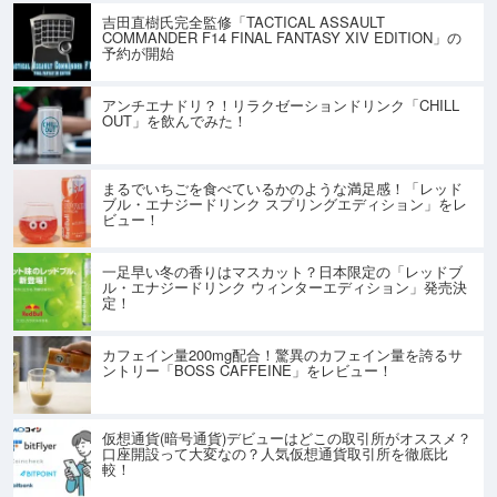
吉田直樹氏完全監修「TACTICAL ASSAULT
COMMANDER F14 FINAL FANTASY XIV EDITION」の
予約が開始
アンチエナドリ？！リラクゼーションドリンク「CHILL
OUT」を飲んでみた！
まるでいちごを食べているかのような満足感！「レッド
ブル・エナジードリンク スプリングエディション」をレ
ビュー！
一足早い冬の香りはマスカット？日本限定の「レッドブ
ル・エナジードリンク ウィンターエディション」発売決
定！
カフェイン量200mg配合！驚異のカフェイン量を誇るサ
ントリー「BOSS CAFFEINE」をレビュー！
仮想通貨(暗号通貨)デビューはどこの取引所がオススメ？
口座開設って大変なの？人気仮想通貨取引所を徹底比
較！