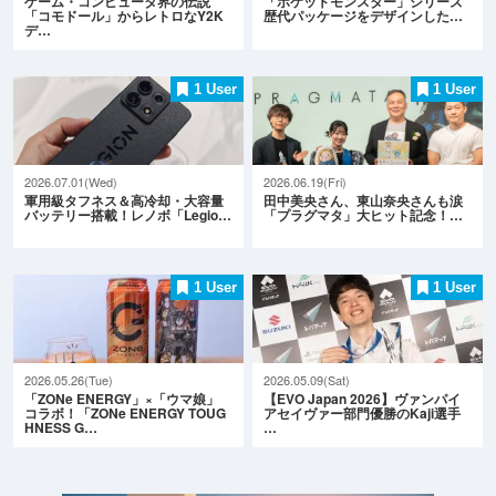
ゲーム・コンピュータ界の伝説
「ポケットモンスター」シリーズ
「コモドール」からレトロなY2K
歴代パッケージをデザインした…
デ…
1 User
1 User
2026.07.01(Wed)
2026.06.19(Fri)
軍用級タフネス＆高冷却・大容量
田中美央さん、東山奈央さんも涙
バッテリー搭載！レノボ「Legio…
「プラグマタ」大ヒット記念！…
1 User
1 User
2026.05.26(Tue)
2026.05.09(Sat)
「ZONe ENERGY」×「ウマ娘」
【EVO Japan 2026】ヴァンパイ
コラボ！「ZONe ENERGY TOUG
アセイヴァー部門優勝のKaji選手
HNESS G…
…