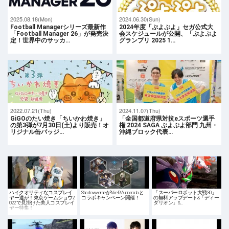
2025.08.18(Mon)
2024.06.30(Sun)
Football Managerシリーズ最新作
2024年度「ぷよぷよ」セガ公式大
「Football Manager 26」が発売決
会スケジュールが公開、「ぷよぷよ
定！世界中のサッカ…
グランプリ 2025 1…
2022.07.21(Thu)
2024.11.07(Thu)
GiGOのたい焼き「ちいかわ焼き」
「全国都道府県対抗eスポーツ選手
の第3弾が7月30日(土)より販売！オ
権 2024 SAGA ぷよぷよ部門 九州・
リジナル缶バッジ…
沖縄ブロック代表…
ハイクオリティなコスプレイ
ShadowverseがNieR:Automataと
「スーパーロボット大戦30」
ヤー達が！東京ゲームショウ2
コラボキャンペーン開催！
の無料アップデート&「ディー
022で見掛けた美人コスプレイ
ダリオン」&…
ヤー特集！