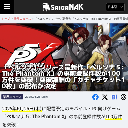
日本語
トップ
業界ニュース
「ペルソナ」シリーズ最新作「ペルソナ５: The Phantom X」の事
>
>
「ペルソナ」シリーズ最新作「ペルソナ５:
The Phantom X」の事前登録件数が100
万件を突破！突破報酬の「ガチャチケット1
0枚」の配布が決定
B!
業界ニュース
2025.05.26(Mon)
2025年6月26日(木)
に配信予定のモバイル・PC向けゲーム
「
ペルソナ５: The Phantom X
」の事前登録件数が
100万件
を突破！