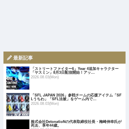
最新記事
「ストリートファイター6」Year 4追加キャラクター
「ヤスミン」8月3日配信開始！アッ…
2026.08.03(Mon)
「SFL JAPAN 2026」参戦チームの応援アイテム「SF
Lうちわ」「SFL法被」をゲーム内で…
2026.08.03(Mon)
株式会社DetonatioNの代表取締役社長・梅崎伸幸氏が
死去、享年44歳。