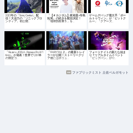
2022年の「Sonic Central」配
「【＃カジダム】梶裕貴×寺島
ゲームデバッグ最大手「ポー
信！大迫力の「ソニックフロ
拓篤」の続きを配信決定！
ルトゥウィン」が「ピットク
ンティア」初公開…
「地球防衛軍５」を…
ルー」「クアーズ…
「Razer x JOOLA - Perseus Pro IV 1
「FAIRY TAIL２」の最新トレイ
フォートナイトの新たな始ま
6mm」が発表！世界で1,337本
ラーが公開！ストーリークリ
り？リアルタイムイベント
の限定コ…
ア後にはボリュ…
「ビッグバン」が12…
ファブリックミスト 土佐ベルガモット