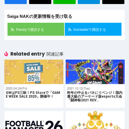
Saiga NAKの更新情報を受け取る
Feedlyで購読する
Inoreaderで購読する
Related entry
関連記事
2020.04.24(Fri)
2021.10.12(Tue)
GWはPS三昧！PS Storeで「GAM
昨年の中止をバネにリベンジ！国内
E WEEK SALE 2020」開催中！
最大級のアーケード版esports大会
「闘神祭2021 REV…