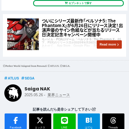
セブンネットで探す
ついにシリーズ最新作「ペルソナ５: The
Phantom X」が6月26日にリリース決定！出
演声優のサイン色紙などが当たるリリース
日決定記念キャンペーン開催中
モバイル・PC向けゲーム「ペルソナ５: The Phantom X」(以
下、P5X)のリリース日が2025年6月26日(木)に決定！ 発表に
Read more
あわせて、 App Store、Google Play 、Steamにて事前登録が
開始されました。
🄫Perfect World Adapted from Persona5 🄫ATLUS. 🄫SEGA.
ATLUS
SEGA
Saiga NAK
-
2025.05.26
業界ニュース
記事を読んだら是非シェアして下さい
B!
Facebook
エックス
LINE
はてな
Threads