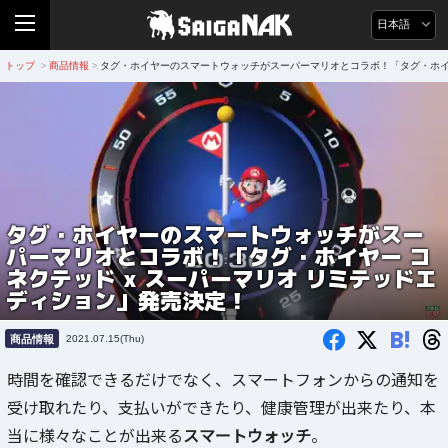
日本語
トップ
商品情報
タグ・ホイヤーのスマートウォッチがスーパーマリオとコラボ！「タグ・ホイヤ
>
>
タグ・ホイヤーのスマートウォッチがスー
パーマリオとコラボ！「タグ・ホイヤー コ
ネクテッド x スーパーマリオ リミテッドエ
ディション」発売決定！
B!
商品情報
2021.07.15(Thu)
時間を確認できるだけでなく、スマートフォンからの通知を
受け取れたり、支払いができたり、健康管理が出来たり、本
当に様々なことが出来る
スマートウォッチ
。