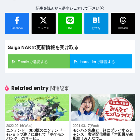
記事を読んだら是非シェアして下さい
B!
Facebook
エックス
LINE
はてな
Threads
Saiga NAKの更新情報を受け取る
Feedlyで購読する
Inoreaderで購読する
Related entry
関連記事
2022.02.16(Wed)
2021.03.17(Wed)
ニンテンドー3DS版のニンテンドー
モンハン先生と一緒にプレイするチ
eショップ終了に併せて「ポケモン
ャンス！実況配信番組「本田翼が生
バンク」のサービ…
配信！みんなで…