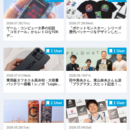
2026.07.30(Thu)
2026.07.29(Wed)
ゲーム・コンピュータ界の伝説
「ポケットモンスター」シリーズ
「コモドール」からレトロなY2K
歴代パッケージをデザインした…
デ…
1 User
1 User
2026.07.01(Wed)
2026.06.19(Fri)
軍用級タフネス＆高冷却・大容量
田中美央さん、東山奈央さんも涙
バッテリー搭載！レノボ「Legio…
「プラグマタ」大ヒット記念！…
1 User
1 User
2026.05.26(Tue)
2026.05.09(Sat)