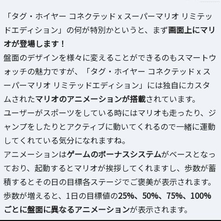
「タグ・ホイヤー コネクテッド x スーパーマリオ リミテッ
ドエディション」の何が特別かというと、まず
画面上にマリ
オが登場します！
盤面のデザインを様々に変えることができるのもスマートウ
ォッチの魅力ですが、「タグ・ホイヤー コネクテッド x ス
ーパーマリオ リミテッドエディション」には独自にカスタ
ムされた
マリオのアニメーションが搭載
されています。
ユーザーがスポーツをしている時にはマリオも走ったり、ジ
ャンプをしたりとアクティブに動いてくれるので一緒に運動
してくれている気分になれますね。
アニメーションは
ゲームのボーナスシステム
がベースとなっ
ており、起動するとマリオが挨拶してくれますし、歩数が蓄
積するとその日の目標各ステージでご褒美が表示されます。
歩数が増えると、1日の目標値の
25%、50%、75%、100%
ごとに盤面に異なるアニメーション
が表示されます。