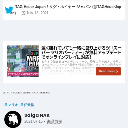
— TAG Heuer Japan / タグ・ホイヤー ジャパン (@TAGHeuerJap
an)
July 13, 2021
遠く離れていても一緒に盛り上がろう！「スー
パー マリオパーティー」が無料アップデート
でオンラインプレイに対応！
もうすぐ始まるゴールデンウィーク。昨年に引き続き、今年の
ゴールデンウィークも旅行や帰省を避け、オンライン帰省など
を活用して県境をまたぐ移動の自粛が呼びかけられています。
オンライン帰省って帰省してないじゃないか・・・。でもせっ
Read more
かくのお休みですし、普段会えない家族や親戚と一緒にゲーム
をしたりしたいものですよね？そんなみなさ
@TAGHEUER & @NINTENDOEUROPE
マリオ
任天堂
Saiga NAK
-
2021.07.15
商品情報