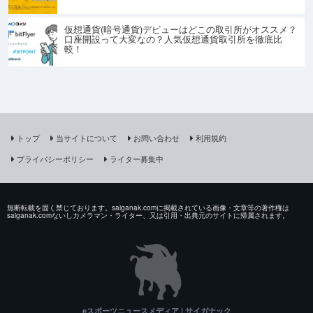
仮想通貨(暗号通貨)デビューはどこの取引所がオススメ？
口座開設って大変なの？人気仮想通貨取引所を徹底比
較！
トップ
当サイトについて
お問い合わせ
利用規約
プライバシーポリシー
ライター募集中
無断転載を固く禁じております。saiganak.comに掲載されている画像・文章等の著作権は
saiganak.comないしカメラマン・ライター、又は引用・出典元のサイトに帰属されます。
eスポーツニュースメディア | サイガナック