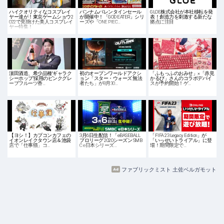
ハイクオリティなコスプレイ
バンナムバレンタインセール
GLOE株式会社が本社移転を発
ヤー達が！東京ゲームショウ2
が開催中！「GOD EATER」シリ
表！創造力を刺激する新たな
022で見掛けた美人コスプレイ
ーズや「ONE PIEC…
拠点に注目
ヤー特集！
濵田酒造、希少品種“ギャラク
初のオープンワールドアクシ
「ふもっふのおみせ」×「赤見
シーホップ”採用のピンクグレ
ョン「スター・ウォーズ 無法
かるび」さんのコラボデバイ
ープフルーツ香…
者たち」が8月30…
スが予約開始！ゲ…
【ヨシ！】カプコンカフェの
3月6日生配信！「eBASEBALL
「FIFA 23 Legacy Edition」が
イオンレイクタウン店＆池袋
プロリーグ 2020シーズン SMB
「いっせいトライアル」に登
店で「仕事猫」コ…
C e日本シリーズ…
場！期間限定で…
ファブリックミスト 土佐ベルガモット