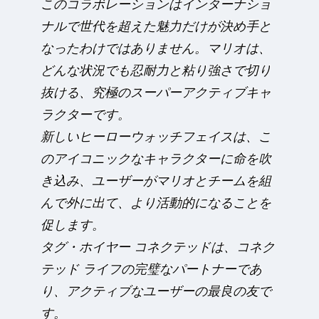
このコラボレーションはインターナショ
ナルで世代を超えた魅力だけが決め手と
なったわけではありません。マリオは、
どんな状況でも忍耐力と粘り強さで切り
抜ける、究極のスーパーアクティブキャ
ラクターです。
新しいヒーローウォッチフェイスは、こ
のアイコニックなキャラクターに命を吹
き込み、ユーザーがマリオとチームを組
んで外に出て、より活動的になることを
促します。
タグ・ホイヤー コネクテッドは、コネク
テッド ライフの完璧なパートナーであ
り、アクティブなユーザーの最良の友で
す。