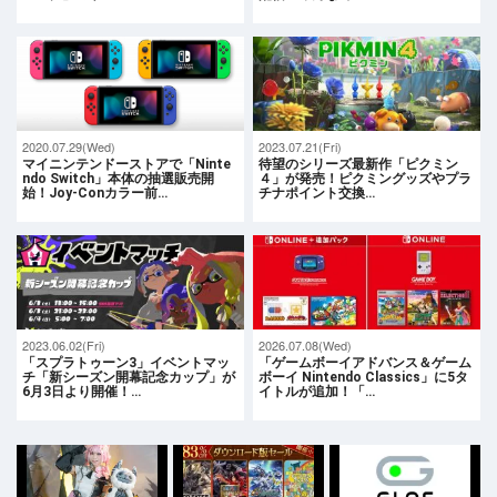
2020.07.29(Wed)
2023.07.21(Fri)
マイニンテンドーストアで「Ninte
待望のシリーズ最新作「ピクミン
ndo Switch」本体の抽選販売開
４」が発売！ピクミングッズやプラ
始！Joy-Conカラー前…
チナポイント交換…
2023.06.02(Fri)
2026.07.08(Wed)
「スプラトゥーン3」イベントマッ
「ゲームボーイアドバンス＆ゲーム
チ「新シーズン開幕記念カップ」が
ボーイ Nintendo Classics」に5タ
6月3日より開催！…
イトルが追加！「…