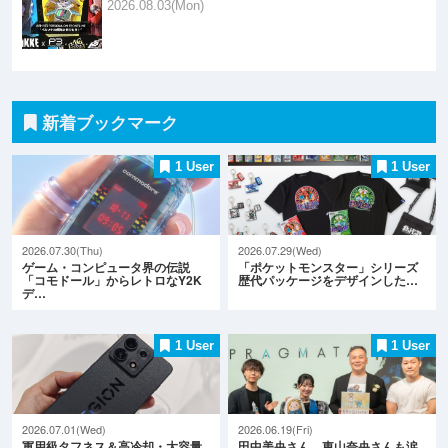
2026.08.03(Mon)
新着ブックマーク
1 User
1 User
2026.07.30(Thu)
2026.07.29(Wed)
ゲーム・コンピュータ界の伝説
「ポケットモンスター」シリーズ
「コモドール」からレトロなY2K
歴代パッケージをデザインした…
デ…
1 User
1 User
2026.07.01(Wed)
2026.06.19(Fri)
軍用級タフネス＆高冷却・大容量
田中美央さん、東山奈央さんも涙