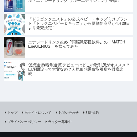
ル・エナジードリンク ブルーエディション」登場！
「ドラゴンクエスト」の公式ベビー・キッズ向けブラン
ド「ドラクエベビー＆キッズ」から夏物新商品が4月26日
より発売決定！
エナジードリンク改め〝頭脳派応援飲料〟の「MATCH
EneGENIUS」を飲んでみた
仮想通貨(暗号通貨)デビューはどこの取引所がオススメ？
口座開設って大変なの？人気仮想通貨取引所を徹底比
較！
トップ
当サイトについて
お問い合わせ
利用規約
プライバシーポリシー
ライター募集中