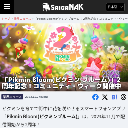
日本語
トップ
業界ニュース
「Pikmin Bloom(ピクミン ブルーム)」2周年記念！コミュニティ・ウィ
>
>
「Pikmin Bloom(ピクミン ブルーム)」2
周年記念！コミュニティ・ウィーク開催中
B!
業界ニュース
2023.11.27(Mon)
ピクミンを育てて街中に花を咲かせるスマートフォンアプリ
「
Pikmin Bloom(ピクミンブルーム)
」は、2023年11月で配
信開始から2周年！