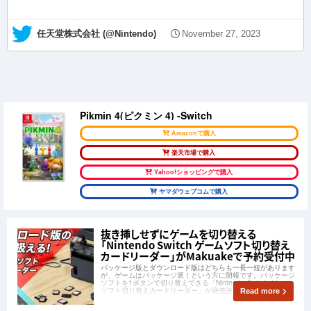
— 任天堂株式会社 (@Nintendo)
November 27, 2023
Pikmin 4(ピクミン 4) -Switch
Amazonで購入
楽天市場で購入
Yahoo!ショッピングで購入
ヤマダウェブコムで購入
抜き挿しせずにゲームを切り替える
「Nintendo Switch ゲームソフト切り替え
カードリーダー」がMakuakeで予約受付中
パッケージ版とダウンロード版はどちらも一長一短があります
が、ゲームはパッケージ派！という方に朗報です。パッケージ
ソフトを1ボタンで切り替えできる「Nintendo Switch ゲーム
ソフト切り替えカードリーダー」が発売決定しました！
Read more