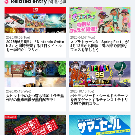
Related entry
関連記事
2025.06.03(Tue)
2025.04.07(Mon)
2025年6月5日に「Nintendo Switc
スプラトゥーン3「Spring Fest」が
h 2」と同時発売する注目タイトル
4月12日から開催！春の街で特別な
を一挙紹介！マリオ…
フェスを楽しもう
2020.05.13(Wed)
2020.10.13(Tue)
大ヒット中のあつ森も追加！任天堂
ポケモンソード・シールドのテーマ
作品の壁紙画像が無料配布中！
を再度ゲットするチャンス！テトリ
ス99で復刻コラ…