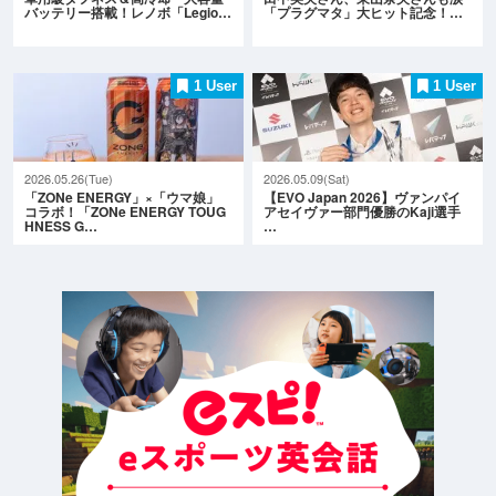
バッテリー搭載！レノボ「Legio…
「プラグマタ」大ヒット記念！…
1 User
1 User
2026.05.26(Tue)
2026.05.09(Sat)
「ZONe ENERGY」×「ウマ娘」
【EVO Japan 2026】ヴァンパイ
コラボ！「ZONe ENERGY TOUG
アセイヴァー部門優勝のKaji選手
HNESS G…
…