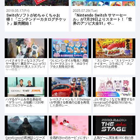
2019.05.17(Fri)
2025.07.29(Tue)
Switchソフトがめちゃくちゃお
「Nintendo Switch サマーセー
得！「ニンテンドーカタログチケッ
ル」が7月29日よりスタート！「世
ト」販売開始！
界のアソビ大全51」や…
ハイクオリティなコスプレイ
ついにバンダイが兎化！両面
「スシロー」×「ストリートフ
ヤー達が！東京ゲームショウ2
ラバーマスコット「ホロライ
ァイター」コラボにて「スシ
022で見掛けた美人コスプレイ
ブ全人類兎化計画…
ローSUPERお得祭 …
ヤー特集！
ハマるゲームを作る新会社
レースクィーンも！Z-Challenge
ぶいすぽっ！などを運営するB
「ゲラッパ」が始動！2026年
rが手掛ける香港の公道を再現
rave groupの子会社ENILISから、
春にゴルフゲームを…
した新作レー…
新VTuberプロ…
GameScienceの黒神話シリーズ
全高約38cmのカービィにすい
人気ゲーム実況者2BRO.初の単