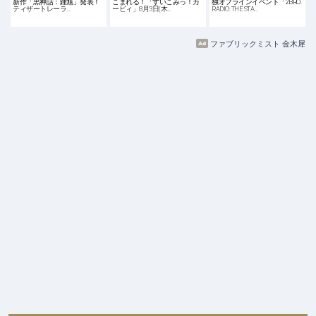
新作「黒神話：鍾馗」発表！
こまれる！「すいこみっ！カ
独オフラインイベント「2BRO.
ティザートレーラ…
ービィ」8月3日(木…
RADIO: THE STA…
ファブリックミスト 金木犀