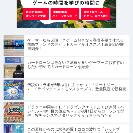
ゲーマーなら必須！？ゲーム好きなら審査不要で作れる
国際ブランドのデビットカードがオススメ！編集部が厳
選紹介！
カードローンは危ない？消費が多いゲーマーにおすすめ
したい初めてのカードローンを紹介！
伝説のコラボが6年ぶりにふっかつ！「ロートジー」
×「ドラゴンクエストモンスターズ３」数量限定で新発売
ドラクエ40周年くじ「ドラゴンクエストふくびき所スペ
シャル～40年目の旅立ち～」が8月1日からローソンで開
催！Wチャンスでメタリックりゅうおうも当たる
この夏授かるのは水色の翼！ココロ波打つ「レッドブ