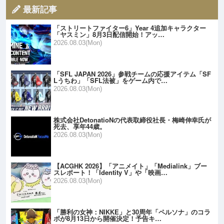
最新記事
「ストリートファイター6」Year 4追加キャラクター
「ヤスミン」8月3日配信開始！アッ…
2026.08.03(Mon)
「SFL JAPAN 2026」参戦チームの応援アイテム「SF
Lうちわ」「SFL法被」をゲーム内で…
2026.08.03(Mon)
株式会社DetonatioNの代表取締役社長・梅崎伸幸氏が
死去、享年44歳。
2026.08.03(Mon)
【ACGHK 2026】「アニメイト」「Medialink」ブー
スレポート！「Identity V」や「映画…
2026.08.03(Mon)
「勝利の女神：NIKKE」と30周年「ペルソナ」のコラ
ボが8月13日から開催決定！予告キ…