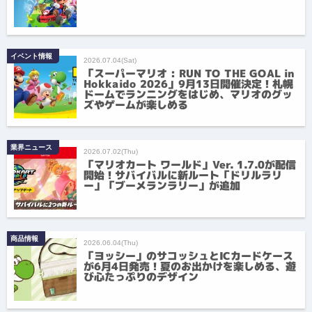
イベント情報
2026.07.04(Sat)
「スーパーマリオ : RUN TO THE GOAL in
Hokkaido 2026」9月13日開催決定！札幌
ドームでランニングをはじめ、マリオのグッ
ズやゲームが楽しめる
業界ニュース
2026.07.02(Thu)
「マリオカート ワールド」Ver. 1.7.0が配信
開始！サバイバルに新ルート「ドリルラリ
ー」「ブーメランラリー」が追加
商品情報
2026.06.04(Thu)
「ヨッシー」のサコッシュとICカードケース
が6月4日発売！夏のお出かけを楽しめる、遊
び心たっぷりのデザイン