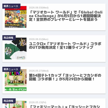
業界ニュース
2026.06.03(Wed)
「マリオカート ワールド」で「Global Onli
ne Challenge」が6月5日から1週間開催決
定！全世界のプレイヤーとレートを競おう
商品情報
2026.06.01(Mon)
ユニクロ×「マリオカート ワールド」コラボ
のUTが発売決定！全12種ラインナップ
業界ニュース
2026.05.27(Wed)
第54回テト1カップ「ヨッシーとフカシギの
図鑑 コラボ祭！」が5月29日から開催！
商品情報
2026.05.15(Fri)
「ファミリーマート」×「ヨッシーとフカシ