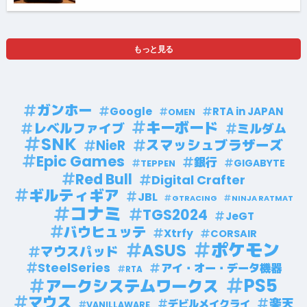
もっと見る
ガンホー
Google
RTA in JAPAN
OMEN
キーボード
レベルファイブ
ミルダム
SNK
スマッシュブラザーズ
NieR
Epic Games
銀行
GIGABYTE
TEPPEN
Red Bull
Digital Crafter
ギルティギア
JBL
GTRACING
NINJA RATMAT
コナミ
TGS2024
JeGT
バウヒュッテ
Xtrfy
CORSAIR
ポケモン
ASUS
マウスパッド
SteelSeries
アイ・オー・データ機器
RTA
PS5
アークシステムワークス
マウス
楽天
デビルメイクライ
VANILLAWARE