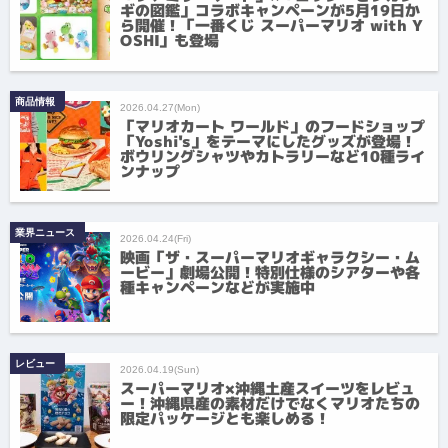
ギの図鑑」コラボキャンペーンが5月19日か
ら開催！「一番くじ スーパーマリオ with Y
OSHI」も登場
商品情報
2026.04.27(Mon)
「マリオカート ワールド」のフードショップ
「Yoshi's」をテーマにしたグッズが登場！
ボウリングシャツやカトラリーなど10種ライ
ンナップ
業界ニュース
2026.04.24(Fri)
映画「ザ・スーパーマリオギャラクシー・ム
ービー」劇場公開！特別仕様のシアターや各
種キャンペーンなどが実施中
レビュー
2026.04.19(Sun)
スーパーマリオ×沖縄土産スイーツをレビュ
ー！沖縄県産の素材だけでなくマリオたちの
限定パッケージとも楽しめる！