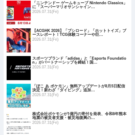
「ニンテンドー ゲームキューブ Nintendo Classics」
に「スーパーマリオサンシャイン…
2026.07.31(Fri)
【ACGHK 2026】「ブシロード」「ホットトイズ」ブ
ースレポート！TCG体験コーナーや巨…
2026.07.31(Fri)
スポーツブランド「adidas」と「Esports Foundatio
n」がパートナーシップを締結！国…
2026.07.31(Fri)
「ぽこ あ ポケモン」無料アップデートが8月5日配信
決定！新わざ「ダイビング」追加…
2026.07.31(Fri)
株式会社ポケモンが1億円の寄付を発表、令和8年熊本
地震の被災者支援・被災地復興の…
2026.07.31(Fri)