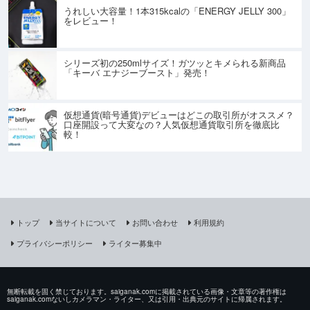
うれしい大容量！1本315kcalの「ENERGY JELLY 300」
をレビュー！
シリーズ初の250mlサイズ！ガツッとキメられる新商品
「キーバ エナジーブースト」発売！
仮想通貨(暗号通貨)デビューはどこの取引所がオススメ？
口座開設って大変なの？人気仮想通貨取引所を徹底比
較！
トップ
当サイトについて
お問い合わせ
利用規約
プライバシーポリシー
ライター募集中
無断転載を固く禁じております。saiganak.comに掲載されている画像・文章等の著作権は
saiganak.comないしカメラマン・ライター、又は引用・出典元のサイトに帰属されます。