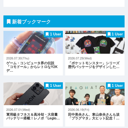
新着ブックマーク
1 User
1 User
2026.07.30(Thu)
2026.07.29(Wed)
ゲーム・コンピュータ界の伝説
「ポケットモンスター」シリーズ
「コモドール」からレトロなY2K
歴代パッケージをデザインした…
デ…
1 User
1 User
2026.07.01(Wed)
2026.06.19(Fri)
軍用級タフネス＆高冷却・大容量
田中美央さん、東山奈央さんも涙
バッテリー搭載！レノボ「Legio…
「プラグマタ」大ヒット記念！…