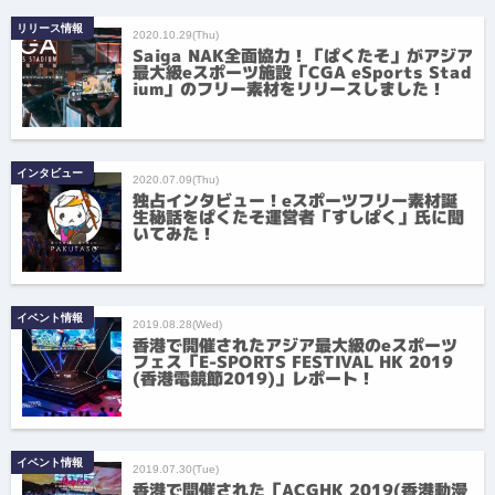
リリース情報
2020.10.29(Thu)
Saiga NAK全面協力！「ぱくたそ」がアジア
最大級eスポーツ施設「CGA eSports Stad
ium」のフリー素材をリリースしました！
インタビュー
2020.07.09(Thu)
独占インタビュー！eスポーツフリー素材誕
生秘話をぱくたそ運営者「すしぱく」氏に聞
いてみた！
イベント情報
2019.08.28(Wed)
香港で開催されたアジア最大級のeスポーツ
フェス「E-SPORTS FESTIVAL HK 2019
(香港電競節2019)」レポート！
イベント情報
2019.07.30(Tue)
香港で開催された「ACGHK 2019(香港動漫