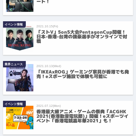
ート！
イベント情報
2021.10.15(Fri)
「ストV」5on5大会PentagonCup開催！
日本-香港-台湾の強豪選手がオンラインで対
戦
業界ニュース
2021.10.13(Wed)
「IKEAxROG」ゲーミング家具が香港でも発
売！eスポーツ施設で体験も可能に
イベント情報
2021.07.12(Mon)
香港最大級アニメ・ゲームの祭典「ACGHK
2021(香港動漫電玩節)」開催！eスポーツイ
ベント「香港電競嘉年華2021」も！