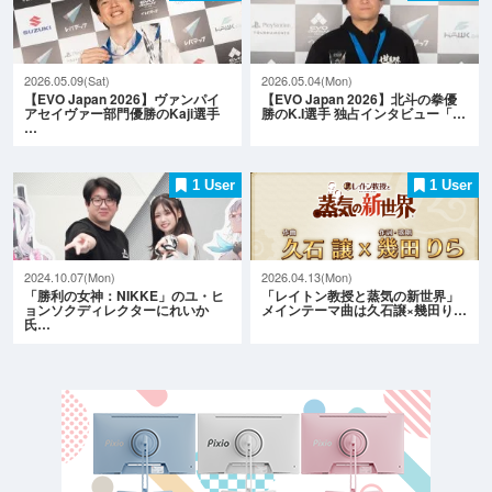
2026.05.09(Sat)
2026.05.04(Mon)
【EVO Japan 2026】ヴァンパイ
【EVO Japan 2026】北斗の拳優
アセイヴァー部門優勝のKaji選手
勝のK.I選手 独占インタビュー「…
…
1 User
1 User
2024.10.07(Mon)
2026.04.13(Mon)
「勝利の女神：NIKKE」のユ・ヒ
「レイトン教授と蒸気の新世界」
ョンソクディレクターにれいか
メインテーマ曲は久石譲×幾田り…
氏…