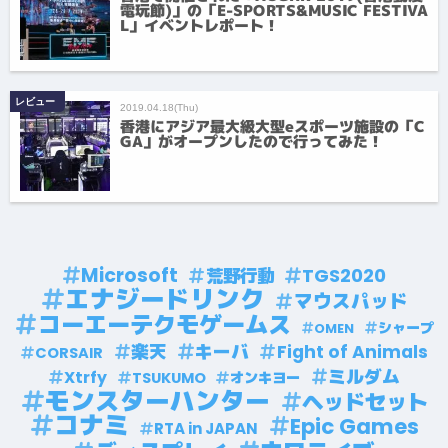
電玩節)」の「E-SPORTS&MUSIC FESTIVA
L」イベントレポート！
レビュー
2019.04.18(Thu)
香港にアジア最大級大型eスポーツ施設の「C
GA」がオープンしたので行ってみた！
Microsoft
TGS2020
荒野行動
エナジードリンク
マウスパッド
コーエーテクモゲームス
シャープ
OMEN
楽天
キーバ
Fight of Animals
CORSAIR
ミルダム
Xtrfy
TSUKUMO
オンキヨー
モンスターハンター
ヘッドセット
コナミ
Epic Games
RTA in JAPAN