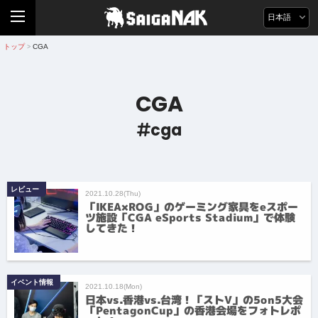
日本語
トップ
CGA
>
CGA
cga
レビュー
2021.10.28(Thu)
「IKEA×ROG」のゲーミング家具をeスポー
ツ施設「CGA eSports Stadium」で体験
してきた！
イベント情報
2021.10.18(Mon)
日本vs.香港vs.台湾！「ストV」の5on5大会
「PentagonCup」の香港会場をフォトレポ