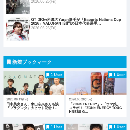
2026.06.26(Fri)
QT DIG∞所属のYuran選手が「Esports Nations Cup
2026」VALORANT部門の日本代表選手…
2026.06.26(Fri)
新着ブックマーク
1 User
1 User
2026.06.19(Fri)
2026.05.26(Tue)
田中美央さん、東山奈央さんも涙
「ZONe ENERGY」×「ウマ娘」
「プラグマタ」大ヒット記念！…
コラボ！「ZONe ENERGY TOUG
HNESS G…
1 User
1 User