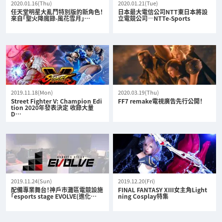
2020.01.16(Thu)
2020.01.21(Tue)
任天堂明星大亂鬥特別版的新角色！
日本最大電信公司NTT東日本將設
來自「聖火降魔錄-風花雪月」…
立電競公司—NTTe-Sports
2019.11.18(Mon)
2020.03.19(Thu)
Street Fighter V: Champion Edi
FF7 remake電視廣告先行公開！
tion 2020年發表決定 收錄大量
D…
2019.11.24(Sun)
2019.12.20(Fri)
配備專業舞台！神戶市灘區電競設施
FINAL FANTASY XIII女主角Light
「esports stage EVOLVE(進化…
ning Cosplay特集