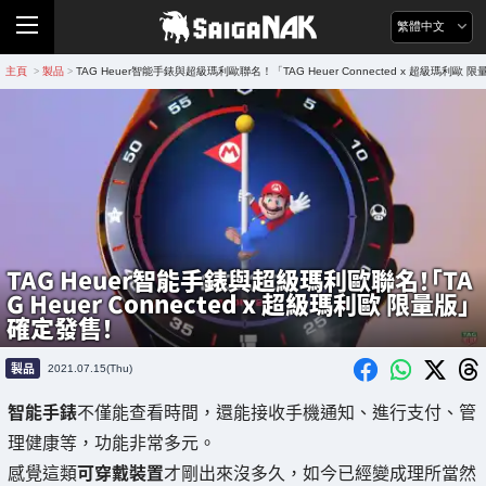
繁體中文
主頁
製品
TAG Heuer智能手錶與超級瑪利歐聯名！「TAG Heuer Connected x 超級瑪利歐
>
>
TAG Heuer智能手錶與超級瑪利歐聯名！「TA
G Heuer Connected x 超級瑪利歐 限量版」
確定發售！
製品
2021.07.15(Thu)
智能手錶
不僅能查看時間，還能接收手機通知、進行支付、管
理健康等，功能非常多元。
感覺這類
可穿戴裝置
才剛出來沒多久，如今已經變成理所當然