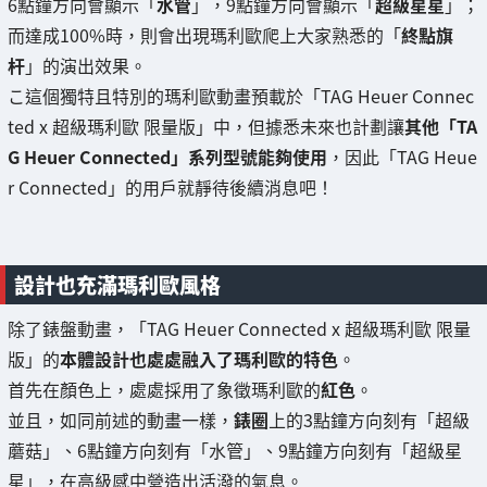
6點鐘方向會顯示「
水管
」，9點鐘方向會顯示「
超級星星
」；
而達成100%時，則會出現瑪利歐爬上大家熟悉的「
終點旗
杆
」的演出效果。
こ這個獨特且特別的瑪利歐動畫預載於「TAG Heuer Connec
ted x 超級瑪利歐 限量版」中，但據悉未來也計劃讓
其他「TA
G Heuer Connected」系列型號能夠使用
，因此「TAG Heue
r Connected」的用戶就靜待後續消息吧！
設計也充滿瑪利歐風格
除了錶盤動畫，「TAG Heuer Connected x 超級瑪利歐 限量
版」的
本體設計也處處融入了瑪利歐的特色
。
首先在顏色上，處處採用了象徵瑪利歐的
紅色
。
並且，如同前述的動畫一樣，
錶圈
上的3點鐘方向刻有「超級
蘑菇」、6點鐘方向刻有「水管」、9點鐘方向刻有「超級星
星」，在高級感中營造出活潑的氣息。