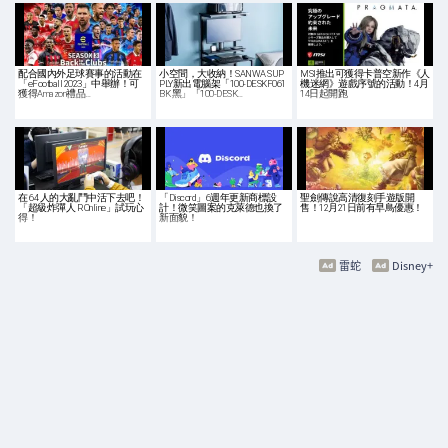
配合國內外足球賽事的活動在
小空間，大收納！SANWA SUP
MSI推出可獲得卡普空新作《人
「eFootball 2023」中舉辦！可
PLY新出電腦架「100-DESKF061
機迷網》遊戲序號的活動！4月
獲得Amazon禮品…
BK 黑」「100-DESK…
14日起開跑
在 64 人的大亂鬥中活下去吧！
「Discord」6週年更新商標設
聖劍傳說高清復刻手遊版開
「超級炸彈人 R Online」試玩心
計！微笑圖案的克萊德也換了
售！12月21日前有早鳥優惠！
得！
新面貌！
雷蛇
Disney+