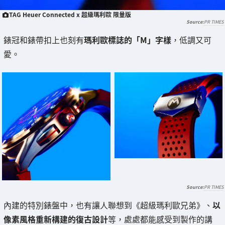
TAG Heuer Connected x 超級瑪利歐 限量版
PR TIMES
錶冠和錶帶扣上也刻有
瑪利歐標誌的「M」字樣
，低調又可
愛。
PR TIMES
內建的特別錶盤中，也有讓人聯想到《超級瑪利歐兄弟》、
以
像素風格重新構建的復古設計
等，處處都能感受到製作的講