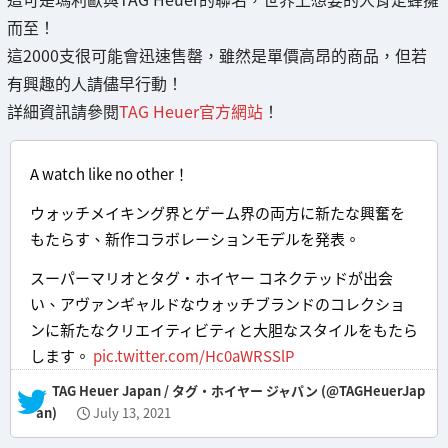
而至！
這2000支很可能會迅速售罄，雖然是單價高昂的商品，但若
有興趣的人請儘早行動！
詳細資訊請參閱
TAG Heuer官方網站
！
A watch like no other！
ウォッチメイキング界とゲーム界の両方に新たな興奮を
もたらす、新作コラボレーションモデルを発表。
スーパーマリオとタグ・ホイヤー コネクテッドが出会
い、アヴァンギャルドなウォッチブランドのコレクショ
ンに新たなクリエイティビティと大胆なスタイルをもたら
します。
pic.twitter.com/Hc0aWRSSlP
— TAG Heuer Japan / タグ・ホイヤー ジャパン (@TAGHeuerJap
an)
July 13, 2021