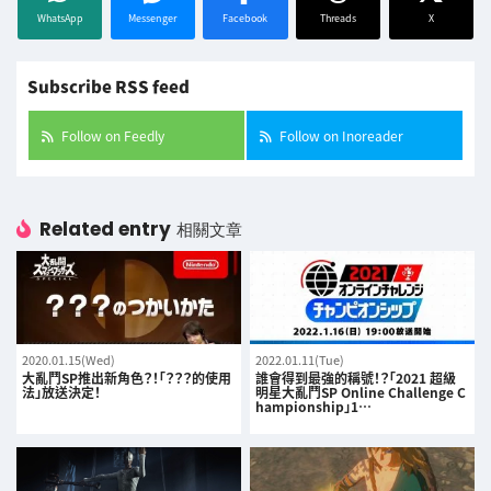
WhatsApp
Messenger
Facebook
Threads
X
Subscribe RSS feed
Follow on Feedly
Follow on Inoreader
Related entry
相關文章
2020.01.15(Wed)
2022.01.11(Tue)
大亂鬥SP推出新角色？！「？？？的使用
誰會得到最強的稱號！？「2021 超級
法」放送決定！
明星大亂鬥SP Online Challenge C
hampionship」1…