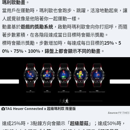
瑪利歐動畫
。
當用戶在運動時，瑪利歐也會跑步、跳躍，活潑地動起來，讓
人感覺就像是他陪著你一起運動一樣。
動畫基於
遊戲的獎勵系統
，啟動時瑪利歐會向你打招呼，而隨
著步數累積，在各階段達成當日目標時會顯示獎勵。
標時會顯示獎勵。步數增加時，每達成每日目標的
25%、5
0%、75%、100%，錶盤上都會顯示不同的動畫
。
TAG Heuer Connected x 超級瑪利歐 限量版
PR TIMES
達成25%時，3點鐘方向會顯示「
超級蘑菇
」；達成50%時，