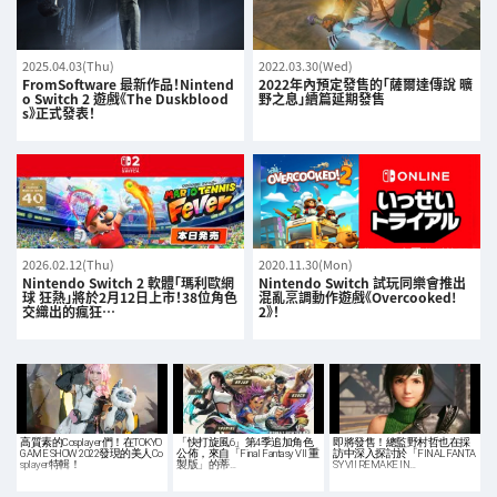
2025.04.03(Thu)
2022.03.30(Wed)
FromSoftware 最新作品！Nintend
2022年內預定發售的「薩爾達傳說 曠
o Switch 2 遊戲《The Duskblood
野之息」續篇延期發售
s》正式發表！
2026.02.12(Thu)
2020.11.30(Mon)
Nintendo Switch 2 軟體「瑪利歐網
Nintendo Switch 試玩同樂會推出
球 狂熱」將於2月12日上市！38位角色
混亂烹調動作遊戲《Overcooked!
交織出的瘋狂…
2》！
高質素的Cosplayer們！在TOKYO
「快打旋風6」第4季追加角色
即將發售！總監野村哲也在採
GAME SHOW 2022發現的美人Co
公佈，來自「Final Fantasy VII 重
訪中深入探討於「FINAL FANTA
splayer特輯！
製版」的蒂…
SY VII REMAKE IN…