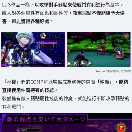
LUS作品一樣，以
攻擊對手弱點來使戰鬥有利進行
為基本。
敵人對各個屬性有弱點和耐性等，
攻擊弱點不僅能給予大傷
害
，還能
獲得各種好處
。
「靈魂駭客2」官方網站
「林檎」們的COMP可以裝備成為夥伴的惡魔
「仲魔」
，
能夠
直接使用仲魔持有的技能
。
裝備擁有敵人弱點屬性技能的仲魔，就能進行不斷攻擊弱點的
有利戰鬥。