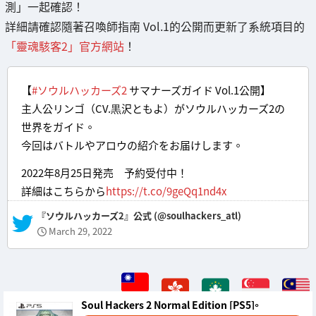
測」一起確認！
詳細請確認隨著召喚師指南 Vol.1的公開而更新了系統項目的
「靈魂駭客2」官方網站
！
【
#ソウルハッカーズ2
サマナーズガイド Vol.1公開】
主人公リンゴ（CV.黒沢ともよ）がソウルハッカーズ2の
世界をガイド。
今回はバトルやアロウの紹介をお届けします。
2022年8月25日発売 予約受付中！
詳細はこちらから
https://t.co/9geQq1nd4x
— 『ソウルハッカーズ2』公式 (@soulhackers_atl)
March 29, 2022
Soul Hackers 2 Normal Edition [PS5]。