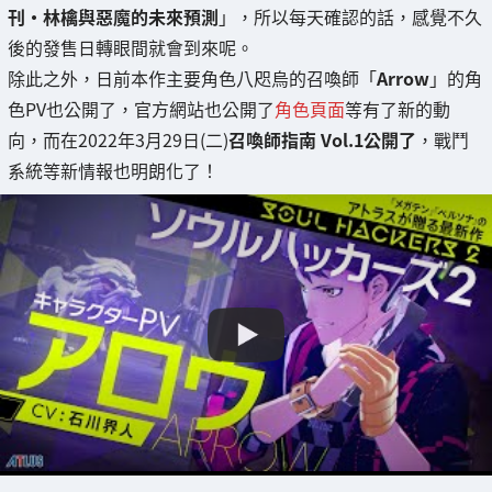
刊・林檎與惡魔的未來預測
」，所以每天確認的話，感覺不久
後的發售日轉眼間就會到來呢。
除此之外，日前本作主要角色八咫烏的召喚師「
Arrow
」的角
色PV也公開了，官方網站也公開了
角色頁面
等有了新的動
向，而在2022年3月29日(二)
召喚師指南 Vol.1公開了
，戰鬥
系統等新情報也明朗化了！