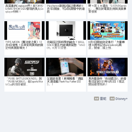
高質素的Cosplayer們！在TOKYO
PlayStation新測試版註冊將於3
野々宮ミカ退出「G-STAR Gamin
GAME SHOW 2022發現的美人Co
月5日開放、可試玩開發中的遊
g」，專注於電競主持與演員事
splayer特輯！
戲
業發展
TYPE-MOON《魔法使之夜》12
北歐設計與科學的融合！WALL
8月3日開始決定進行「力量棒
月8日發售！日本安利美特的限
HACK 第五代玻璃滑鼠墊「VA-0
球 30周年記念animate only商
定特典圖案曝光！
05」8 月 12 日登…
店」開催，線上預…
「PUBG: BATTLEGROUNDS」與
父親節首選！來喝喝看「酒販
系列最新作「街頭霸王6」的發
「PUBG MOBILE」在Esports Wor
犬 酒造貓 Thank You Father 202
售日定於2023年6月2日！現正
ld Cup的項目被採…
3」！
開始接受預約！
雷蛇
Disney+