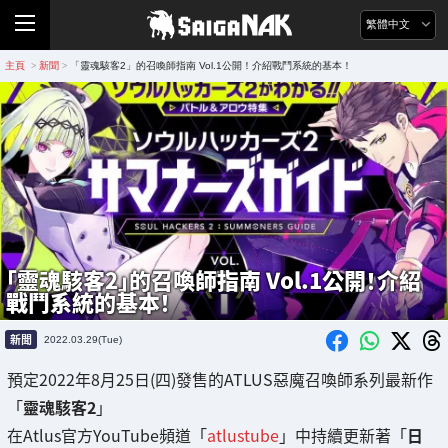
繁體中文
主頁
新聞
「靈魂駭客2」的召喚師指南 Vol.1公開！介紹戰鬥系統的基本！
>
>
「靈魂駭客2」的召喚師指南 Vol.1公開！介紹
戰鬥系統的基本！
新聞
2022.03.29(Tue)
預定2022年8月25日(四)發售的ATLUS惡魔召喚師系列最新作
「
靈魂駭客2
」
在Atlus官方YouTube頻道「
atlustube
」中持續更新著「
日