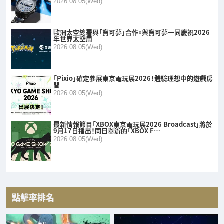
2026.08.05(Wed)
歐洲太空總署與「寶可夢」合作。與寶可夢一同慶祝2026
年世界太空周
2026.08.05(Wed)
「Pixio」確定參展東京電玩展2026！體驗理想中的遊戲房
間
2026.08.05(Wed)
最新情報節目「XBOX東京電玩展2026 Broadcast」將於
9月17日播出！同日舉辦的「XBOX F…
2026.08.05(Wed)
點擊率排名