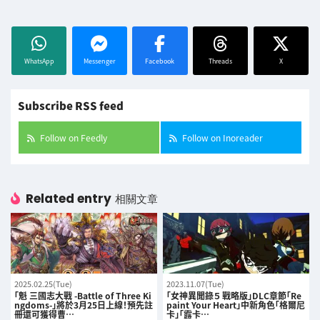
WhatsApp
Messenger
Facebook
Threads
X
Subscribe RSS feed
Follow on Feedly
Follow on Inoreader
Related entry
相關文章
2025.02.25(Tue)
2023.11.07(Tue)
「魁 三國志大戰 -Battle of Three Ki
「女神異聞錄５ 戰略版」DLC章節「Re
ngdoms-」將於3月25日上線！預先註
paint Your Heart」中新角色「格爾尼
冊還可獲得曹…
卡」「露卡…