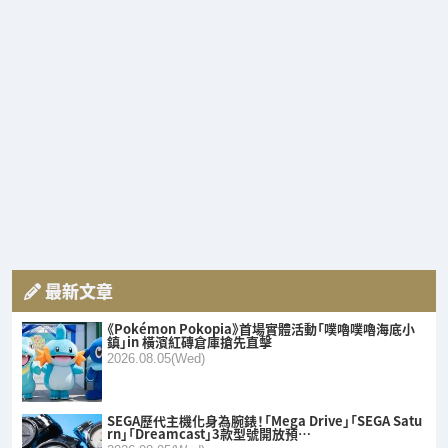
最新文章
《Pokémon Pokopia》首場實體活動「噗嚕噗嚕海底小
鎮」in 橫濱紅磚倉庫搶先直擊
2026.08.05(Wed)
SEGA歷代主機化身為腕錶！「Mega Drive」「SEGA Satu
rn」「Dreamcast」3款型號開放預…