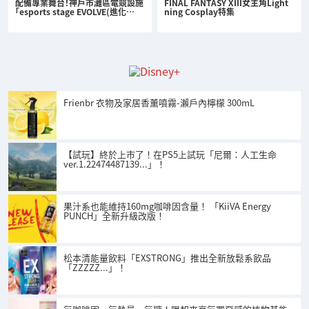
配備專業舞台！神戶市灘區電競設施
FINAL FANTASY XIII女主角Light
「esports stage EVOLVE(進化…
ning Cosplay特集
Frienbr 衣物及家居香薰噴霧-瀨戶內檸檬 300mL
【試玩】終於上市了！在PS5上試玩「尼爾：人工生命
ver.1.22474487139...」！
果汁系也能維持160mg咖啡因含量！ 「KiiVA Energy
PUNCH」全新升級改版！
松本清能量飲料「EXSTRONG」推出全新放鬆系飲品
「ZZZZZ...」！