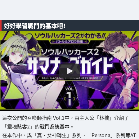
好好學習戰鬥的基本吧！
這次公開的召喚師指南 Vol.1中，由主人公「林檎」介紹了
「靈魂駭客2」的
戰鬥系統基本
。
在本作中，與「真・女神轉生」系列、「Persona」系列等AT