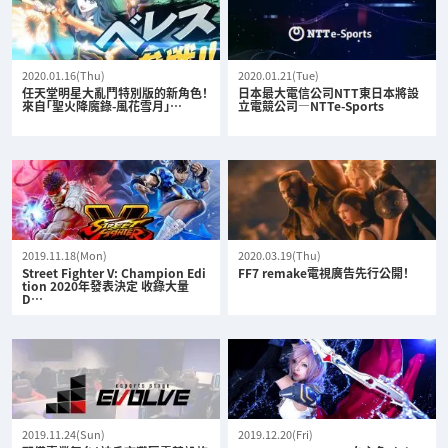
2020.01.16(Thu)
2020.01.21(Tue)
任天堂明星大亂鬥特別版的新角色！
日本最大電信公司NTT東日本將設
來自「聖火降魔錄-風花雪月」…
立電競公司—NTTe-Sports
2019.11.18(Mon)
2020.03.19(Thu)
Street Fighter V: Champion Edi
FF7 remake電視廣告先行公開！
tion 2020年發表決定 收錄大量
D…
2019.11.24(Sun)
2019.12.20(Fri)