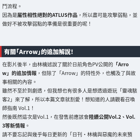
鬥流程。
因為是
屬性相性絕對的ATLUS作品
，所以盡可能攻擊弱點，並
做好不被攻擊弱點的準備是很重要的呢！
有關「Arrow」的追加解說！
在影片後半，由林檎述說了關於日前角色PV公開的
「Arro
w」的追加情報
，但除了「Arrow」的特性外，也觸及了與故
事相關的內容。
雖然不至於到劇透，但我想也有很多人是想透過遊玩「靈魂駭
客2」來了解，所以本篇文章就割愛！想知道的人請觀看召喚
師指南 Vol.1！
然後既然這次是Vol.1，在發售前應該會
陸續公開Vol.2、Vol.
3等新情報
。
請不要忘記與幾乎每日更新的「日刊・林檎與惡魔的未來預