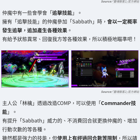
「靈魂駭客2」官方網站
仲魔中有一些會學會「
追擊技能
」。
擁有「追擊技能」的仲魔參加「Sabbath」時，
會以一定概率
發生追擊，追加產生各種效果
。
有給予狀態異常、回復我方等各種效果，所以積極地瞄準吧！
「靈魂駭客2」官方網站
主人公「林檎」透過改造COMP，可以使用「
Commander技
能
」。
有提升「Sabbath」威力的、不消費回合就更換仲魔的、增加
行動次數的等各種。
雖然都是強力的技能，但
使用上有經過回合數等限制
，所以請