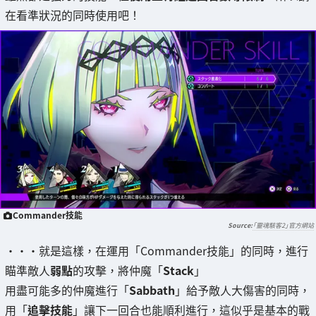
在看準狀況的同時使用吧！
Commander技能
「靈魂駭客2」官方網站
・・・就是這樣，在運用「Commander技能」的同時，進行
瞄準敵人
弱點
的攻擊，將仲魔「
Stack
」
用盡可能多的仲魔進行「
Sabbath
」給予敵人大傷害的同時，
用「
追擊技能
」讓下一回合也能順利進行，這似乎是基本的戰