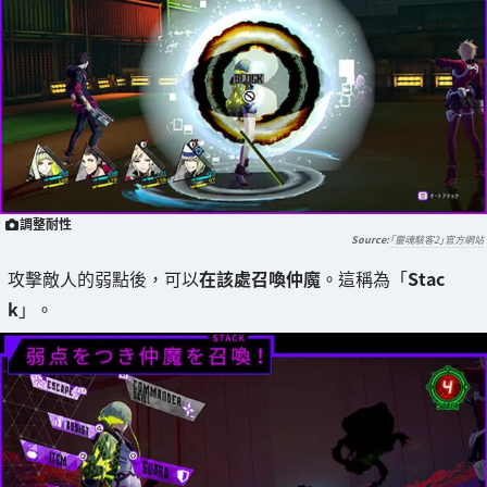
調整耐性
「靈魂駭客2」官方網站
攻擊敵人的弱點後，可以
在該處召喚仲魔
。這稱為「
Stac
k
」。