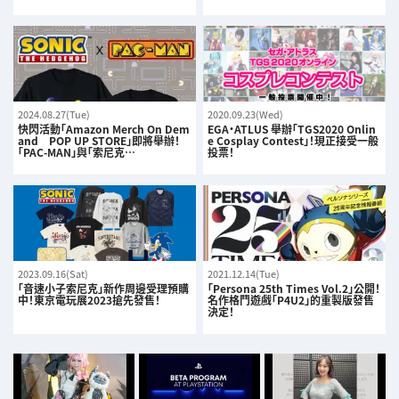
2024.08.27(Tue)
2020.09.23(Wed)
快閃活動「Amazon Merch On Dem
EGA・ATLUS 舉辦「TGS2020 Onlin
and POP UP STORE」即將舉辦！
e Cosplay Contest」！現正接受一般
「PAC-MAN」與「索尼克…
投票！
2023.09.16(Sat)
2021.12.14(Tue)
「音速小子索尼克」新作周邊受理預購
「Persona 25th Times Vol.2」公開！
中！東京電玩展2023搶先發售！
名作格鬥遊戲「P4U2」的重製版發售
決定！