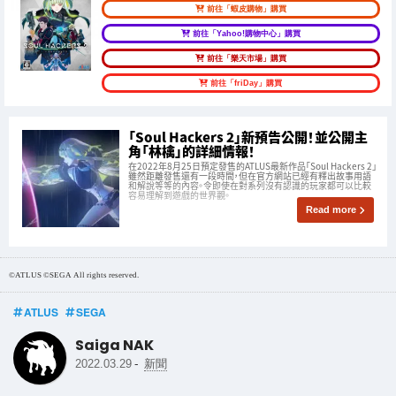
前往「蝦皮購物」購買
前往「Yahoo!購物中心」購買
前往「樂天市場」購買
前往「friDay」購買
「Soul Hackers 2」新預告公開！並公開主
角「林檎」的詳細情報！
在2022年8月25日預定發售的ATLUS最新作品「Soul Hackers 2」
雖然距離發售還有一段時間，但在官方網站已經有釋出故事用語
和解說等等的內容。令即使在對系列沒有認識的玩家都可以比較
容易理解到遊戲的世界觀。
Read more
©ATLUS ©SEGA All rights reserved.
ATLUS
SEGA
Saiga NAK
-
2022.03.29
新聞