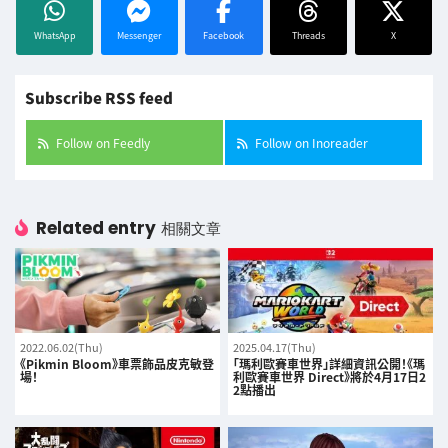
WhatsApp
Messenger
Facebook
Threads
X
Subscribe RSS feed
Follow on Feedly
Follow on Inoreader
Related entry
相關文章
2022.06.02(Thu)
2025.04.17(Thu)
《Pikmin Bloom》車票飾品皮克敏登
「瑪利歐賽車世界」詳細資訊公開！《瑪
場！
利歐賽車世界 Direct》將於4月17日2
2點播出