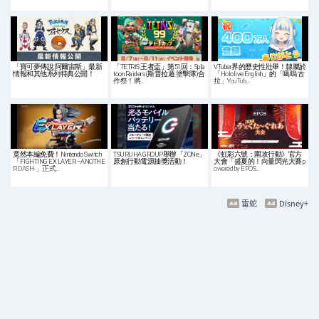
「寶可夢傳說 阿爾宙斯」最新
「TETRIS 王者盃」第51回：Spla
VTuber界的歷史性壯舉！隸屬於
情報和其他系列特典公開！
toon Raiders (斯普拉遁 塗擊隊)合
「Hololive English」的「噶嗚·古
作祭！將…
拉」YouTub…
竟然本編免費！Nintendo Switch
TSURUHA GROUP舉辦「ZONe」
《虹彩六號：圍攻行動》官方
「FIGHTING EX LAYER –ANOTHE
原創行動電源抽獎活動！
大會「盛夏的！向量閃光大賽 p
R DASH-」正式…
owered by EPOS…
雷蛇
Disney+