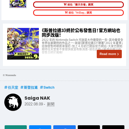
前往「樂天市場」購買
前往「friDay」購買
《斯普拉遁3》終於公布發售日！官方網站也
同步改版！
2022 年的 Nintendo Switch 可說是大作連發的一年。其中最受全
世界玩家期待的作品之一，就是《斯普拉遁3》！隨著「2022 年夏季」
這個發售時期逐漸接近，加上 4 月初已開設官方網站，大家也開始
期待任天堂會不會很快就宣布新消息。就在此時，《斯普拉遁3》的
發售日終於揭曉！
Read more
© Nintendo
任天堂
斯普拉遁
Switch
Saiga NAK
-
2022.08.09
新聞