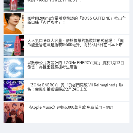
咖啡因200mg含量引發熱議的「BOSS CAFFEINE」推出全
新口味「杏仁咖啡」！
大人氣口味以大容量、便於攜帶的瓶裝罐形式登場！「魔
爪能量管道潘趣瓶裝罐500毫升」將於8月6日在日本上市
以數學公式為設計的「ZONe ENERGY [解]」將於1月13日
發售！亦推出新應援考生廣告
「ZONe ENERGY」與「勇者鬥惡龍 VII Reimagined」聯
名！金屬史萊姆罐將於2月24日上架
《Apple Music》超過6,000萬首歌 免費試用三個月