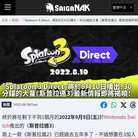
繁體中文
主頁
新聞
「Splatoon 3 Direct」將於8月10日播出！30分鐘的大量《斯普拉遁3》最新情報即
>
>
「Splatoon 3 Direct」將於8月10日播出！30
分鐘的大量《斯普拉遁3》最新情報即將揭曉！
新聞
2022.08.09(Tue)
終於將在剩下不到1個月的
2022年9月9日(五)
於
Nintendo Swi
tch
推出的《
斯普拉遁3
》
距上一款《斯普拉遁2》已經過去五年多了，不過想要在3加入