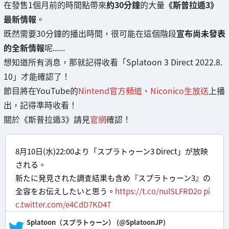
在發售1個月前的時間點帶來
約30分鐘
的大量
《斯普拉遁3》
最新情報
。
既然需要30分鐘的播出時間，很可能在這個階段
宣布尚未發表
的全新情報
呢......
想知道所有消息，那就記得收看「Splatoon 3 Direct 2022.8.
10」才能確認了！
節目將在YouTube的
Nintend官方頻道
、
Niconico生放送
上播
出，記得準時收看！
關於《斯普拉遁3》請見
官網
確認！
8月10日(水)22:00より「スプラトゥーン3 Direct」が放映
される。
新たに発見された調査結果も含め『スプラトゥーン3』の
全容をお伝えしたいと思う。
https://t.co/nulSLFRD2o
pi
c.twitter.com/e4CdD7KD4T
— Splatoon（スプラトゥーン） (@SplatoonJP)