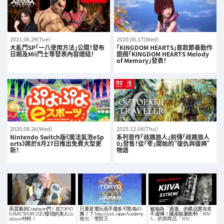
2021.06.29(Tue)
2020.06.17(Wed)
大亂鬥SP「一八使用方法」公開！發布
「KINGDOM HEARTS」首款節奏動作
日期及Mii鬥士等發表內容總結！
遊戲「KINGDOM HEARTS Melody
of Memory」發表！
2020.08.26(Wed)
2025.12.04(Thu)
Nintendo Switch版《魔法氣泡eSp
系列首作「歧路旅人」前傳「歧路旅人
orts》將於8月27日推出免費大型更
0」發售！從「零」開始的“復仇與復興”
新！
物語
高質素的Cosplayer們！在TOKYO
只要是電玩高手最多可豁免43
被喻為「過激」的產品實在名
GAME SHOW 2022發現的美人Co
萬！？Tokyo Cool Japan Academy
不虛傳！國産能量飲料「KIIV
splayer特輯！
推出「電競王…
A」的新商品「KIIV…