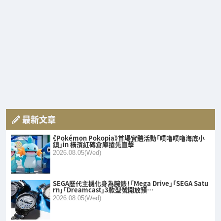
最新文章
《Pokémon Pokopia》首場實體活動「噗嚕噗嚕海底小
鎮」in 橫濱紅磚倉庫搶先直擊
2026.08.05(Wed)
SEGA歷代主機化身為腕錶！「Mega Drive」「SEGA Satu
rn」「Dreamcast」3款型號開放預…
2026.08.05(Wed)