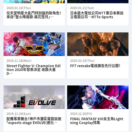
2020.01.16(Thu)
2020.01.21(Tue)
任天堂明星大亂鬥特別版的新角色！
日本最大電信公司NTT東日本將設
來自「聖火降魔錄-風花雪月」…
立電競公司—NTTe-Sports
2019.11.18(Mon)
2020.03.19(Thu)
Street Fighter V: Champion Edi
FF7 remake電視廣告先行公開！
tion 2020年發表決定 收錄大量
D…
2019.11.24(Sun)
2019.12.20(Fri)
配備專業舞台！神戶市灘區電競設施
FINAL FANTASY XIII女主角Light
「esports stage EVOLVE(進化…
ning Cosplay特集