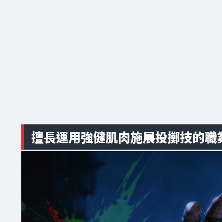
擅長運用強健肌肉施展投擲技的職業