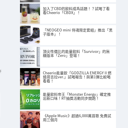
加入了CBD的飲料成爲話題！？試喝了看
看Cheerio「CBDX」！
「NEOGEO mini 侍魂限定套組」推出「黑
子版本」！
頂尖性價比的能量飲料「Survivor」的無
糖版本「Zero」登場！
S
Cheerio能量飲「GODZILLA ENERGY II 燃
燒哥吉拉ver.」試喝報告！與第1彈比較喝
看看！
能量飲料帝王「Monster Energy」確定推
出新口味！RT抽獎活動同步開跑！
《Apple Music》超過6,000萬首歌 免費試
用三個月