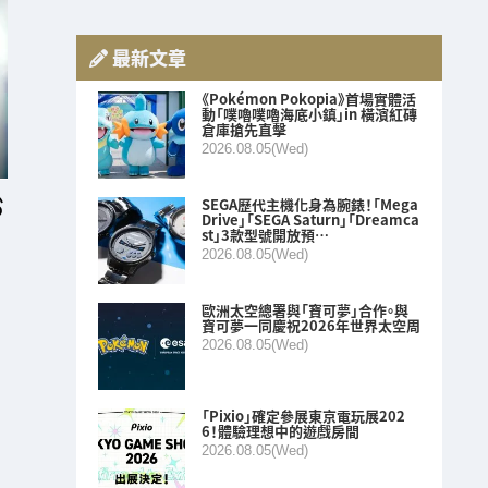
最新文章
《Pokémon Pokopia》首場實體活
動「噗嚕噗嚕海底小鎮」in 橫濱紅磚
倉庫搶先直擊
2026.08.05(Wed)
SEGA歷代主機化身為腕錶！「Mega
Drive」「SEGA Saturn」「Dreamca
st」3款型號開放預…
2026.08.05(Wed)
歐洲太空總署與「寶可夢」合作。與
寶可夢一同慶祝2026年世界太空周
2026.08.05(Wed)
「Pixio」確定參展東京電玩展202
6！體驗理想中的遊戲房間
2026.08.05(Wed)