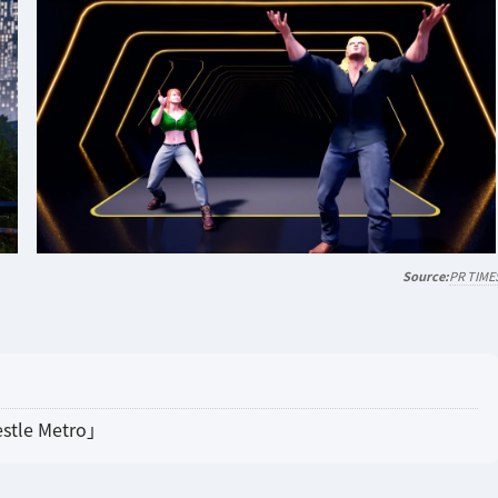
PR TIME
le Metro」