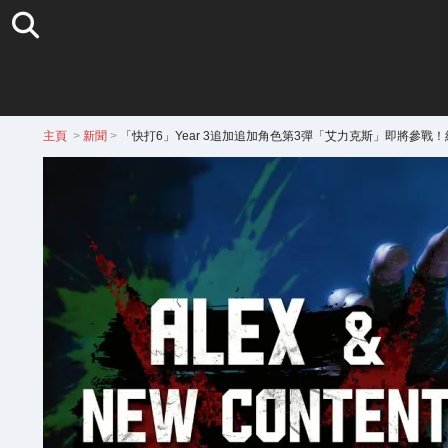
主頁
>
新聞
>
「快打6」Year 3追加追加角色第3彈「艾力克斯」即將參