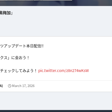
奧梅加
」
ツアップデート本日配信‼
ックス」に会おう！
をチェックしてみよう！
pic.twitter.com/z8n274wKsW
A)
March 17, 2026