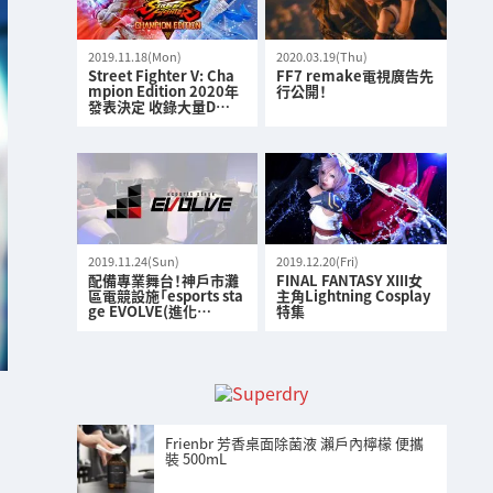
2019.11.18(Mon)
2020.03.19(Thu)
Street Fighter V: Cha
FF7 remake電視廣告先
mpion Edition 2020年
行公開！
發表決定 收錄大量D…
2019.11.24(Sun)
2019.12.20(Fri)
配備專業舞台！神戶市灘
FINAL FANTASY XIII女
區電競設施「esports sta
主角Lightning Cosplay
ge EVOLVE(進化…
特集
Frienbr 芳香桌面除菌液 瀨戶內檸檬 便攜
裝 500mL