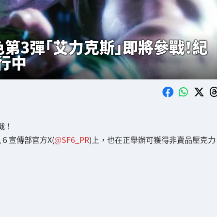
角色第3彈「艾力克斯」即將參戰！紀
行中
戰！
６宣傳部官方X(
@SF6_PR
)上，也在正舉辦可獲得非賣品壓克力