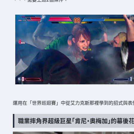
運用在「世界巡迴賽」中從艾力克斯那裡學到的招式與表
職業摔角界超級巨星「肯尼·奧梅加」的幕後