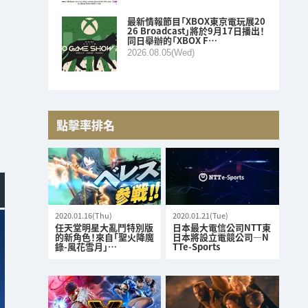
最新情報節目「XBOX東京電玩展20
26 Broadcast」將於9月17日播出！
同日舉辦的「XBOX F…
2026.08.05(Wed)
點擊率排名
2020.01.16(Thu)
2020.01.21(Tue)
任天堂明星大亂鬥特別版
日本最大電信公司NTT東
的新角色！來自「聖火降魔
日本將設立電競公司—N
錄-風花雪月」…
TTe-Sports