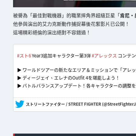
被譽為「最佳對戰機器」的職業摔角界超級巨星「
肯尼·
他參與演出的艾力克斯動作捕捉幕後花絮影片已公開！
這場精彩絕倫的演出絕對不容錯過！
#スト6
Year3追加キャラクター第3弾
#アレックス
コンテン
▶ ワールドツアーの新たなエリア＆ミッションで「アレ
▶ ディージェイ、エレナのOutfit 4を堪能しよう！
▶ バトルバランスアップデート！各キャラクターの調整
— ストリートファイター / STREET FIGHTER (@StreetFighterJ