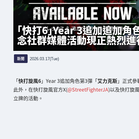
「快打6」Year 3追加追加
念社群媒體活動現正熱烈進
新聞
2026.03.17(Tue)
「
快打旋風6
」Year 3追加角色第3彈「
艾力克斯
」正式參
此外，在快打旋風官方X(
@StreetFighterJA
)以及快打旋風
立牌的活動。