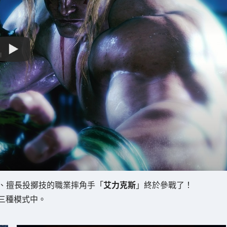
身分登場、擅長投擲技的職業摔角手「
艾力克斯
」終於參戰了！
三種模式中。