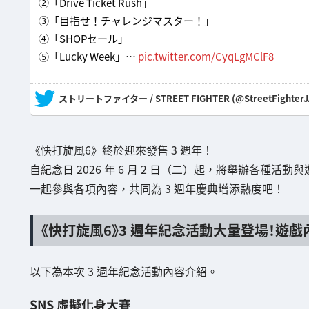
②「Drive Ticket Rush」
③「目指せ！チャレンジマスター！」
④「SHOPセール」
⑤「Lucky Week」…
pic.twitter.com/CyqLgMClF8
— ストリートファイター / STREET FIGHTER (@StreetFighterJ
《快打旋風6》終於迎來發售 3 週年！
自紀念日 2026 年 6 月 2 日（二）起，將舉辦各種活
一起參與各項內容，共同為 3 週年慶典增添熱度吧！
《快打旋風6》3 週年紀念活動大量登場！遊戲內
以下為本次 3 週年紀念活動內容介紹。
SNS 虛擬化身大賽