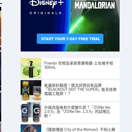
Frienbr 衣物及家居香薰噴霧-土佐佛手柑
300mL
能量飲料驗證！唐吉訶德自有品牌
「BLACKOUT DDT THE SUPER」能否拯救
電腦工程師！？
升級改版後有什麼變化呢？「ZONe Ver.
2.0.0」及「ZONe Ver. 1.3.9」的試喝比
較！
《餓狼傳說 City of the Wolves》不知火舞