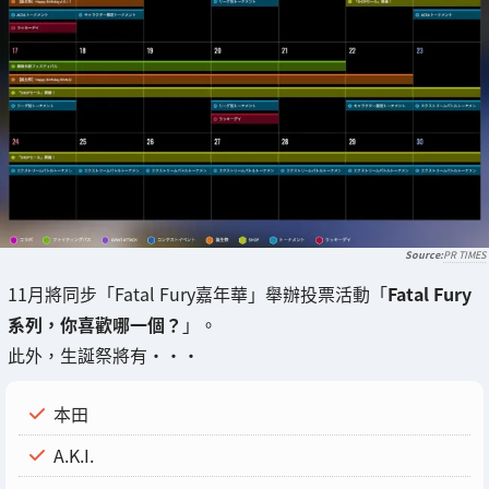
PR TIMES
11月將同步「Fatal Fury嘉年華」舉辦投票活動「
Fatal Fury
系列，你喜歡哪一個？
」。
此外，生誕祭將有・・・
本田
A.K.I.