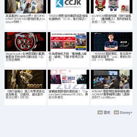
高質素的Cosplayer們！在TOKYO
TGS2023裡對提供翻譯或是地域
e-CAPCOM開放預購《快打旋風
GAME SHOW 2022發現的美人Co
化服務的「CCJK」進行採訪！
6》、《魔物獵人》系列的絨毛
splayer特輯！
娃娃！三款「Crea…
Dragalia Lost × 女神異聞錄5 亂戰
作為禮物也不錯「魔物獵人崛
「KONAMI電競學院」首位高中
魅影攻手的合作活動決定！心
起：破曉」下載卡發售日決
職業電競選手「Loid」將於8月2
之怪盜團將…
定！
6日（一）舉辦特…
《快打旋風6》第三年季票首位
接觸遊戲開發的最前線！「Cap
KONAMI 電競學院將舉辦免費V
追加角色「沙蓋特」遊玩影片
com Open Conference RE: 2022」將
ALORANT教學輔導活動！講師
首次公開！8月5日…
於日本東京…
請到了oitaN與poem
雷蛇
Disney+