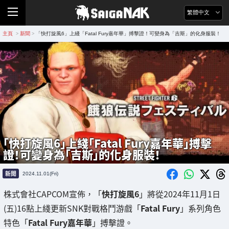
繁體中文
主頁
新聞
「快打旋風6」上綫「Fatal Fury嘉年華」搏擊證！可變身為「吉斯」的化身服裝！
>
>
「快打旋風6」上綫「Fatal Fury嘉年華」搏擊
證！可變身為「吉斯」的化身服裝！
新聞
2024.11.01(Fri)
株式會社CAPCOM宣佈，「
快打旋風6
」將從2024年11月1日
(五)16點上綫更新SNK對戰格鬥游戲「
Fatal Fury
」系列角色
特色「
Fatal Fury嘉年華
」搏擊證。