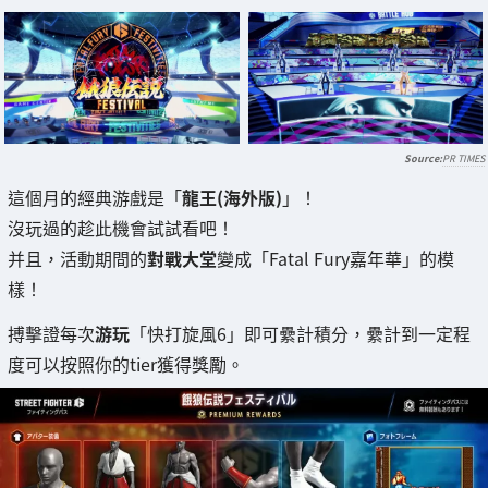
PR TIMES
這個月的經典游戲是「
龍王(海外版)
」！
沒玩過的趁此機會試試看吧！
并且，活動期間的
對戰大堂
變成「Fatal Fury嘉年華」的模
樣！
搏擊證每次
游玩
「快打旋風6」即可纍計積分，纍計到一定程
度可以按照你的tier獲得獎勵。