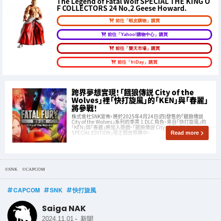
The Legend of Fatal Wolf SPECIAL THE KING O
F COLLECTORS 24 No,2 Geese Howard.
前往「蝦皮購物」購買
前往「Yahoo!購物中心」購買
前往「樂天市場」購買
前往「friDay」購買
跨界夢想實現！「餓狼傳説 City of the
Wolves」裡「快打旋風」的「KEN」與「春麗」
將參戰！
株式會社SNK宣佈，將於2025年4月24日(四)發售的「餓狼傳説
City of the Wolves」系列的季票 1 DLC 角色，來自「快打旋風」的
「KEN」與「春麗」將加入遊戲。「餓狼傳説 City of the Wolves
SPECIAL EDITION」現正開放預購中。
Read more
©SNK ©CAPCOM
CAPCOM
SNK
快打旋風
Saiga NAK
-
2024.11.01
新聞