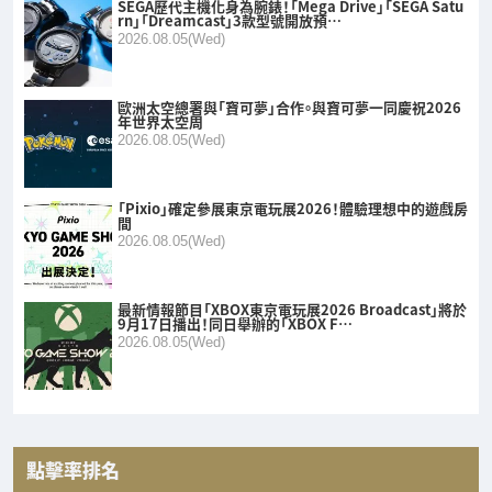
SEGA歷代主機化身為腕錶！「Mega Drive」「SEGA Satu
rn」「Dreamcast」3款型號開放預…
2026.08.05(Wed)
歐洲太空總署與「寶可夢」合作。與寶可夢一同慶祝2026
年世界太空周
2026.08.05(Wed)
「Pixio」確定參展東京電玩展2026！體驗理想中的遊戲房
間
2026.08.05(Wed)
最新情報節目「XBOX東京電玩展2026 Broadcast」將於
9月17日播出！同日舉辦的「XBOX F…
2026.08.05(Wed)
點擊率排名