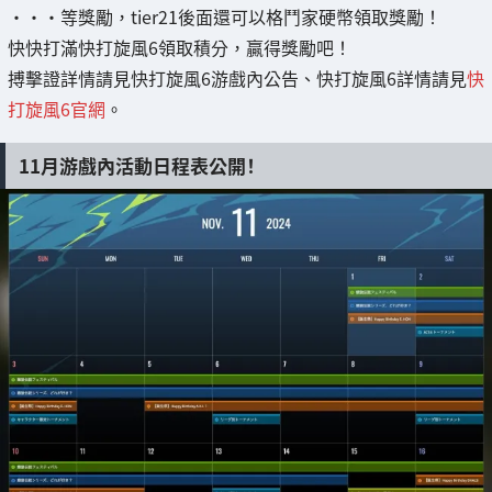
・・・等獎勵，tier21後面還可以格鬥家硬幣領取獎勵！
快快打滿快打旋風6領取積分，贏得獎勵吧！
搏擊證詳情請見快打旋風6游戲內公告、快打旋風6詳情請見
快
打旋風6官網
。
11月游戲內活動日程表公開！