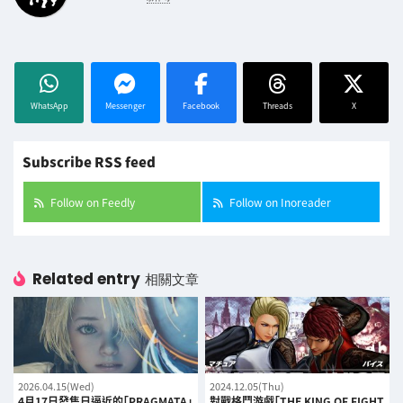
WhatsApp
Messenger
Facebook
Threads
X
Subscribe RSS feed
Follow on Feedly
Follow on Inoreader
Related entry
相關文章
2026.04.15(Wed)
2024.12.05(Thu)
4月17日發售日逼近的「PRAGMATA」
對戰格鬥游戲「THE KING OF FIGHT