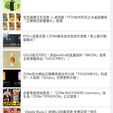
史克威爾艾尼克斯 × 湖池屋！FF14合作的光之水晶岩鹽味
「艾爾傑亞新薯薯片」登場
PS5×惡靈古堡×ZONe聯名綜合包終於發售！馬上進行開
箱儀式！
GOLD卻又FREE！添加enXtra的能量飲料「RAIZIN」發表
全新旗艦商品「GOLD FREE」！
ZONe官方網站公開賽馬娘合作口味「TOUGHNESS」的成
分！人氣款「Utopia」也將更新升級！
向夏季疲勞說再見！「ZONe BUCCHIGIRI Lionmaru」改
名為「ZONe TYPHOOON」正式發售！
《Apple Music》超過6,000萬首歌 免費試用三個月