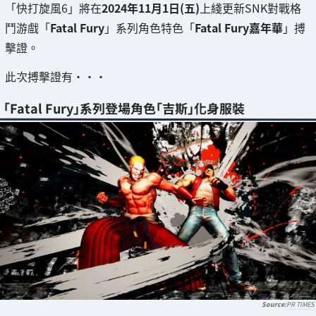
「快打旋風6」將在
2024年11月1日(五)
上綫更新SNK對戰格
鬥游戲「
Fatal Fury
」系列角色特色「
Fatal Fury嘉年華
」搏
擊證。
此次搏擊證有・・・
「Fatal Fury」系列登場角色「吉斯」化身服裝
PR TIMES