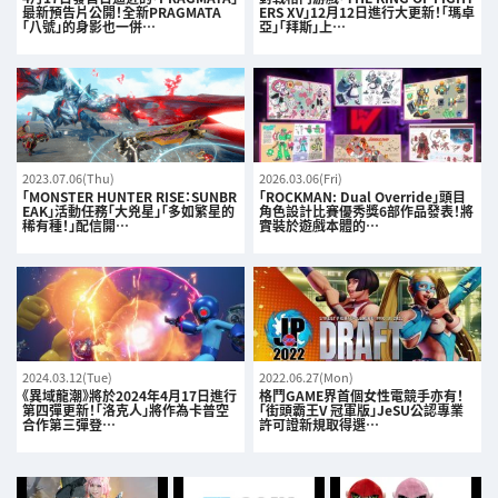
最新預告片公開！全新PRAGMATA
ERS XV」12月12日進行大更新！「瑪卓
「八號」的身影也一併…
亞」「拜斯」上…
2023.07.06(Thu)
2026.03.06(Fri)
「MONSTER HUNTER RISE：SUNBR
「ROCKMAN: Dual Override」頭目
EAK」活動任務「大兇星」「多如繁星的
角色設計比賽優秀獎6部作品發表！將
稀有種！」配信開…
實裝於遊戲本體的…
2024.03.12(Tue)
2022.06.27(Mon)
《異域龍潮》將於2024年4月17日進行
格鬥GAME界首個女性電競手亦有！
第四彈更新！「洛克人」將作為卡普空
「街頭霸王V 冠軍版」JeSU公認專業
合作第三彈登…
許可證新規取得選…