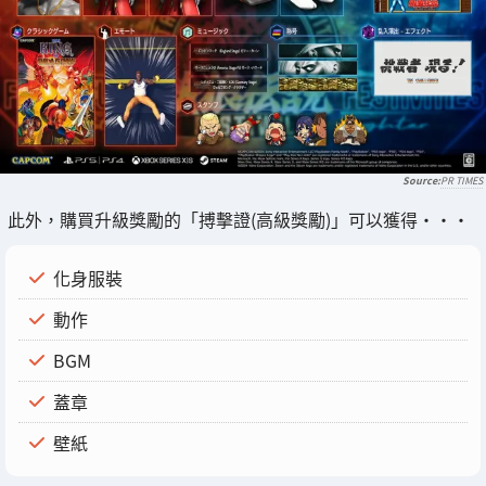
PR TIMES
此外，購買升級獎勵的「搏擊證(高級獎勵)」可以獲得・・・
化身服裝
動作
BGM
蓋章
壁紙