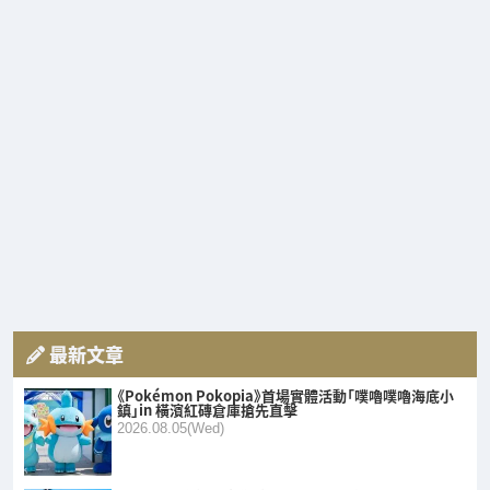
最新文章
《Pokémon Pokopia》首場實體活動「噗嚕噗嚕海底小
鎮」in 橫濱紅磚倉庫搶先直擊
2026.08.05(Wed)