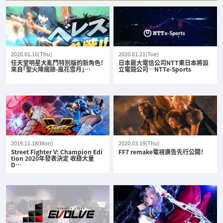
2020.01.16(Thu)
2020.01.21(Tue)
任天堂明星大亂鬥特別版的新角色！
日本最大電信公司NTT東日本將設
來自「聖火降魔錄-風花雪月」…
立電競公司—NTTe-Sports
2019.11.18(Mon)
2020.03.19(Thu)
Street Fighter V: Champion Edi
FF7 remake電視廣告先行公開！
tion 2020年發表決定 收錄大量
D…