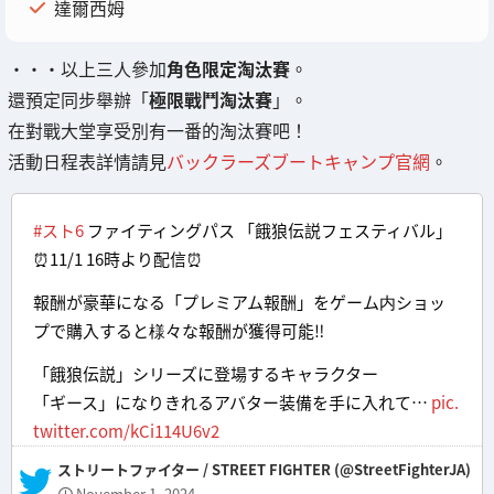
達爾西姆
・・・以上三人參加
角色限定淘汰賽
。
還預定同步舉辦「
極限戰鬥淘汰賽
」。
在對戰大堂享受別有一番的淘汰賽吧！
活動日程表詳情請見
バックラーズブートキャンプ官網
。
#スト6
ファイティングパス 「餓狼伝説フェスティバル」
⏰11/1 16時より配信⏰
報酬が豪華になる「プレミアム報酬」をゲーム内ショッ
プで購入すると様々な報酬が獲得可能‼
「餓狼伝説」シリーズに登場するキャラクター
「ギース」になりきれるアバター装備を手に入れて…
pic.
twitter.com/kCi114U6v2
— ストリートファイター / STREET FIGHTER (@StreetFighterJA)
November 1, 2024