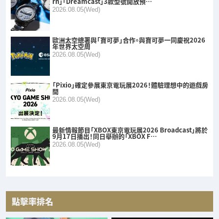
rn」「Dreamcast」3款型號開放預…
2026.08.05(Wed)
歐洲太空總署與「寶可夢」合作。與寶可夢一同慶祝2026
年世界太空周
2026.08.05(Wed)
「Pixio」確定參展東京電玩展2026！體驗理想中的遊戲房
間
2026.08.05(Wed)
最新情報節目「XBOX東京電玩展2026 Broadcast」將於
9月17日播出！同日舉辦的「XBOX F…
2026.08.05(Wed)
點擊率排名