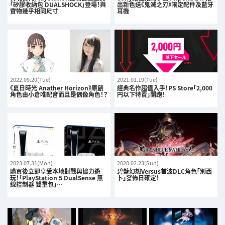
「矽膠收納包 DUALSHOCK」登場！與
出新色送《鬼滅之刃》限定配件及藍牙
實物幾乎相同尺寸
耳機
2022.09.20(Tue)
2021.01.19(Tue)
《夏日時光 Anather Horizon》原創
經典名作超值入手！PS Store「2,000
角色由小倉唯配音而且是偶像角色！？
円以下特賣」開跑！
2023.07.31(Mon)
2020.02.23(Sun)
購買後立即享受本地對戰與協力遊
碧藍幻想Versus首波DLC角色「別西
玩！「PlayStation 5 DualSense 無
卜」發佈日確定！
線控制器 雙重包」…