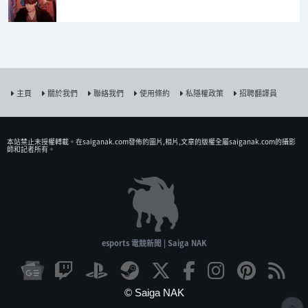
主頁
關於我們
聯絡我們
使用條約
私隱權政策
招聘翻譯員
本站禁止未授權𨍭載。在saiganak.com發佈的圖片,相片,文章的版權全屬saiganak.com的攝影
師和記者所有。
esports 電競新聞 | Saiga NAK
© Saiga NAK