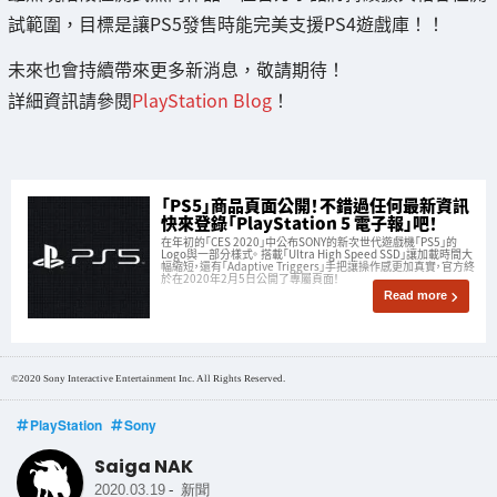
試範圍，目標是讓PS5發售時能完美支援PS4遊戲庫！！
未來也會持續帶來更多新消息，敬請期待！
詳細資訊請參閱
PlayStation Blog
！
「PS5」商品頁面公開！不錯過任何最新資訊
快來登錄「PlayStation 5 電子報」吧！
在年初的「CES 2020」中公布SONY的新次世代遊戲機「PS5」的
Logo與一部分樣式。 搭載「Ultra High Speed SSD」讓加載時間大
幅縮短，還有「Adaptive Triggers」手把讓操作感更加真實，官方終
於在2020年2月5日公開了專屬頁面！
Read more
©2020 Sony Interactive Entertainment Inc. All Rights Reserved.
PlayStation
Sony
Saiga NAK
-
2020.03.19
新聞