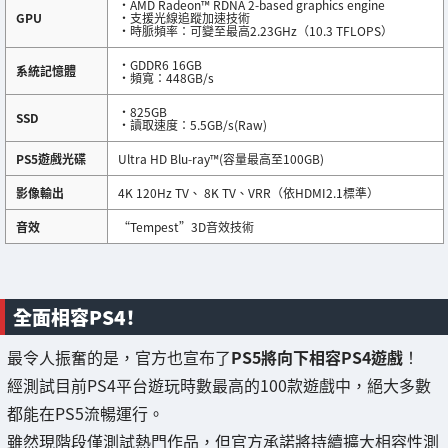
・AMD Radeon™ RDNA 2-based graphics engine
GPU
・支援光線追蹤加速技術
・時脈頻率：可變至最高2.23GHz（10.3 TFLOPS）
・GDDR6 16GB
系統記憶體
・頻寬：448GB/s
・825GB
SSD
・讀取速度：5.5GB/s(Raw)
PS5遊戲光碟
Ultra HD Blu-ray™(容量最高至100GB)
影像輸出
4K 120Hz TV、 8K TV、VRR（依HDMI2.1標準）
音效
“Tempest”3D音效技術
全面相容PS4！
最令人振奮的是，官方也宣布了
PS5將向下相容PS4遊戲
！
經測試目前PS4平台遊玩時數最高的100款遊戲中，絕大多數
都能在PS5流暢運行。
雖然現階段僅測試熱門作品，但官方承諾將持續擴大相容性測