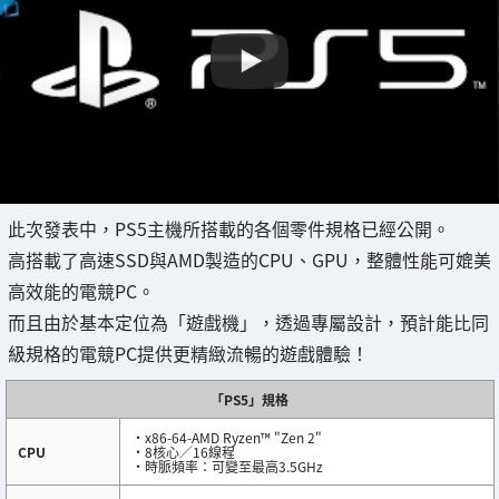
此次發表中，PS5主機所搭載的各個零件規格已經公開。
高搭載了高速SSD與AMD製造的CPU、GPU，整體性能可媲美
高效能的電競PC。
而且由於基本定位為「遊戲機」，透過專屬設計，預計能比同
級規格的電競PC提供更精緻流暢的遊戲體驗！
「PS5」規格
・x86-64-AMD Ryzen™ "Zen 2"
CPU
・8核心／16線程
・時脈頻率：可變至最高3.5GHz