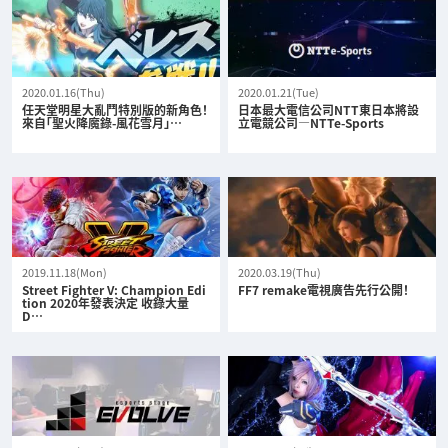
2020.01.16(Thu)
2020.01.21(Tue)
任天堂明星大亂鬥特別版的新角色！
日本最大電信公司NTT東日本將設
來自「聖火降魔錄-風花雪月」…
立電競公司—NTTe-Sports
2019.11.18(Mon)
2020.03.19(Thu)
Street Fighter V: Champion Edi
FF7 remake電視廣告先行公開！
tion 2020年發表決定 收錄大量
D…