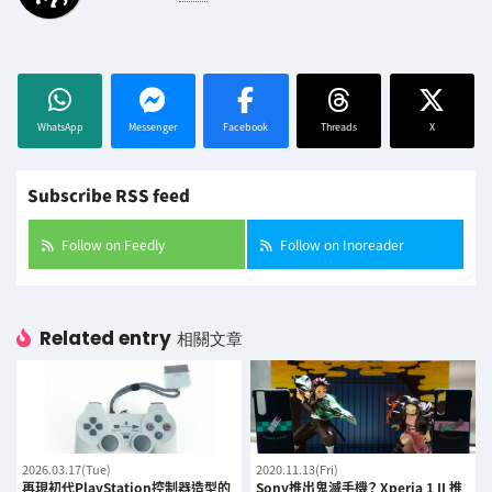
WhatsApp
Messenger
Facebook
Threads
X
Subscribe RSS feed
Follow on Feedly
Follow on Inoreader
Related entry
相關文章
2026.03.17(Tue)
2020.11.13(Fri)
再現初代PlayStation控制器造型的
Sony推出鬼滅手機？ Xperia 1 II 推