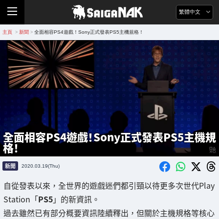
繁體中文
主頁
新聞
全面相容PS4遊戲！Sony正式發表PS5主機規格！
>
>
全面相容PS4遊戲！Sony正式發表PS5主機規
格！
新聞
2020.03.19(Thu)
自從發表以來，全世界的遊戲迷們都引頸以待更多次世代Play
Station「
PS5
」的新資訊。
過去雖然已有部分概要資訊陸續釋出，但關於主機規格等核心