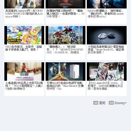
高質素的Cosplayer們！在TOKYO
與魔物們建立羈絆吧！「魔物
hololive所屬藝人「湊阿庫婭」
GAME SHOW 2022發現的美人Co
獵人物語3 ～命運的雙龍～」20
「獅白牡丹」將會和在Lawson
splayer特輯！
26年登場！
便利店和red bul…
SEGA名作復活，全新作「超級
「魔物獵人」×「橫須賀
小型超高速輕量設計電競無線
猴子球香蕉大亂鬥」發售！
市」！？「MONSTER HUNTER
滑鼠「Razer Orochi V2」確定將
RISE：SUNBREAK」與橫須…
於日本發售！
人氣遊戲3作品馬上全部可以獲
可將Xbox打造成白色調宇宙船
【EVO Japan 2023】Victrix、三
得！「PICO 4 期間限定！人氣V
風格設計的「Xbox Series X 主機
和電子、hitBOX出展攤位大公
R遊戲3個禮物活…
用外殼 – Star…
開！還有珍藏級…
雷蛇
Disney+