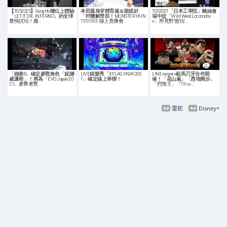
【TGS2025】GungHo攤位上體驗
本田翼身穿體育服＆眼鏡於
TGS2021「日本工學院」離線會
「LET IT DIE: INFERNO」的全球
「狩獵解禁前！MONSTER HUN
場中從「Wild West Locomotiv
最快試玩！藤…
TER RISE 線上直播會…
e」所見對“遊玩”…
「鐵拳8」確定參戰角色「妮娜·
LIVE娛樂秀「XFLAG PARK 202
LINE ranger×範馬刃牙合作開
威廉斯」！將為「EVO Japan 20
1」確定線上舉辦！
催！「花山薫」「愚地獨步」
23」參賽者實…
「烈海王」「Oliva…
雷蛇
Disney+