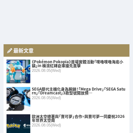
最新文章
《Pokémon Pokopia》首場實體活動「噗嚕噗嚕海底小
鎮」in 橫濱紅磚倉庫搶先直擊
2026.08.05(Wed)
SEGA歷代主機化身為腕錶！「Mega Drive」「SEGA Satu
rn」「Dreamcast」3款型號開放預…
2026.08.05(Wed)
歐洲太空總署與「寶可夢」合作。與寶可夢一同慶祝2026
年世界太空周
2026.08.05(Wed)