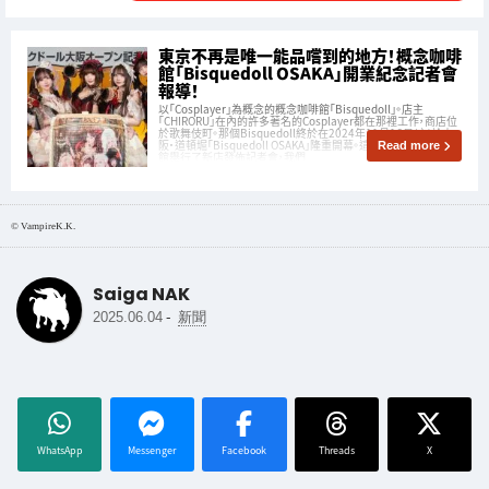
東京不再是唯一能品嚐到的地方！概念咖啡
館「Bisquedoll OSAKA」開業紀念記者會
報導！
以「Cosplayer」為概念的概念咖啡館「Bisquedoll」。店主
「CHIRORU」在內的許多著名的Cosplayer都在那裡工作，商店位
於歌舞伎町。那個Bisquedoll終於在2024年11月16日(六)於大
阪・道頓堀「Bisquedoll OSAKA」隆重開幕。這次在赤坂王子經典
Read more
館舉行了新店發佈記者會，我們
© VampireK.K.
Saiga NAK
-
2025.06.04
新聞
WhatsApp
Messenger
Facebook
Threads
X