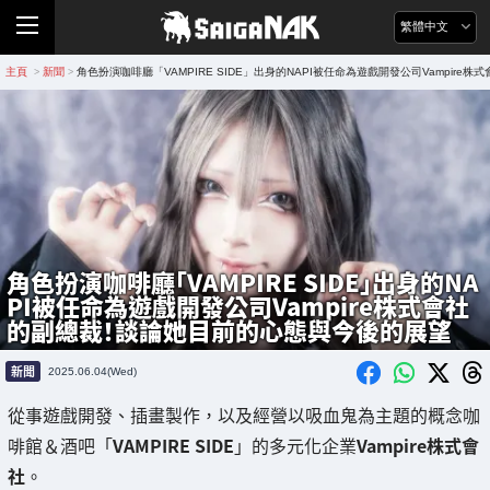
繁體中文
主頁
新聞
角色扮演咖啡廳「VAMPIRE SIDE」出身的NAPI被任命為遊戲開發公司Vampir
>
>
角色扮演咖啡廳「VAMPIRE SIDE」出身的NA
PI被任命為遊戲開發公司Vampire株式會社
的副總裁！談論她目前的心態與今後的展望
新聞
2025.06.04(Wed)
從事遊戲開發、插畫製作，以及經營以吸血鬼為主題的概念咖
啡館＆酒吧「
VAMPIRE SIDE
」的多元化企業
Vampire株式會
社
。