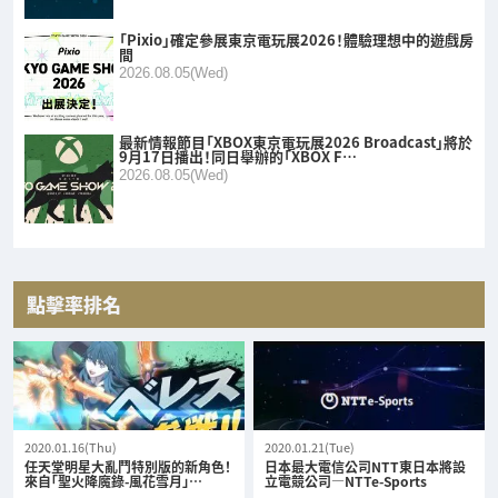
「Pixio」確定參展東京電玩展2026！體驗理想中的遊戲房
間
2026.08.05(Wed)
最新情報節目「XBOX東京電玩展2026 Broadcast」將於
9月17日播出！同日舉辦的「XBOX F…
2026.08.05(Wed)
點擊率排名
2020.01.16(Thu)
2020.01.21(Tue)
任天堂明星大亂鬥特別版的新角色！
日本最大電信公司NTT東日本將設
來自「聖火降魔錄-風花雪月」…
立電競公司—NTTe-Sports