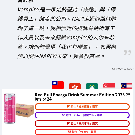
Vampire 是一家始終堅持「樂趣」與「保
護員工」態度的公司。NAPI走過的路就體
現了這一點，我相信她的挑戰會給所有工
作人員以及未來認識Vampire的人帶來希
望，讓他們覺得「我也有機會」。 如果能
熱心關注NAPI的未來，我會很高興。
PR TIMES
Red Bull Energy Drink Summer Edition 2025 25
0ml×24
前往「蝦皮購物」購買
前往「Yahoo!購物中心」購買
前往「樂天市場」購買
前往「friDay」購買