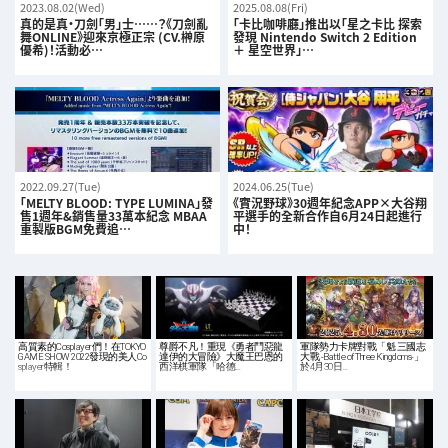
2023.08.02(Wed)
2025.08.08(Fri)
真的是真・刀劍「男」士……？《刀劍亂
「卡比咖啡廳」推出以「星之卡比 探索
舞ONLINE》迎來京極正宗 (CV.榊原
發現 Nintendo Switch 2 Edition
優希)！活動必…
＋ 星空世界」…
2022.09.27(Tue)
2024.06.25(Tue)
「MELTY BLOOD: TYPE LUMINA」發
《實況野球》30週年紀念APP×大谷翔
售1週年&銷售量33萬本紀念 MBAA
平選手的全新合作自6月24日起進行
重製版BGM免費追…
中！
高質素的Cosplayer們！在TOKYO
尊爵不凡！重現《勇者鬥惡龍
軍隊勢力卡牌對戰「魁 三國志
GAME SHOW 2022發現的美人Co
達伊的大冒險》大魔王巴恩的
大戰 -Battle of Three Kingdoms-」
splayer特輯！
西洋棋軍隊「哈德…
於4月30日…