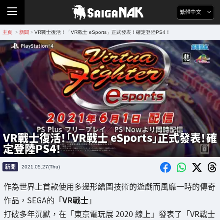
繁體中文
主頁
新聞
VR戰士復活！「VR戰士 eSports」正式發表！確定登陸PS4！
>
>
VR戰士復活！「VR戰士 eSports」正式發表！確
定登陸PS4！
新聞
2021.05.27(Thu)
作為世界上首款使用多邊形繪圖技術的遊戲而風靡一時的傳奇
作品，SEGA的「
VR戰士
」
打破多年沉默，在「東京電玩展 2020 線上」發表了「VR戰士