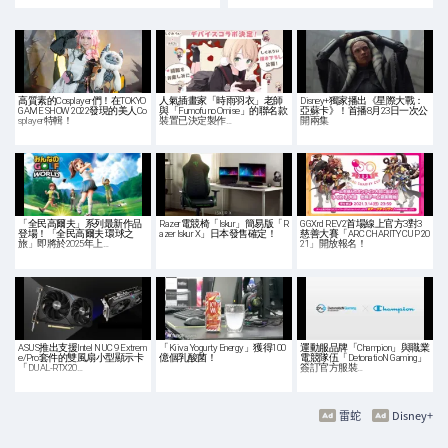
高質素的Cosplayer們！在TOKYO
人氣插畫家「時雨羽衣」老師
Disney+獨家播出《星際大戰：
GAME SHOW 2022發現的美人Co
與「Fumofu no Omise」的聯名款
亞蘇卡》！首播8月23日一次公
splayer特輯！
裝置已決定製作…
開兩集
「全民高爾夫」系列最新作品
Razer電競椅「Iskur」簡易版「R
GGXrd REV2首場線上官方3對3
登場！「全民高爾夫 環球之
azer Iskur X」日本發售確定！
慈善大賽「ARC CHARITY CUP 20
旅」即將於2025年上…
21」開放報名！
ASUS推出支援Intel NUC 9 Extrem
「Kiiva Yogurty Energy」獲得100
運動服品牌「Champion」與職業
e/Pro套件的雙風扇小型顯示卡
億個乳酸菌！
電競隊伍「DetonatioN Gaming」
「DUAL-RTX20…
簽訂官方服裝…
雷蛇
Disney+