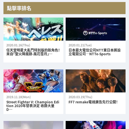
點擊率排名
2020.01.16(Thu)
2020.01.21(Tue)
任天堂明星大亂鬥特別版的新角色！
日本最大電信公司NTT東日本將設
來自「聖火降魔錄-風花雪月」…
立電競公司—NTTe-Sports
2019.11.18(Mon)
2020.03.19(Thu)
Street Fighter V: Champion Edi
FF7 remake電視廣告先行公開！
tion 2020年發表決定 收錄大量
D…