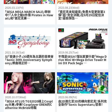
2026.03.13(Fri)
2023.08.23(Wed)
「SEGA MEGA MARCH SALE」舉辦
「索尼克未知邊境」免費大型更新第3
中！「人中之龍8外傳 Pirates in Haw
彈「超・完全決戰」在9月29日配信決
aii」和「索尼克賽…
定！最新預告…
2021.10.16(Sat)
2019.06.25(Tue)
以「音速小子」30週年為主題的音樂會
不愧是SEGA！懂玩家要什麼「Mega D
「Sonic 30th Anniversary Symph
rive Mini W+Mega Drive Tower M
ony」樂曲現正好…
ini DX Pack Sega …
2020.10.07(Wed)
2023.06.09(Fri)
「SEGA ATLUS TGS2020線上Cospl
由2D進化至3D的橫向索尼克！系列完
ay大賽」參賽！Cosplayer EREN的C
全新作「Sonic Superstars」發表！
atherine McBride特輯