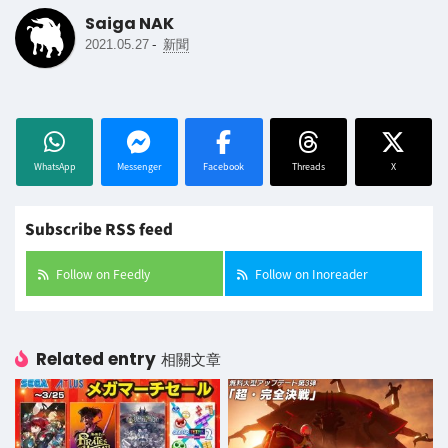
Saiga NAK
-
2021.05.27
新聞
WhatsApp
Messenger
Facebook
Threads
X
Subscribe RSS feed
Follow on Feedly
Follow on Inoreader
Related entry
相關文章