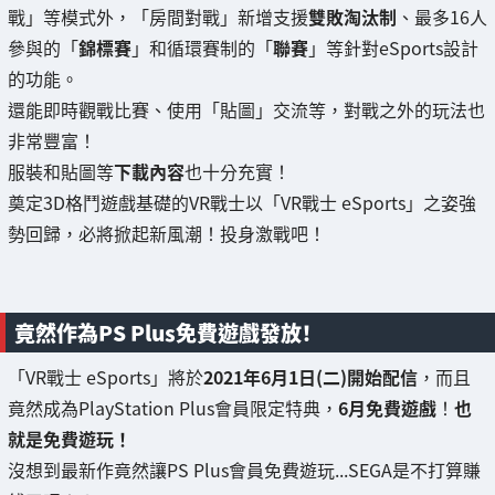
戰」等模式外，「房間對戰」新增支援
雙敗淘汰制
、最多16人
參與的「
錦標賽
」和循環賽制的「
聯賽
」等針對eSports設計
的功能。
還能即時觀戰比賽、使用「貼圖」交流等，對戰之外的玩法也
非常豐富！
服裝和貼圖等
下載內容
也十分充實！
奠定3D格鬥遊戲基礎的VR戰士以「VR戰士 eSports」之姿強
勢回歸，必將掀起新風潮！投身激戰吧！
竟然作為PS Plus免費遊戲發放！
「VR戰士 eSports」將於
2021年6月1日(二)開始配信
，而且
竟然成為PlayStation Plus會員限定特典，
6月免費遊戲
！
也
就是免費遊玩！
沒想到最新作竟然讓PS Plus會員免費遊玩...SEGA是不打算賺