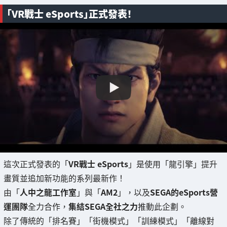
「VR戰士 eSports」正式發表！
這次正式發表的「
VR戰士 eSports
」是使用「龍引擎」提升
畫質並追加新功能的系列最新作！
由「
人中之龍工作室
」與「
AM2
」，以及
SEGA的eSports營
運團隊
全力合作，
集結SEGA全社之力
推動此企劃。
除了傳統的「排名賽」「街機模式」「訓練模式」「離線對