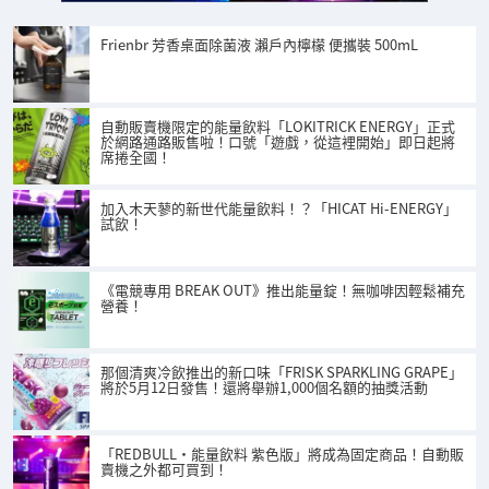
Frienbr 芳香桌面除菌液 瀨戶內檸檬 便攜裝 500mL
自動販賣機限定的能量飲料「LOKITRICK ENERGY」正式
於網路通路販售啦！口號「遊戲，從這裡開始」即日起將
席捲全國！
加入木天蓼的新世代能量飲料！？「HICAT Hi-ENERGY」
試飲！
《電競專用 BREAK OUT》推出能量錠！無咖啡因輕鬆補充
營養！
那個清爽冷飲推出的新口味「FRISK SPARKLING GRAPE」
將於5月12日發售！還將舉辦1,000個名額的抽獎活動
「REDBULL・能量飲料 紫色版」將成為固定商品！自動販
賣機之外都可買到！