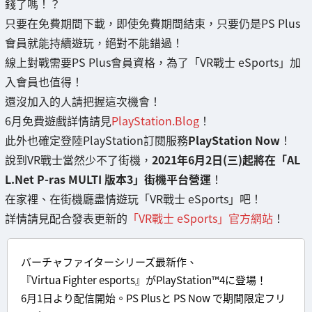
錢了嗎！？
只要在免費期間下載，即使免費期間結束，只要仍是PS Plus
會員就能持續遊玩，絕對不能錯過！
線上對戰需要PS Plus會員資格，為了「VR戰士 eSports」加
入會員也值得！
還沒加入的人請把握這次機會！
6月免費遊戲詳情請見
PlayStation.Blog
！
此外也確定登陸PlayStation訂閱服務
PlayStation Now
！
說到VR戰士當然少不了街機，
2021年6月2日(三)起將在「AL
L.Net P-ras MULTI 版本3」街機平台營運
！
在家裡、在街機廳盡情遊玩「VR戰士 eSports」吧！
詳情請見配合發表更新的
「VR戰士 eSports」官方網站
！
バーチャファイターシリーズ最新作、
『Virtua Fighter esports』がPlayStation™4に登場！
6月1日より配信開始。PS Plusと PS Now で期間限定フリ