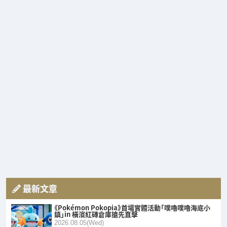
最新文章
《Pokémon Pokopia》首場實體活動「噗嚕噗嚕海底小
鎮」in 橫濱紅磚倉庫搶先直擊
2026.08.05(Wed)