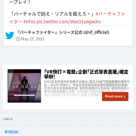
ープレイ！
「バーチャルで闘え、リアルを超えろ。」
#バーチャファ
イター
#VFes
pic.twitter.com/WwO1uApwXv
— 「バーチャファイター」シリーズ公式 (@vf_official)
May 27, 2021
「VR快打×電競」企劃「正式發表直播」確定
舉辦！
1993年系列首作於街機平台推出，奠定3D格鬥遊戲基礎的傳奇作
品－SEGA「VR快打」。 作為全球首款採用多邊形繪圖技術的遊戲，
也曾引發社會現象級熱潮。 當時街機廳的狂熱景象，連當時還是小
學生的筆者都難以忘懷。 2020年12月SEGA推出的「Astro City
Mini」就收錄了初代VR快打，推薦大家體驗！
Read more
©SEGA
SEGA