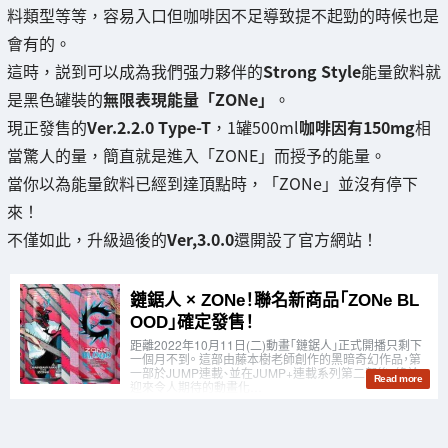
料類型等等，容易入口但咖啡因不足導致提不起勁的時候也是
會有的。
這時，説到可以成為我們强力夥伴的
Strong Style
能量飲料就
是黑色罐裝的
無限表現能量「ZONe」
。
現正發售的
Ver.2.2.0 Type-T
，1罐500ml
咖啡因有150mg
相
當驚人的量，簡直就是進入「ZONE」而授予的能量。
當你以為能量飲料已經到達頂點時，「ZONe」並沒有停下
來！
不僅如此，升級過後的
Ver,3.0.0
還開設了官方網站！