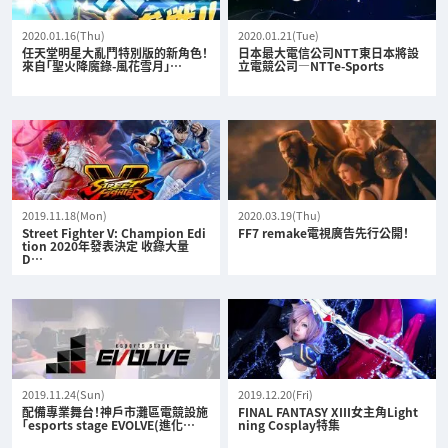
2020.01.16(Thu)
2020.01.21(Tue)
任天堂明星大亂鬥特別版的新角色！
日本最大電信公司NTT東日本將設
來自「聖火降魔錄-風花雪月」…
立電競公司—NTTe-Sports
2019.11.18(Mon)
2020.03.19(Thu)
Street Fighter V: Champion Edi
FF7 remake電視廣告先行公開！
tion 2020年發表決定 收錄大量
D…
2019.11.24(Sun)
2019.12.20(Fri)
配備專業舞台！神戶市灘區電競設施
FINAL FANTASY XIII女主角Light
「esports stage EVOLVE(進化…
ning Cosplay特集