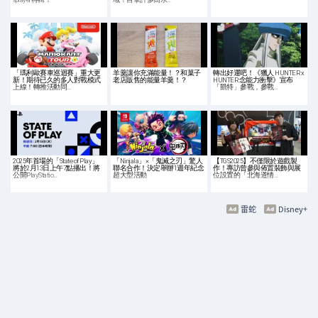
「瑪利歐賽車巡迴賽」重大更
羊羹讓你充滿能量！？和菓子
轉出好運吧！《獵人 HUNTER x
新！期待已久的多人對戰模式
老店販售的能量羊羹！？
HUNTER 念能力衝擊》宣布
上線！轉推活動同…
「凱特」參戰，參戰…
2025年首場的「State of Play」
「Ninjala」×「鬼滅之刃」驚人
【TGS2025】不僅限於遊戲製
將於2月13日上午7點播出！將
聯名合作！決定舉辦1週年紀念
作！專訪曾參與佈置裝飾與展
公開PlayStatio…
超大型活動
位設置的「北海道情…
雷蛇
Disney+