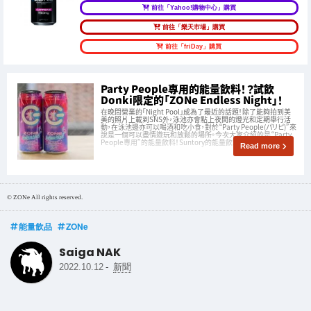
前往「Yahoo!購物中心」購買
前往「樂天市場」購買
前往「friDay」購買
Party People專用的能量飲料！？試飲
Donki限定的「ZONe Endless Night」！
在晚間營業的「Night Pool」成為了最近的話題！除了能夠拍到美
美的照片上載到SNS外，泳池亦會點上夜間的燈光和定期舉行活
動，在泳池邊亦可以喝酒和吃小食，對於“Party People(パリピ)”來
說是一個可以盡情遊玩和放鬆的場所。今次大家介紹的是“Party
People專用”的能量飲料！Suntory的能量飲料
Read more
© ZONe All rights reserved.
能量飲品
ZONe
Saiga NAK
-
2022.10.12
新聞