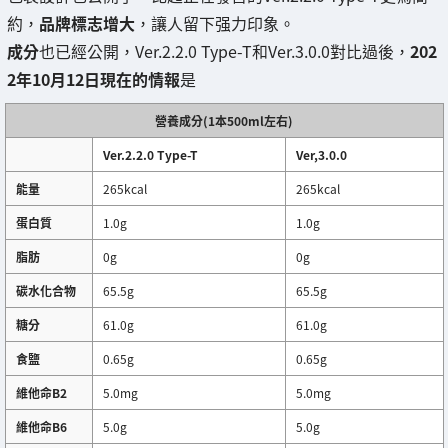
約，
品牌標志增大
，讓人留下强力印象。
成分
也已經公開，Ver.2.2.0 Type-T和Ver.3.0.0對比過後，
202
2年10月12日現在的情報
是
營養成分(1本500ml左右)
Ver.2.2.0 Type-T
Ver,3.0.0
能量
265kcal
265kcal
蛋白質
1.0g
1.0g
脂肪
0g
0g
碳水化合物
65.5g
65.5g
糖分
61.0g
61.0g
食鹽
0.65g
0.65g
維他命B2
5.0mg
5.0mg
維他命B6
5.0g
5.0g