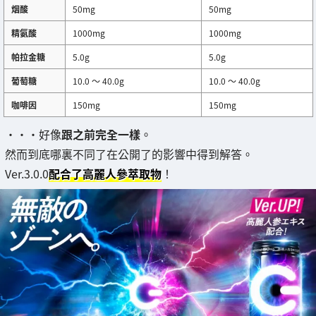
烟酸
50mg
50mg
精氨酸
1000mg
1000mg
帕拉金糖
5.0g
5.0g
葡萄糖
10.0 ～ 40.0g
10.0 ～ 40.0g
咖啡因
150mg
150mg
・・・好像
跟之前完全一樣
。
然而到底哪裏不同了在公開了的影響中得到解答。
Ver.3.0.0
配合了高麗人參萃取物
！