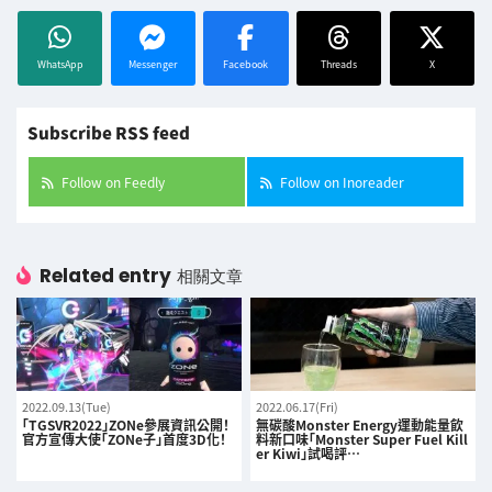
WhatsApp
Messenger
Facebook
Threads
X
Subscribe RSS feed
Follow on Feedly
Follow on Inoreader
Related entry
相關文章
2022.09.13(Tue)
2022.06.17(Fri)
「TGSVR2022」ZONe參展資訊公開！
無碳酸Monster Energy運動能量飲
官方宣傳大使「ZONe子」首度3D化！
料新口味「Monster Super Fuel Kill
er Kiwi」試喝評…