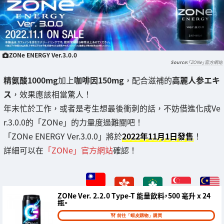
ZONe ENERGY Ver.3.0.0
「ZONe」官方網站
精氨酸1000mg
加上
咖啡因150mg
，配合滋補的
高麗人参エキ
ス
，效果應該相當驚人！
年末忙於工作，或者是考生想最後衝刺的話，不妨借進化成Ve
r.3.0.0的「ZONe」的力量度過難關吧！
「ZONe ENERGY Ver.3.0.0」將於
2022年11月1日發售
！
詳細可以在
「ZONe」官方網站
確認！
ZONe Ver. 2.2.0 Type-T 能量飲料，500 毫升 x 24
瓶。
前往「蝦皮購物」購買