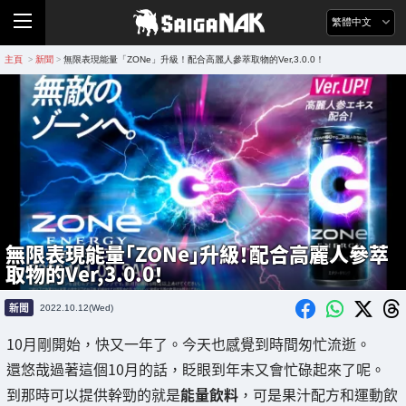
繁體中文
主頁
新聞
無限表現能量「ZONe」升級！配合高麗人參萃取物的Ver,3.0.0！
>
>
無限表現能量「ZONe」升級！配合高麗人參萃
取物的Ver,3.0.0！
新聞
2022.10.12(Wed)
10月剛開始，快又一年了。今天也感覺到時間匆忙流逝。
還悠哉過著這個10月的話，眨眼到年末又會忙碌起來了呢。
到那時可以提供幹勁的就是
能量飲料
，可是果汁配方和運動飲