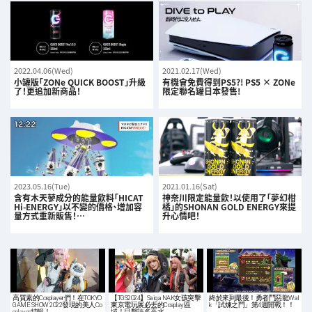
2022.04.06(Wed)
2021.02.17(Wed)
小罐版「ZONe QUICK BOOST」升級
有機會免費得到PS5?! PS5 × ZONe
了！更追加新商品！
限定聯名罐日本發售!
2023.05.16(Tue)
2021.01.16(Sat)
含有木天蓼成分的能量飲料「HICAT
神奈川限定能量飲！以使用了「夢幻柑
Hi-ENERGY」以不變的價格、增加容
橘」的SHONAN GOLD ENERGY來提
量方式重新販售！…
升心情吧！
高質素的Cosplayer們！在TOKYO
【TGS2024】Saiga NAK女孩突擊
終於來到最後！勇者鬥惡龍Wal
GAME SHOW 2022發現的美人Co
東京電玩展必去的Cosplay區
k「試煉之門」第4週開戰！！
splayer特輯！
域！目擊許多高水…