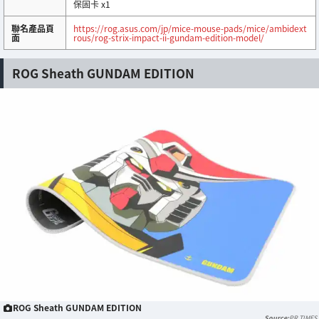
保固卡 x1
聯名產品頁
https://rog.asus.com/jp/mice-mouse-pads/mice/ambidext
面
rous/rog-strix-impact-ii-gundam-edition-model/
ROG Sheath GUNDAM EDITION
ROG Sheath GUNDAM EDITION
PR TIMES