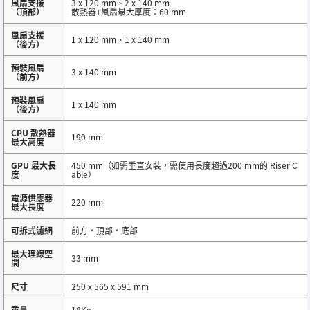
風扇支援
3 x 120 mm、2 x 140 mm
（頂部）
散熱器+風扇最大厚度：60 mm
風扇支援
1 x 120 mm、1 x 140 mm
（後方）
預裝風扇
3 x 140 mm
（前方）
預裝風扇
1 x 140 mm
（後方）
CPU 散熱器
190 mm
最大高度
GPU 最大長
450 mm（如需垂直安裝，需使用長度超過200 mm的 Riser C
度
able）
電源供應器
220 mm
最大長度
可拆式濾網
前方・頂部・底部
最大理線空
33 mm
間
尺寸
250 x 565 x 591 mm
重量
18Kg