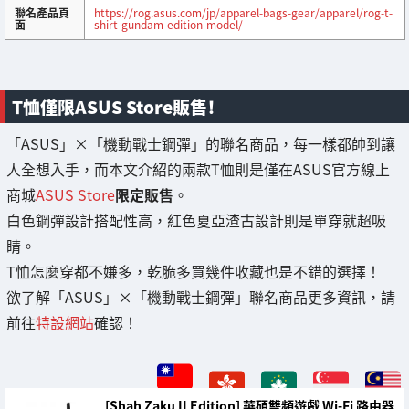
聯名產品頁
https://rog.asus.com/jp/apparel-bags-gear/apparel/rog-t-
面
shirt-gundam-edition-model/
T恤僅限ASUS Store販售！
「ASUS」×「機動戰士鋼彈」的聯名商品，每一樣都帥到讓
人全想入手，而本文介紹的兩款T恤則是僅在ASUS官方線上
商城
ASUS Store
限定販售
。
白色鋼彈設計搭配性高，紅色夏亞渣古設計則是單穿就超吸
睛。
T恤怎麼穿都不嫌多，乾脆多買幾件收藏也是不錯的選擇！
欲了解「ASUS」×「機動戰士鋼彈」聯名商品更多資訊，請
前往
特設網站
確認！
[Shah Zaku II Edition] 華碩雙頻遊戲 Wi-Fi 路由器