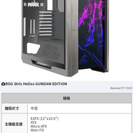
ROG Strix Helios GUNDAM EDITION
PR TIMES
規格
機殼尺寸
中塔
EATX (12"x10.9")
ATX
主機板支援
Micro-ATX
Mini-ITX