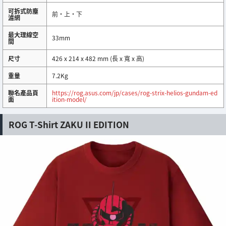
可拆式防塵
前・上・下
濾網
最大理線空
33mm
間
尺寸
426 x 214 x 482 mm (長 x 寬 x 高)
重量
7.2Kg
聯名產品頁
https://rog.asus.com/jp/cases/rog-strix-helios-gundam-ed
面
ition-model/
ROG T-Shirt ZAKU II EDITION