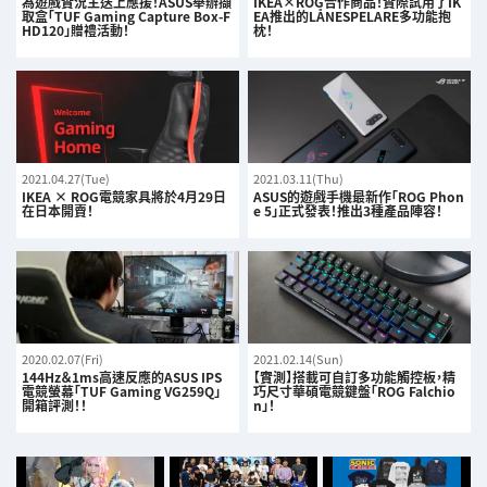
為遊戲實況主送上應援！ASUS舉辦擷
IKEA×ROG合作商品！實際試用了IK
取盒「TUF Gaming Capture Box-F
EA推出的LÅNESPELARE多功能抱
HD120」贈禮活動！
枕！
2021.04.27(Tue)
2021.03.11(Thu)
IKEA × ROG電競家具將於4月29日
ASUS的遊戲手機最新作「ROG Phon
在日本開賣！
e 5」正式發表！推出3種產品陣容！
2020.02.07(Fri)
2021.02.14(Sun)
144Hz＆1ms高速反應的ASUS IPS
【實測】搭載可自訂多功能觸控板，精
電競螢幕「TUF Gaming VG259Q」
巧尺寸華碩電競鍵盤「ROG Falchio
開箱評測！！
n」！