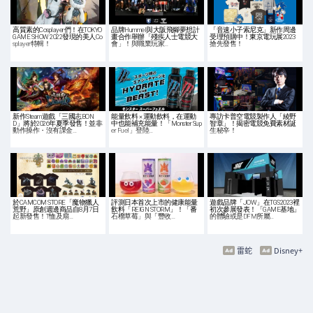
高質素的Cosplayer們！在TOKYO
品牌Hummel與大阪飛腳夢想計
「音速小子索尼克」新作周邊
GAME SHOW 2022發現的美人Co
畫合作舉辦「殘疾人士電競大
受理預購中！東京電玩展2023
splayer特輯！
會」！與職業玩家…
搶先發售！
新作Steam遊戲「三國志BON
能量飲料 × 運動飲料，在運動
專訪卡普空電競製作人「綾野
D」將於2026年夏季發售！並非
中也能補充能量！「Monster Sup
智章」！揭密電競免費素材誕
動作操作・沒有課金…
er Fuel」登陸…
生秘辛！
於CAMCOM STORE「魔物獵人
評測日本首次上市的健康能量
遊戲品牌「JOW」在TGS2023裡
荒野」原創週邊商品自8月7日
飲料「REIGN STORM」！「番
初次參展發表！「GAME基地」
起新發售！T恤及扇…
石榴草莓」與「豐收…
的體驗或是DFM所屬…
雷蛇
Disney+