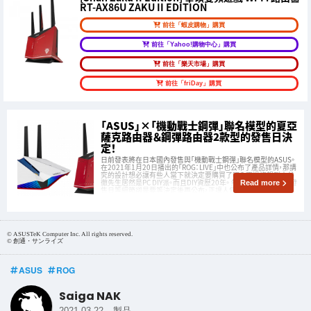
RT-AX86U ZAKU II EDITION
前往「蝦皮購物」購買
前往「Yahoo!購物中心」購買
前往「樂天市場」購買
前往「friDay」購買
「ASUS」×「機動戰士鋼彈」聯名模型的夏亞
薩克路由器＆鋼彈路由器2款型的發售日決
定！
日前發表將在日本國內發售與「機動戰士鋼彈」聯名模型的ASUS。
在2021年1月20日播出的「ROG：LIVE」中也公布了產品詳情，那講
究的設計想必讓有些人當下就決定要購買了吧？ 不過沒想到古谷
徹先生居然是PC DIY派。而且DIY資歷20年。 然而，雖然想購買但發
Read more
售日等細節卻是要等決定後再公布，正讓人焦急等待之
© ASUSTeK Computer Inc. All rights reserved.
© 創通・サンライズ
ASUS
ROG
Saiga NAK
-
2021.03.22
製品