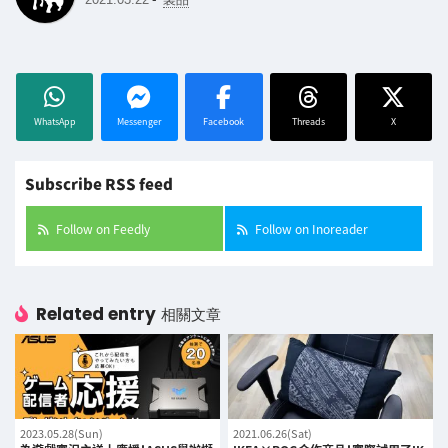
WhatsApp
Messenger
Facebook
Threads
X
Subscribe RSS feed
Follow on Feedly
Follow on Inoreader
Related entry
相關文章
2023.05.28(Sun)
2021.06.26(Sat)