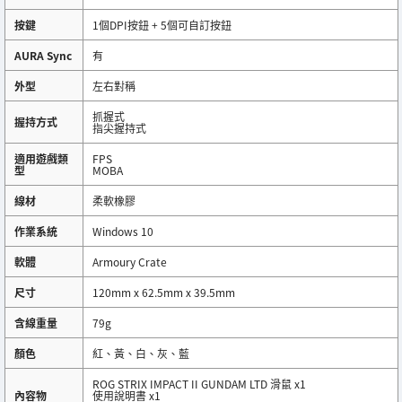
按鍵
1個DPI按鈕 + 5個可自訂按鈕
AURA Sync
有
外型
左右對稱
抓握式
握持方式
指尖握持式
適用遊戲類
FPS
型
MOBA
線材
柔軟橡膠
作業系統
Windows 10
軟體
Armoury Crate
尺寸
120mm x 62.5mm x 39.5mm
含線重量
79g
顏色
紅、黃、白、灰、藍
ROG STRIX IMPACT II GUNDAM LTD 滑鼠 x1
內容物
使用說明書 x1