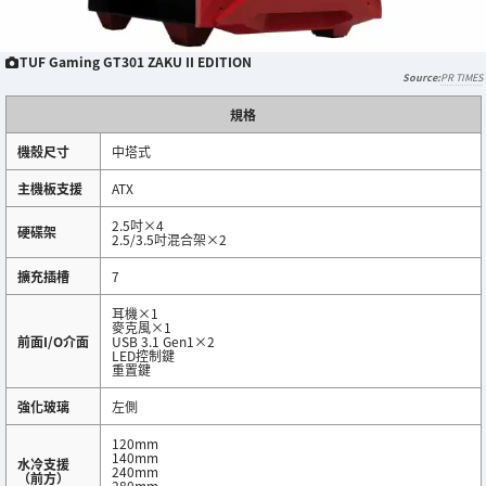
TUF Gaming GT301 ZAKU II EDITION
PR TIMES
規格
機殼尺寸
中塔式
主機板支援
ATX
2.5吋×4
硬碟架
2.5/3.5吋混合架×2
擴充插槽
7
耳機×1
麥克風×1
前面I/O介面
USB 3.1 Gen1×2
LED控制鍵
重置鍵
強化玻璃
左側
120mm
140mm
水冷支援
240mm
（前方）
280mm