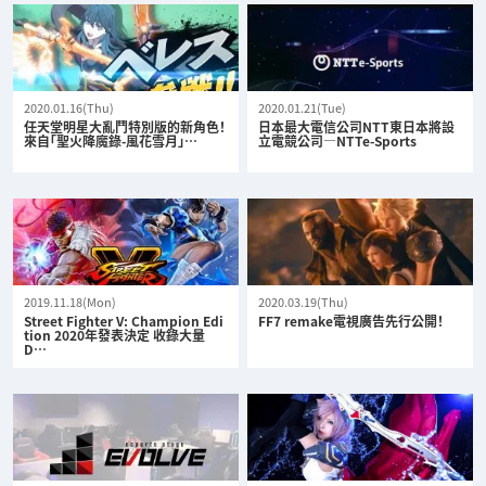
2020.01.16(Thu)
2020.01.21(Tue)
任天堂明星大亂鬥特別版的新角色！
日本最大電信公司NTT東日本將設
來自「聖火降魔錄-風花雪月」…
立電競公司—NTTe-Sports
2019.11.18(Mon)
2020.03.19(Thu)
Street Fighter V: Champion Edi
FF7 remake電視廣告先行公開！
tion 2020年發表決定 收錄大量
D…