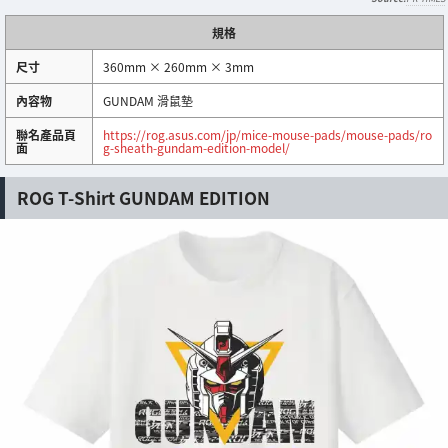
規格
尺寸
360mm × 260mm × 3mm
內容物
GUNDAM 滑鼠墊
聯名產品頁
https://rog.asus.com/jp/mice-mouse-pads/mouse-pads/ro
面
g-sheath-gundam-edition-model/
ROG T-Shirt GUNDAM EDITION