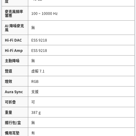
度
麥克風頻率
100 ~ 10000 Hz
響應
AI 降噪麥克
無
風
Hi-Fi DAC
ESS 9218
Hi-Fi Amp
ESS 9218
主動降噪
無
聲道
虛擬 7.1
燈效
RGB
Aura Sync
支援
可折疊
可
重量
387 g
攜行包/盒
無
備用耳墊
有