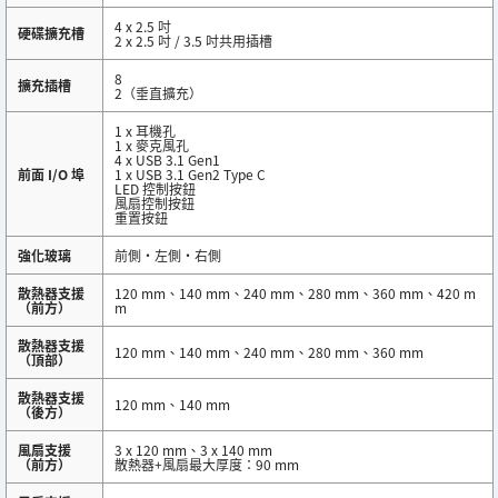
4 x 2.5 吋
硬碟擴充槽
2 x 2.5 吋 / 3.5 吋共用插槽
8
擴充插槽
2（垂直擴充）
1 x 耳機孔
1 x 麥克風孔
4 x USB 3.1 Gen1
前面 I/O 埠
1 x USB 3.1 Gen2 Type C
LED 控制按鈕
風扇控制按鈕
重置按鈕
強化玻璃
前側・左側・右側
散熱器支援
120 mm、140 mm、240 mm、280 mm、360 mm、420 m
（前方）
m
散熱器支援
120 mm、140 mm、240 mm、280 mm、360 mm
（頂部）
散熱器支援
120 mm、140 mm
（後方）
風扇支援
3 x 120 mm、3 x 140 mm
（前方）
散熱器+風扇最大厚度：90 mm