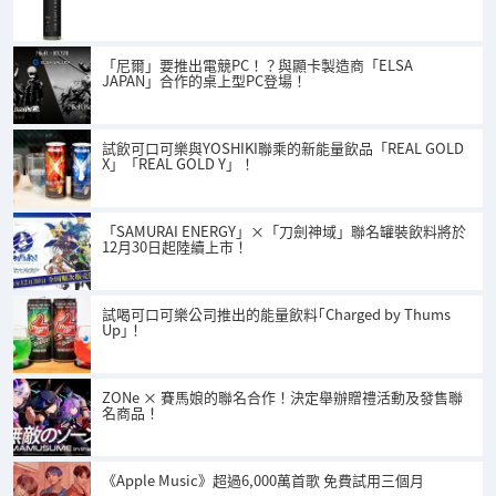
「尼爾」要推出電競PC！？與顯卡製造商「ELSA
JAPAN」合作的桌上型PC登場！
試飲可口可樂與YOSHIKI聯乘的新能量飲品「REAL GOLD
X」「REAL GOLD Y」！
「SAMURAI ENERGY」×「刀劍神域」聯名罐裝飲料將於
12月30日起陸續上市！
試喝可口可樂公司推出的能量飲料｢Charged by Thums
Up｣！
ZONe × 賽馬娘的聯名合作！決定舉辦贈禮活動及發售聯
名商品！
《Apple Music》超過6,000萬首歌 免費試用三個月