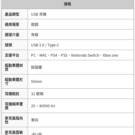
規格
產品類型
USB 耳機
適用場景
遊戲
連接介面
有線
接頭
USB 2.0 / Type-C
支援平台
PC、MAC、PS4、PS5、Nintendo Switch、Xbox one
驅動單體材
釹磁鐵
質
驅動單體尺
50mm
寸
耳機阻抗
32 歐姆
耳機頻率響
20 ~ 40000 Hz
應
麥克風指向
單向
性
麥克風靈敏
-40 dB