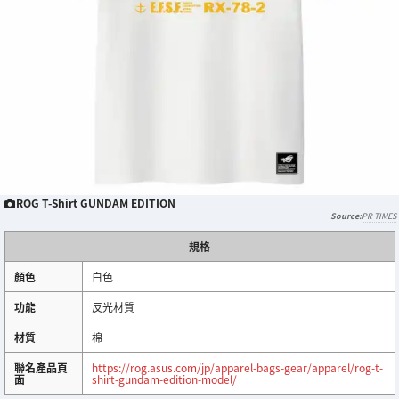
ROG T-Shirt GUNDAM EDITION
PR TIMES
規格
顏色
白色
功能
反光材質
材質
棉
聯名產品頁
https://rog.asus.com/jp/apparel-bags-gear/apparel/rog-t-
面
shirt-gundam-edition-model/