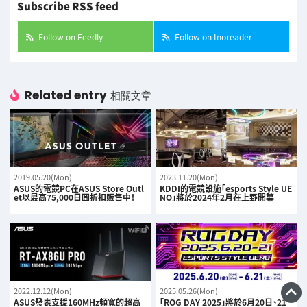
Subscribe RSS feed
Follow on Feedly
Follow on Inoreader
Related entry
相關文章
2019.05.20(Mon)
2023.11.20(Mon)
ASUS的電競PC在ASUS Store Outl
KDDI的電競設施「esports Style UE
et以最高75,000日圓折扣販售中！
NO」將於2024年2月在上野開幕
2022.12.12(Mon)
2025.05.26(Mon)
ASUS發表支援160MHz頻寬的超高
「ROG DAY 2025」將於6月20日、21