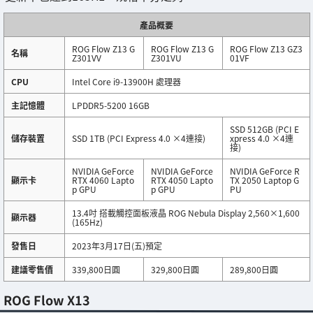
產品概要
ROG Flow Z13 G
ROG Flow Z13 G
ROG Flow Z13 GZ3
名稱
Z301VV
Z301VU
01VF
CPU
Intel Core i9-13900H 處理器
主記憶體
LPDDR5-5200 16GB
SSD 512GB (PCI E
儲存裝置
SSD 1TB (PCI Express 4.0 ×4連接)
xpress 4.0 ×4連
接)
NVIDIA GeForce
NVIDIA GeForce
NVIDIA GeForce R
顯示卡
RTX 4060 Lapto
RTX 4050 Lapto
TX 2050 Laptop G
p GPU
p GPU
PU
13.4吋 搭載觸控面板液晶 ROG Nebula Display 2,560×1,600
顯示器
(165Hz)
發售日
2023年3月17日(五)預定
建議零售價
339,800日圓
329,800日圓
289,800日圓
ROG Flow X13