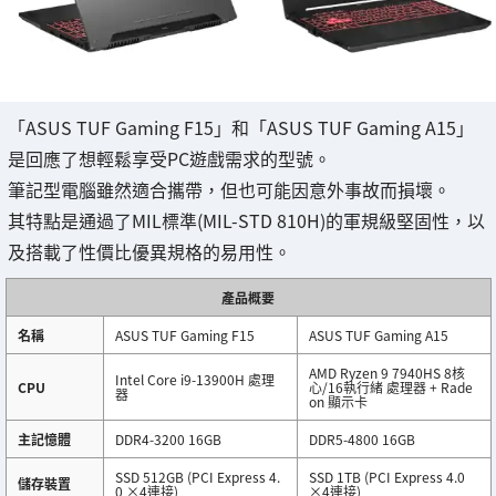
「ASUS TUF Gaming F15」和「ASUS TUF Gaming A15」
是回應了想輕鬆享受PC遊戲需求的型號。
筆記型電腦雖然適合攜帶，但也可能因意外事故而損壞。
其特點是通過了MIL標準(MIL-STD 810H)的軍規級堅固性，以
及搭載了性價比優異規格的易用性。
產品概要
名稱
ASUS TUF Gaming F15
ASUS TUF Gaming A15
AMD Ryzen 9 7940HS 8核
Intel Core i9-13900H 處理
CPU
心/16執行緒 處理器 + Rade
器
on 顯示卡
主記憶體
DDR4-3200 16GB
DDR5-4800 16GB
SSD 512GB (PCI Express 4.
SSD 1TB (PCI Express 4.0
儲存裝置
0 ×4連接)
×4連接)