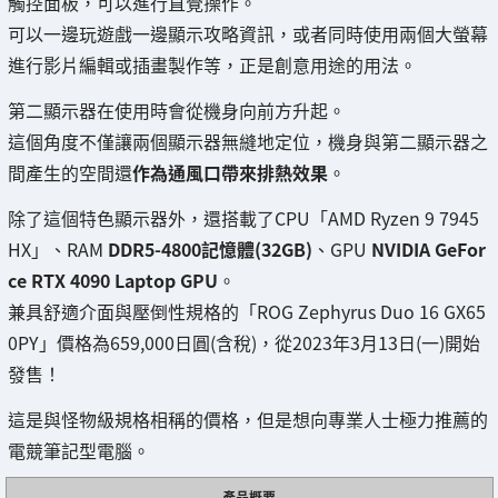
觸控面板，可以進行直覺操作。
可以一邊玩遊戲一邊顯示攻略資訊，或者同時使用兩個大螢幕
進行影片編輯或插畫製作等，正是創意用途的用法。
第二顯示器在使用時會從機身向前方升起。
這個角度不僅讓兩個顯示器無縫地定位，機身與第二顯示器之
間產生的空間還
作為通風口帶來排熱效果
。
除了這個特色顯示器外，還搭載了CPU「AMD Ryzen 9 7945
HX」、RAM
DDR5-4800記憶體(32GB)
、GPU
NVIDIA GeFor
ce RTX 4090 Laptop GPU
。
兼具舒適介面與壓倒性規格的「ROG Zephyrus Duo 16 GX65
0PY」價格為659,000日圓(含稅)，從2023年3月13日(一)開始
發售！
這是與怪物級規格相稱的價格，但是想向專業人士極力推薦的
電競筆記型電腦。
產品概要