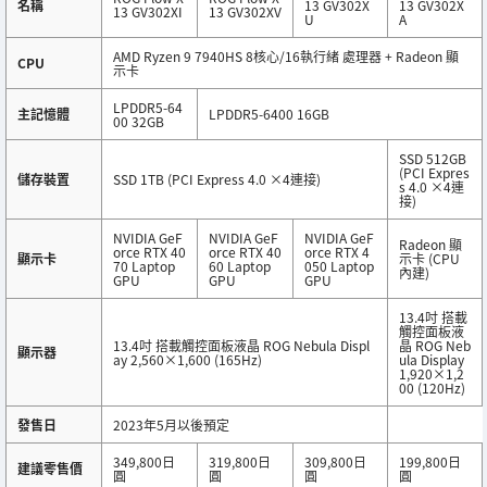
名稱
13 GV302X
13 GV302X
13 GV302XI
13 GV302XV
U
A
AMD Ryzen 9 7940HS 8核心/16執行緒 處理器 + Radeon 顯
CPU
示卡
LPDDR5-64
主記憶體
LPDDR5-6400 16GB
00 32GB
SSD 512GB
(PCI Expres
儲存裝置
SSD 1TB (PCI Express 4.0 ×4連接)
s 4.0 ×4連
接)
NVIDIA GeF
NVIDIA GeF
NVIDIA GeF
Radeon 顯
orce RTX 40
orce RTX 40
orce RTX 4
顯示卡
示卡 (CPU
70 Laptop
60 Laptop
050 Laptop
內建)
GPU
GPU
GPU
13.4吋 搭載
觸控面板液
13.4吋 搭載觸控面板液晶 ROG Nebula Displ
晶 ROG Neb
顯示器
ay 2,560×1,600 (165Hz)
ula Display
1,920×1,2
00 (120Hz)
發售日
2023年5月以後預定
349,800日
319,800日
309,800日
199,800日
建議零售價
圓
圓
圓
圓