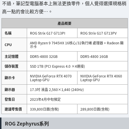
不過，筆記型電腦基本上無法更換零件，個人覺得選擇規格稍
高一點的會比較方便…。
產品概要
名稱
ROG Strix G17 G713PI
ROG Strix G17 G713PV
AMD Ryzen 9 7945HX 16核心/32執行緒 處理器 + Radeon 顯
CPU
示卡
主記憶體
DDR5-4800 32GB
DDR5-4800 16GB
儲存裝置
SSD 1TB (PCI Express 4.0 ×4連接)
NVIDIA GeForce RTX 4070
NVIDIA GeForce RTX 4060
顯示卡
Laptop GPU
Laptop GPU
顯示器
17.3吋 液晶 2,560×1,440 (240Hz)
發售日
2023年4月中旬預定
建議零售價
339,800日圓(含稅)
289,800日圓(含稅)
ROG Zephyrus系列