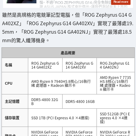
雖然是高規格的電競筆記型電腦，但「ROG Zephyrus G14 G
A402XZ」「ROG Zephyrus G14 GA402XV」實現了最薄處19.
5mm，「ROG Zephyrus G14 GA402NJ」實現了最薄處18.5
mm的驚人纖薄機身。
產品概要
ROG Zephyrus G
ROG Zephyrus G
ROG Zephyrus G1
名稱
14 GA402XZ
14 GA402XV
4 GA402NJ
AMD Ryzen 7 7735
AMD Ryzen 9 7940HS 8核心/16執行
HS 8核心/16執行
CPU
緒 處理器 + Radeon 顯示卡
緒 處理器 + Radeo
n 顯示卡
DDR5-4800 32G
主記憶體
DDR5-4800 16GB
B
SSD 512GB (PCI E
儲存裝置
SSD 1TB (PCI Express 4.0 ×4連接)
xpress 4.0 ×4連
接)
NVIDIA GeForce
NVIDIA GeForce
NVIDIA GeForce R
顯示卡
RTX 4080 Lapto
RTX 4060 Lapto
TX 3050 Laptop G