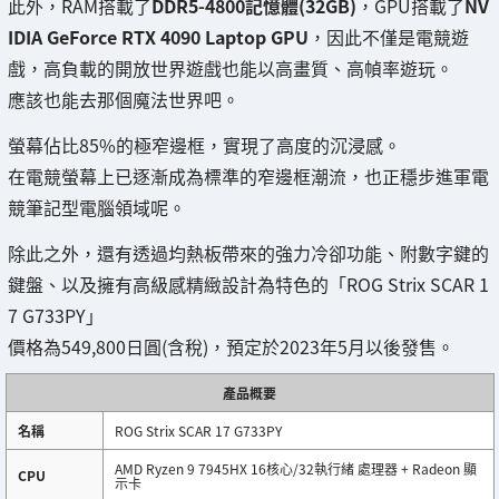
此外，RAM搭載了
DDR5-4800記憶體(32GB)
，GPU搭載了
NV
IDIA GeForce RTX 4090 Laptop GPU
，因此不僅是電競遊
戲，高負載的開放世界遊戲也能以高畫質、高幀率遊玩。
應該也能去那個魔法世界吧。
螢幕佔比85%的極窄邊框，實現了高度的沉浸感。
在電競螢幕上已逐漸成為標準的窄邊框潮流，也正穩步進軍電
競筆記型電腦領域呢。
除此之外，還有透過均熱板帶來的強力冷卻功能、附數字鍵的
鍵盤、以及擁有高級感精緻設計為特色的「ROG Strix SCAR 1
7 G733PY」
價格為549,800日圓(含稅)，預定於2023年5月以後發售。
產品概要
名稱
ROG Strix SCAR 17 G733PY
AMD Ryzen 9 7945HX 16核心/32執行緒 處理器 + Radeon 顯
CPU
示卡