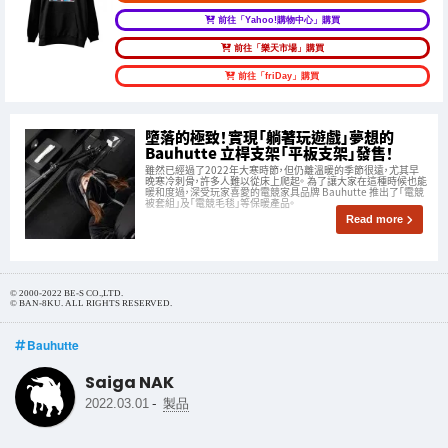
前往「Yahoo!購物中心」購買
前往「樂天市場」購買
前往「friDay」購買
墮落的極致！實現「躺著玩遊戲」夢想的
Bauhutte 立桿支架「平板支架」發售！
雖然已經過了2022年大寒時節，但仍離溫暖的季節很遠，尤其早
晚寒冷刺骨，許多人難以從床上爬起。 為了讓大家在這種時候也能
暖和度過，深受玩家喜愛的電競家具品牌 Bauhutte 推出了「電競
被套組」及「電競毛毯」等保暖產品。
Read more
© 2000-2022 BE-S CO.,LTD.
© BAN-8KU. ALL RIGHTS RESERVED.
Bauhutte
Saiga NAK
-
2022.03.01
製品