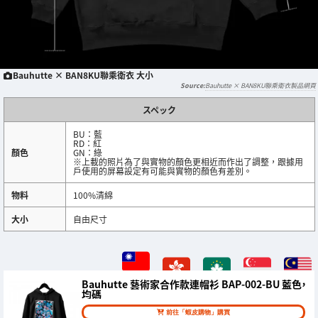
Bauhutte × BAN8KU聯乘衛衣 大小
Bauhutte × BAN8KU聯乘衛衣製品網頁
スペック
BU：藍
RD：紅
顏色
GN：綠
※上載的照片為了與實物的顏色更相近而作出了調整，跟據用
戶使用的屏幕設定有可能與實物的顏色有差別。
物料
100%清綿
大小
自由尺寸
Bauhutte 藝術家合作款連帽衫 BAP-002-BU 藍色，
均碼
前往「蝦皮購物」購買