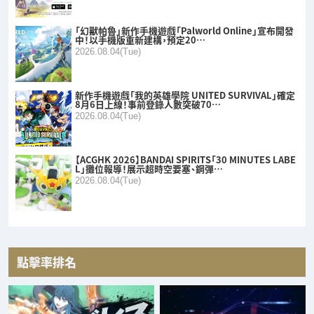
「幻獸帕魯」新作手機遊戲「Palworld Online」宣布開發
中！以手機版重新建構，預定20…
2026.08.04(Tue)
新作手機遊戲「我的英雄學院 UNITED SURVIVAL」確定
8月6日上線！事前登錄人數突破70…
2026.08.04(Tue)
【ACGHK 2026】BANDAI SPIRITS「30 MINUTES LABE
L」攤位報導！展示超時空要塞、鋼彈…
2026.08.04(Tue)
點擊率排名