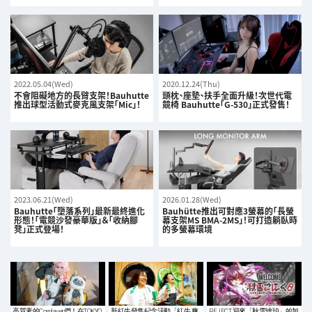
2022.05.04(Wed)
2020.12.24(Thu)
不會阻礙地方的長臂支架！Bauhutte
頭枕、座墊、扶手全面升級！次世代電
推出球型活動式麥克風支架「Mic」！
競椅 Bauhutte「G-530」正式發售！
2023.06.21(Wed)
2026.01.28(Wed)
Bauhutte「墮落系列」最新最終進化
Bauhütte推出可對應3螢幕的「長螢
形態！「電競沙發豪華版」＆「收納腳
幕支架MS BMA-2MS」！可打造躺臥時
凳」正式登場！
的多螢幕環境
高質素的Cosplayer們！在TOKYO
新紅牛發售紀念活動「紅牛 爽
REJECT 迎來「秋雪琥珀」的加