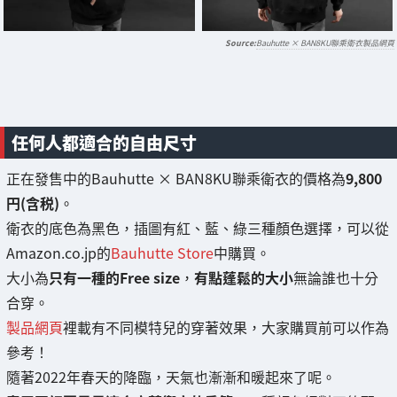
Bauhutte × BAN8KU聯乘衛衣製品網頁
任何人都適合的自由尺寸
正在發售中的Bauhutte × BAN8KU聯乘衛衣的價格為
9,800
円(含税)
。
衛衣的底色為黑色，插圖有紅、藍、綠三種顏色選擇，可以從
Amazon.co.jp的
Bauhutte Store
中購買。
大小為
只有一種的Free size
，
有點蓬鬆的大小
無論誰也十分
合穿。
製品網頁
裡載有不同模特兒的穿著效果，大家購買前可以作為
參考！
隨著2022年春天的降臨，天氣也漸漸和暖起來了呢。