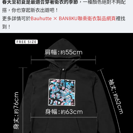
春天至初夏是最適合穿著衛衣的季節
，一種顏色絕對不夠配
搭，你也穿起新衣出遊吧！
更多詳情可於
Bauhutte × BAN8KU聯乘衛衣製品網頁
裡找
到！