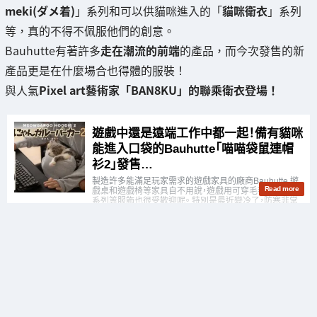
meki(ダメ着)
」系列和可以供貓咪進入的「
貓咪衛衣
」系列
等，真的不得不佩服他們的創意。
Bauhutte有著許多
走在潮流的前端
的產品，而今次發售的新
產品更是在什麼場合也得體的服裝！
與人氣
Pixel art藝術家「BAN8KU」的聯乘衛衣登場！