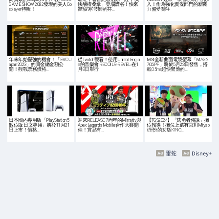
GAME SHOW 2022發現的美人Co
快酸橙桑拿」登場澀谷！快來
入！作為強化實況部門的新戰
splayer特輯！
體驗“寒”波師的芬…
力備受關注
年末年始變強的機會！「EVO J
從Twitch觀看！使用Unreal Engin
MSI全新曲面電競螢幕「MAG 2
apan 2023」的賞金總金額公
e的音樂會 RECOILR-REVEL-在1
7C6PF」將於5月23日發售，搭
開！觀戰票務價格…
月8日舉行
載0.5ms超快響應的…
日本國內專用版「PlayStation 5
迎來RELEASE 7周年的Mirrativ與
【TGS2024】「菇勇者傳說」攤
數位版 日文專用」將於11月21
Apex Legends Mobile合作大賽開
位報導！攤位上還有宮川Miyab
日上市！價格…
催！賞品有…
i所扮的女版KINO…
雷蛇
Disney+