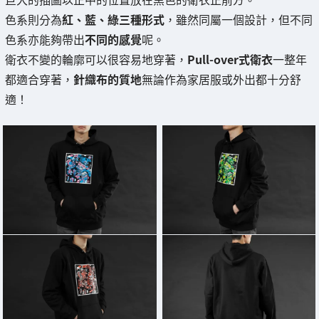
色系則分為
紅、藍、綠三種形式
，雖然同屬一個設計，但不同
色系亦能夠帶出
不同的感覺
呢。
衛衣不變的輪廓可以很容易地穿著，
Pull-over式衛衣
一整年
都適合穿著，
針織布的質地
無論作為家居服或外出都十分舒
適！