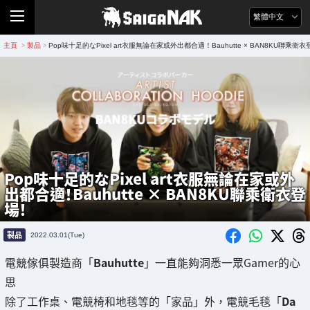
繁體中文
主頁
製品
Pop味十足的なPixel art衣服無論在家或外出都合適！Bauhutte × BAN8KU聯乘衛
>
>
Pop味十足的なPixel art衣服無論在家或外
出都合適！Bauhutte × BAN8KU聯乘衛衣登
場！
製品
2022.03.01(Tue)
電競傢俱製造商「
Bauhutte
」一直能夠洞悉一眾Gamer的心
思
除了工作桌、電競椅和地毯等的「家品」外，電競毛毯「
Da