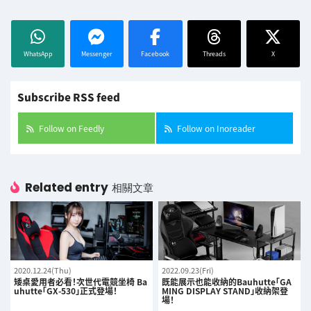
WhatsApp
Messenger
Facebook
Threads
X
Subscribe RSS feed
Follow on Feedly
Follow on Inoreader
Related entry
相關文章
2020.12.24(Thu)
2022.09.23(Fri)
矮桌愛用者必看！次世代電競坐椅 Ba
既能展示也能收納的Bauhutte「GA
uhutte「GX-530」正式登場！
MING DISPLAY STAND」收納架登
場！