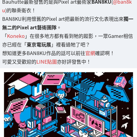
Bauhutte最新發售的是與Pixel art藝術家
BAN8KU
(
@ban8k
u
)的聯乘衛衣！
BAN8KU利用懷舊的Pixel art把最新的流行文化表現出來
獨一
無二的Pixel art藝術團隊
。
「
Koneko
」在很多地方都有看到牠的蹤影，一眾Gamer相信
亦已經在「
東京電玩展
」裡看過牠了吧？
想知道更多BAN8KU作品的話可以前往
官網
確認啊！
可愛又受歡迎的
LINE貼圖
亦好評發售中！