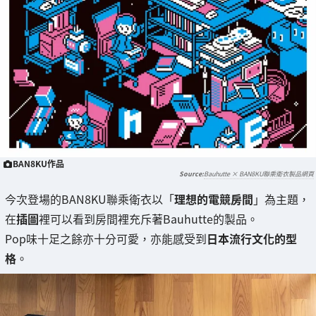
BAN8KU作品
Bauhutte × BAN8KU聯乘衛衣製品網頁
今次登場的BAN8KU聯乘衛衣以「
理想的電競房間
」為主題，
在
插圖
裡可以看到房間裡充斥著Bauhutte的製品。
Pop味十足之餘亦十分可愛，亦能感受到
日本流行文化的型
格
。