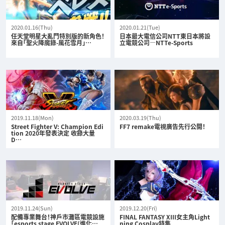
2020.01.16(Thu)
2020.01.21(Tue)
任天堂明星大亂鬥特別版的新角色！
日本最大電信公司NTT東日本將設
來自「聖火降魔錄-風花雪月」…
立電競公司—NTTe-Sports
2019.11.18(Mon)
2020.03.19(Thu)
Street Fighter V: Champion Edi
FF7 remake電視廣告先行公開！
tion 2020年發表決定 收錄大量
D…
2019.11.24(Sun)
2019.12.20(Fri)
配備專業舞台！神戶市灘區電競設施
FINAL FANTASY XIII女主角Light
「esports stage EVOLVE(進化…
ning Cosplay特集