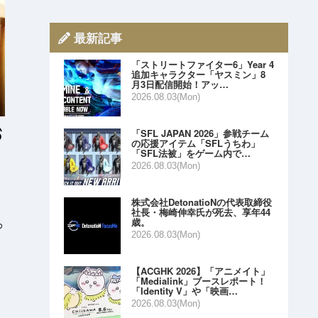
最新記事
「ストリートファイター6」Year 4
追加キャラクター「ヤスミン」8
月3日配信開始！アッ…
2026.08.03(Mon)
「SFL JAPAN 2026」参戦チーム
の応援アイテム「SFLうちわ」
「SFL法被」をゲーム内で…
2026.08.03(Mon)
株式会社DetonatioNの代表取締役
社長・梅崎伸幸氏が死去、享年44
歳。
っ
2026.08.03(Mon)
【ACGHK 2026】「アニメイト」
「Medialink」ブースレポート！
「Identity V」や「映画…
2026.08.03(Mon)