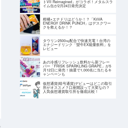
トVII Reimagined」がコラボ！メタルスラ
イム缶が2月24日発売決定
柑橘×エナドリはどうか！？「KiiVA
ENERGY DRINK PUNCH」はデスクワー
クを救えるか！？
タウリン2500㎎配合で快速充電！台湾の
エナジードリンク「蠻牛EX能量飲料」を
レビュー
あの冷感リフレッシュ飲料から新フレー
バー「FRISK SPARKLING GRAPE」が5
月12日に発売！抽選で1,000名に当たるキ
ャンペーンも
仮想通貨(暗号通貨)デビューはどこの取引
所がオススメ？口座開設って大変なの？
人気仮想通貨取引所を徹底比較！
ジ