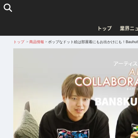
トップ
業界ニ
トップ
>
商品情報
>
ボップなドット絵は部屋着にもお出かけにも！Bauhutt