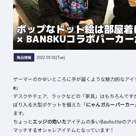
ボップなドット絵は部屋着に
× BAN8KUコラボパーカ
商品情報
2022.03.01(Tue)
ゲーマーのかゆいところに手が届くような魅力的なアイ
e
」
デスクやチェア、ラックなどの「家具」はもちろんです
ぽり入る大型ポケットを備えた「
にゃんガルーパーカー
ます。
ちょっと
エッジの効いた
アイテムの多いBauhutte
マッチするオシャレアイテムとなっています！