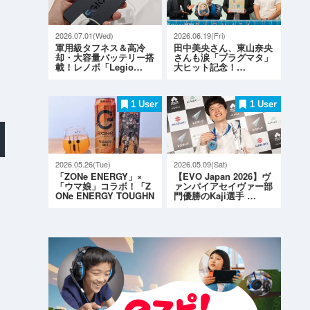
2026.07.01(Wed)
2026.06.19(Fri)
軍用級タフネス＆高冷
田中美央さん、東山奈央
却・大容量バッテリー搭
さんも涙「プラグマタ」
載！レノボ「Legio…
大ヒット記念！…
1 User
1 User
2026.05.26(Tue)
2026.05.09(Sat)
「ZONe ENERGY」×
【EVO Japan 2026】ヴ
「ウマ娘」コラボ！「Z
ァンパイアセイヴァー部
ONe ENERGY TOUGHN
門優勝のKaji選手 …
ESS G…