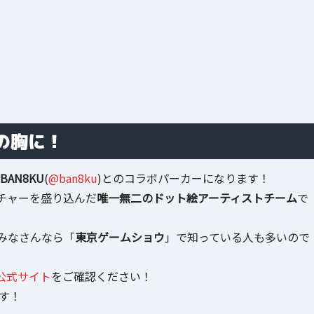
の胸に！
BAN8KU
(
@ban8ku
)とのコラボパーカーになります！
ルチャーを盛り込んだ
唯一無二のドット絵アーティストチーム
で
みなさんなら「
東京ゲームショウ
」で知っている人も多いので
公式サイト
をご確認ください！
す！