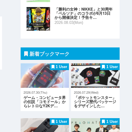
「勝利の女神：NIKKE」と30周年
「ペルソナ」のコラボが8月13日
から開催決定！予告キ…
2026.08.03(Mon)
新着ブックマーク
1 User
1 User
2026.07.30(Thu)
2026.07.29(Wed)
ゲーム・コンピュータ界
「ポケットモンスター」
の伝説「コモドール」か
シリーズ歴代パッケージ
らレトロなY2Kデ…
をデザインした…
1 User
1 User