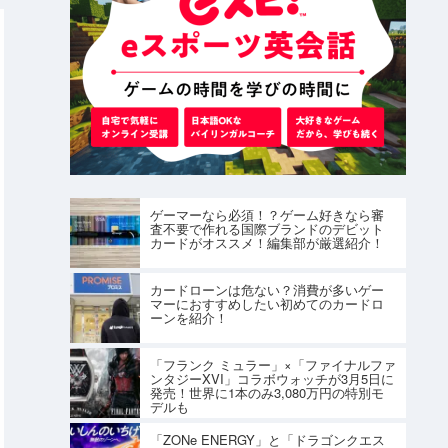
ゲーマーなら必須！？ゲーム好きなら審
査不要で作れる国際ブランドのデビット
カードがオススメ！編集部が厳選紹介！
カードローンは危ない？消費が多いゲー
マーにおすすめしたい初めてのカードロ
ーンを紹介！
「フランク ミュラー」×「ファイナルファ
ンタジーXVI」コラボウォッチが3月5日に
発売！世界に1本のみ3,080万円の特別モ
デルも
「ZONe ENERGY」と「ドラゴンクエス