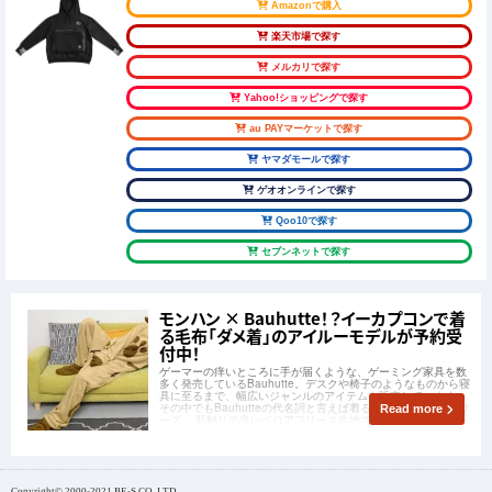
Amazonで購入
楽天市場で探す
メルカリで探す
Yahoo!ショッピングで探す
au PAYマーケットで探す
ヤマダモールで探す
ゲオオンラインで探す
Qoo10で探す
セブンネットで探す
モンハン × Bauhutte！？イーカプコンで着
る毛布「ダメ着」のアイルーモデルが予約受
付中！
ゲーマーの痒いところに手が届くような、ゲーミング家具を数
多く発売しているBauhutte。デスクや椅子のようなものから寝
具に至るまで、幅広いジャンルのアイテムを販売しています。
その中でもBauhutteの代名詞と言えば着る毛布「ダメ着」シリ
Read more
ーズ。 肌触りの良いベロアフリース生地で全身を包める着る毛
布で、冬場の暖房の節
Copyright© 2000-2021 BE-S CO.,LTD.