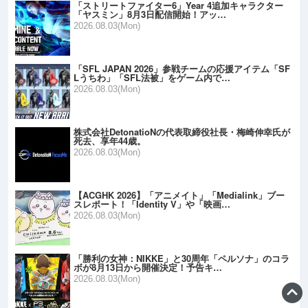
「ストリートファイター6」Year 4追加キャラクター
「ヤスミン」8月3日配信開始！アッ…
2026.08.03(Mon)
「SFL JAPAN 2026」参戦チームの応援アイテム「SF
Lうちわ」「SFL法被」をゲーム内で…
2026.08.03(Mon)
株式会社DetonatioNの代表取締役社長・梅崎伸幸氏が
死去、享年44歳。
2026.08.03(Mon)
【ACGHK 2026】「アニメイト」「Medialink」ブー
スレポート！「Identity V」や「映画…
2026.08.03(Mon)
「勝利の女神：NIKKE」と30周年「ペルソナ」のコラ
ボが8月13日から開催決定！予告キ…
2026.08.03(Mon)