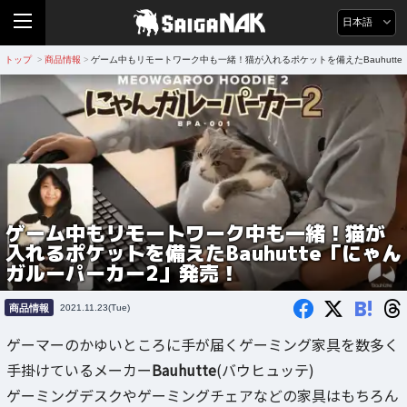
日本語
トップ
商品情報
ゲーム中もリモートワーク中も一緒！猫が入れるポケットを備えたBauhutt
>
>
ゲーム中もリモートワーク中も一緒！猫が
入れるポケットを備えたBauhutte「にゃん
ガルーパーカー2」発売！
B!
商品情報
2021.11.23(Tue)
ゲーマーのかゆいところに手が届くゲーミング家具を数多く
手掛けているメーカー
Bauhutte
(バウヒュッテ)
ゲーミングデスクやゲーミングチェアなどの家具はもちろん