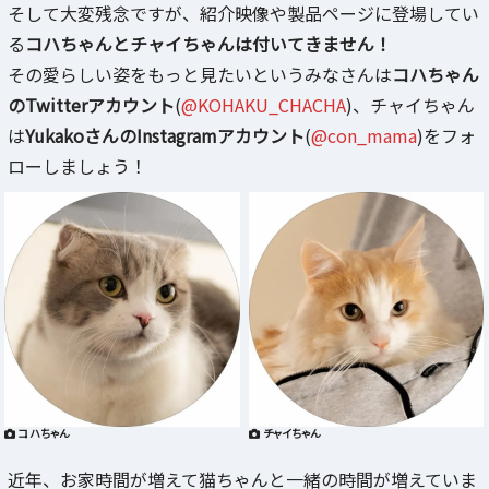
そして大変残念ですが、紹介映像や製品ページに登場してい
る
コハちゃんとチャイちゃんは付いてきません！
その愛らしい姿をもっと見たいというみなさんは
コハちゃん
のTwitterアカウント
(
@KOHAKU_CHACHA
)、チャイちゃん
は
YukakoさんのInstagramアカウント
(
@con_mama
)をフォ
ローしましょう！
コハちゃん
チャイちゃん
近年、お家時間が増えて猫ちゃんと一緒の時間が増えていま