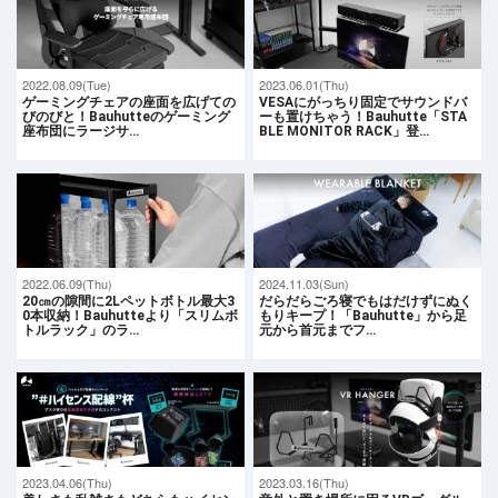
2022.08.09(Tue)
2023.06.01(Thu)
ゲーミングチェアの座面を広げての
VESAにがっちり固定でサウンドバ
びのびと！Bauhutteのゲーミング
ーも置けちゃう！Bauhutte「STA
座布団にラージサ…
BLE MONITOR RACK」登…
2022.06.09(Thu)
2024.11.03(Sun)
20㎝の隙間に2Lペットボトル最大3
だらだらごろ寝でもはだけずにぬく
0本収納！Bauhutteより「スリムボ
もりキープ！「Bauhutte」から足
トルラック」のラ…
元から首元までフ…
2023.04.06(Thu)
2023.03.16(Thu)