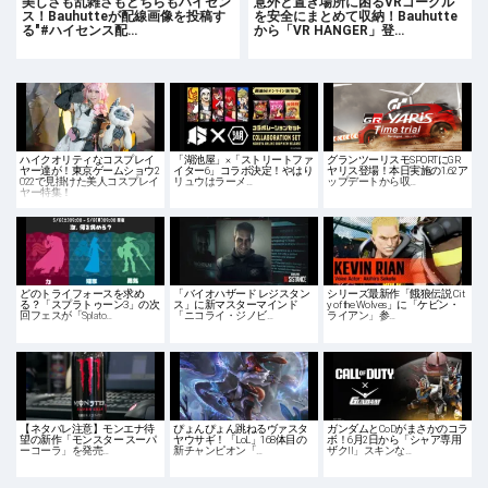
美しさも乱雑さもどちらもハイセン
意外と置き場所に困るVRゴーグル
ス！Bauhutteが配線画像を投稿す
を安全にまとめて収納！Bauhutte
る"#ハイセンス配…
から「VR HANGER」登…
ハイクオリティなコスプレイ
「湖池屋」×「ストリートファ
グランツーリスモSPORTにGR
ヤー達が！東京ゲームショウ2
イター6」コラボ決定！やはり
ヤリス登場！本日実施の1.62ア
022で見掛けた美人コスプレイ
リュウはラーメ…
ップデートから収…
ヤー特集！
どのトライフォースを求め
「バイオハザード レジスタン
シリーズ最新作「餓狼伝説 Cit
る？「スプラトゥーン3」の次
ス」に新マスターマインド
y of the Wolves」に「ケビン・
回フェスが「Splato…
「ニコライ・ジノビ…
ライアン」参…
【ネタバレ注意】モンエナ待
ぴょんぴょん跳ねるヴァスタ
ガンダムとCoDがまさかのコラ
望の新作「モンスター スーパ
ヤウサギ！「LoL」168体目の
ボ！6月2日から「シャア専用
ーコーラ」を発売…
新チャンピオン「…
ザクII」スキンな…