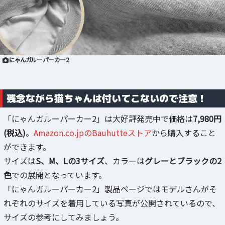
にゃんガルーパーカー2
残念ながら猫ちゃんは付いてこないので注意！
「にゃんガルーパーカー2」は大好評発売中で価格は
7,980円
(税込)
。
Amazon.co.jpのBauhutteストア
から購入すること
ができます。
サイズは
S、M、Lの3サイズ
、カラーは
グレーとブラックの2
色
での展開となっています。
「にゃんガルーパーカー2」製品ページではモデルさんがそ
れぞれのサイズを着用している写真が公開されているので、
サイズの参考にしてみましょう。