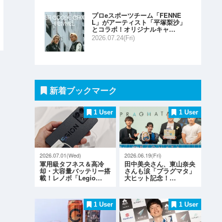
プロeスポーツチーム「FENNE
L」がアーティスト「平塚梨沙」
とコラボ！オリジナルキャ…
2026.07.24(Fri)
新着ブックマーク
1 User
1 User
2026.07.01(Wed)
2026.06.19(Fri)
軍用級タフネス＆高冷
田中美央さん、東山奈央
却・大容量バッテリー搭
さんも涙「プラグマタ」
載！レノボ「Legio…
大ヒット記念！…
1 User
1 User