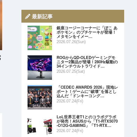
最新記事
銀座コージーコーナーに「ぽこ あ
ポケモン」のプチケーキが登場！
メタモンをイメー…
2026.07.26(Sun)
ROGからQD-OLEDゲーミングモ
ニター2製品が登場！280Hz駆動の
34インチウルトラワイド…
2026.07.25(Sat)
「CEDEC AWARDS 2026」現地レ
ポート！ゲームに“破壊”を落とし
込んだ「ドンキーコング…
2026.07.24(Fri)
LoL世界王者T1とのコラボグラボ
が発売！ASUSから「T1-RTX5070
-O12G-GAMING」「T1-RTX…
2026.07.24(Fri)