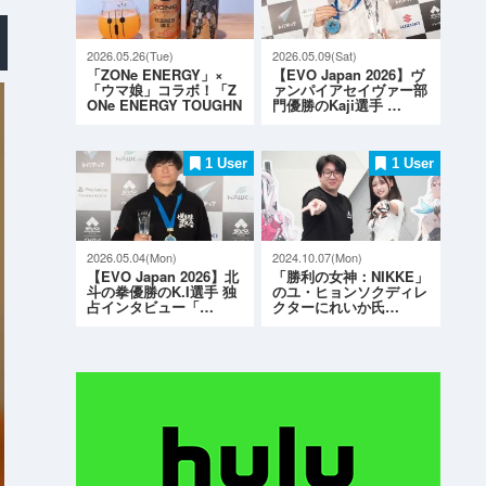
2026.05.26(Tue)
2026.05.09(Sat)
「ZONe ENERGY」×
【EVO Japan 2026】ヴ
「ウマ娘」コラボ！「Z
ァンパイアセイヴァー部
ONe ENERGY TOUGHN
門優勝のKaji選手 …
ESS G…
1 User
1 User
2026.05.04(Mon)
2024.10.07(Mon)
【EVO Japan 2026】北
「勝利の女神：NIKKE」
斗の拳優勝のK.I選手 独
のユ・ヒョンソクディレ
占インタビュー「…
クターにれいか氏…