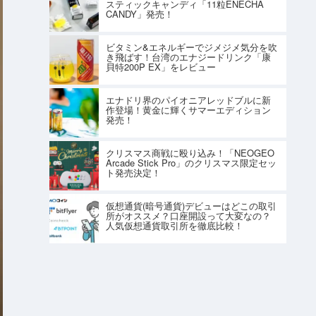
スティックキャンディ「11粒ENECHA
CANDY」発売！
ビタミン&エネルギーでジメジメ気分を吹
き飛ばす！台湾のエナジードリンク「康
貝特200P EX」をレビュー
エナドリ界のパイオニアレッドブルに新
作登場！黄金に輝くサマーエディション
発売！
クリスマス商戦に殴り込み！「NEOGEO
Arcade Stick Pro」のクリスマス限定セッ
ト発売決定！
仮想通貨(暗号通貨)デビューはどこの取引
所がオススメ？口座開設って大変なの？
人気仮想通貨取引所を徹底比較！