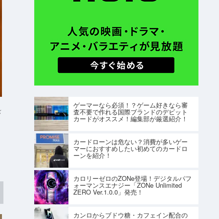
ゲーマーなら必須！？ゲーム好きなら審
査不要で作れる国際ブランドのデビット
K
カードがオススメ！編集部が厳選紹介！
カードローンは危ない？消費が多いゲー
マーにおすすめしたい初めてのカードロ
ーンを紹介！
カロリーゼロのZONe登場！デジタルパフ
ォーマンスエナジー「ZONe Unlimited
ZERO Ver.1.0.0」発売！
カンロからブドウ糖・カフェイン配合の