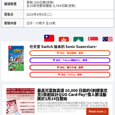
單個: 549日圓(含稅)
建議售價
全16款完整收藏組: 8,784日圓(含稅)
發售日
2024年4月9日(二)
套裝內容
公仔／小冊子 全16款
任天堂 Switch 版本的 Sonic Superstars。
前往「蝦皮購物」購買
前往「Yahoo!購物中心」購買
前往「樂天市場」購買
前往「friDay」購買
最高可贏取高達 10,000 日圓的《刺蝟索尼
克》原創設計QUO Card Pay！情人節活動
將於2月14日開始
由QUO CARD股份有限公司推出的數字禮品「QUO CARD Pay」宣
布將與世嘉股份有限公司合作舉辦情人節活動，參加者將有機會
贏取QUO CARD Pay。 參與抽獎活動將有機會贏取《刺蝟索尼克》
限定版設計的原創QUO CARD Pay。
Read more