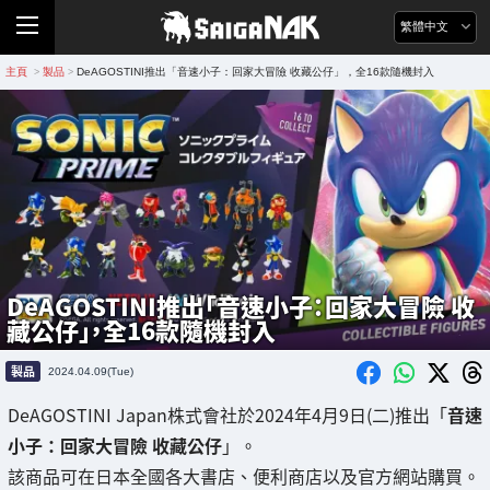
繁體中文
主頁
製品
DeAGOSTINI推出「音速小子：回家大冒險 收藏公仔」，全16款隨機封入
>
>
DeAGOSTINI推出「音速小子：回家大冒險 收
藏公仔」，全16款隨機封入
製品
2024.04.09(Tue)
DeAGOSTINI Japan株式會社於2024年4月9日(二)推出「
音速
小子：回家大冒險 收藏公仔
」。
該商品可在日本全國各大書店、便利商店以及官方網站購買。