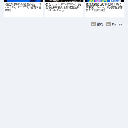
包括眾多PS VR2遊戲作品！「St
包含rapper「JP THE WAVY」的
花江夏樹遊玩影片公開！萬代
ate of Play | 2.24.2023」發表內容
全3組豪華藝人合作特別活動
南夢宮「Encore」系列聯合廣告
總結！
「Monster Energy…
發布！促銷活動…
雷蛇
Disney+