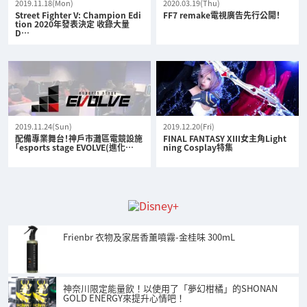
2019.11.18(Mon)
2020.03.19(Thu)
Street Fighter V: Champion Edi
FF7 remake電視廣告先行公開！
tion 2020年發表決定 收錄大量
D…
2019.11.24(Sun)
2019.12.20(Fri)
配備專業舞台！神戶市灘區電競設施
FINAL FANTASY XIII女主角Light
「esports stage EVOLVE(進化…
ning Cosplay特集
Frienbr 衣物及家居香薰噴霧-金桂味 300mL
神奈川限定能量飲！以使用了「夢幻柑橘」的SHONAN
GOLD ENERGY來提升心情吧！