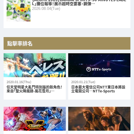
L」攤位報導！展示超時空要塞、鋼彈…
2026.08.04(Tue)
點擊率排名
2020.01.16(Thu)
2020.01.21(Tue)
任天堂明星大亂鬥特別版的新角色！
日本最大電信公司NTT東日本將設
來自「聖火降魔錄-風花雪月」…
立電競公司—NTTe-Sports