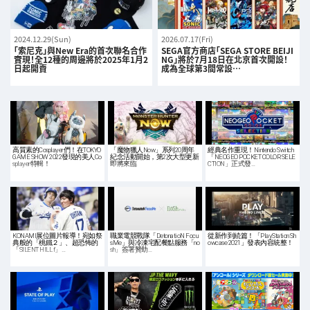
2024.12.29(Sun)
2026.07.17(Fri)
「索尼克」與New Era的首次聯名合作
SEGA官方商店「SEGA STORE BEIJI
實現！全12種的周邊將於2025年1月2
NG」將於7月18日在北京首次開設！
日起開賣
成為全球第3間常設…
高質素的Cosplayer們！在TOKYO
「魔物獵人Now」系列20周年
經典名作重現！Nintendo Switch
GAME SHOW 2022發現的美人Co
紀念活動開始，第2次大型更新
「NEOGEO POCKET COLOR SELE
splayer特輯！
即將來臨
CTION」正式發…
KONAMI展位圖片報導！宛如祭
職業電競戰隊「DetonatioN Focu
從新作到続篇！「PlayStation Sh
典般的「桃鐵２」、超恐怖的
sMe」與冷凍宅配餐點服務「no
owcase 2021」發表內容統整！
「SILENT HILL f」…
sh」簽署贊助…