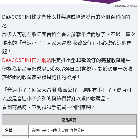
PR TIMES
DeAGOSTINI株式會社以其每週或隔週發行的分冊百科而聞
名。
許多人可能在收集完百科全書之前就半途而廢了。不過，這次
推出的「音速小子：回家大冒險 收藏公仔」不必擔心這個問
題！
DeAGOSTINI官方網站
限定推出
全16款公仔的完整收藏組
中！
價格為商品單價乘以16的
8,784日圓(含稅)
。對於想要一次收
齊整組的收藏家來說是絕佳的選擇！
「音速小子：回家大冒險 收藏公仔」還附有小冊子，簡直可
以說是音速小子系列的粉絲們夢寐以求的收藏品。
看到商品時，不妨試試手氣買一個回家吧。
產品概要
名稱
音速小子：回家大冒險 收藏公仔