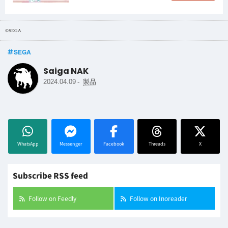
©SEGA
SEGA
Saiga NAK
-
2024.04.09
製品
WhatsApp
Messenger
Facebook
Threads
X
Subscribe RSS feed
Follow on Feedly
Follow on Inoreader