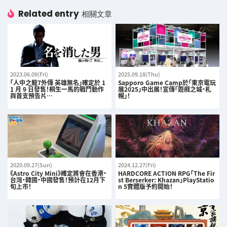
Related entry
相關文章
2023.06.09(Fri)
2025.09.18(Thu)
「人中之龍7外傳 英雄無名」確定於 1
Sapporo Game Camp於「東京電玩
1 月 9 日發售！桐生一馬的戰鬥動作
展2025」中出展！宣傳「遊戲之城・札
與首支預告片…
幌」！
2020.09.27(Sun)
2024.12.27(Fri)
《Astro City Mini》確定將會在香港・
HARDCORE ACTION RPG「The Fir
台灣・韓國・中國發售！預計在12月下
st Berserker: Khazan」PlayStatio
旬上市！
n 5實體版予約開始！