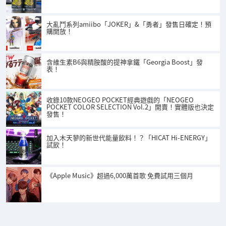
大亂鬥系列amiibo「JOKER」&「勇者」發售日確定！預
購開放！
含維生素B6與精胺酸的提神拿鐵「Georgia Boost」發
表！
收錄10款NEOGEO POCKET經典遊戲的「NEOGEO
POCKET COLOR SELECTION Vol.2」開賣！實體版也決定
發售！
加入木天蓼的新世代能量飲料！？「HICAT Hi-ENERGY」
試飲！
《Apple Music》超過6,000萬首歌 免費試用三個月