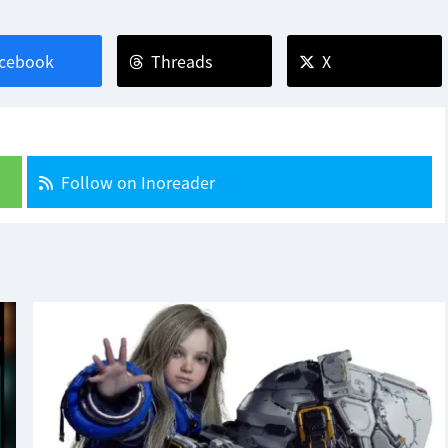
cebook
Threads
X
Follow on Inoreader