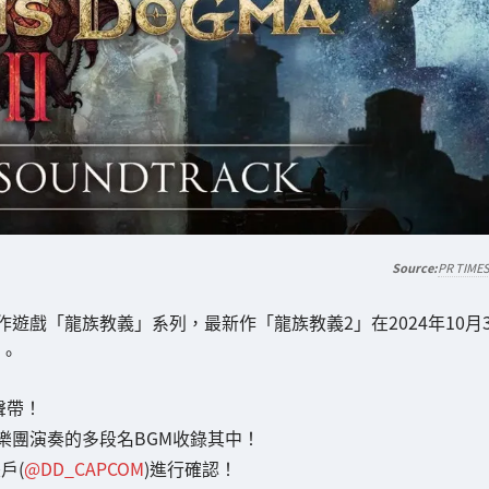
PR TIME
戲「龍族教義」系列，最新作「龍族教義2」在2024年10月
新。
聲帶！
樂團演奏的多段名BGM收錄其中！
戶(
@DD_CAPCOM
)進行確認！