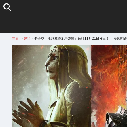
主頁
>
製品
>
卡普空「龍族教義2 原聲帶」預計11月21日推出！可收聽冒