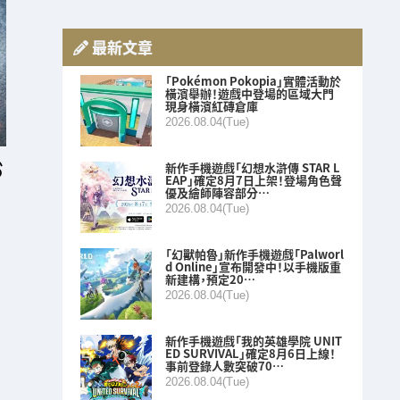
最新文章
「Pokémon Pokopia」實體活動於
橫濱舉辦！遊戲中登場的區域大門
現身橫濱紅磚倉庫
2026.08.04(Tue)
新作手機遊戲「幻想水滸傳 STAR L
EAP」確定8月7日上架！登場角色聲
優及繪師陣容部分…
2026.08.04(Tue)
「幻獸帕魯」新作手機遊戲「Palworl
d Online」宣布開發中！以手機版重
新建構，預定20…
2026.08.04(Tue)
新作手機遊戲「我的英雄學院 UNIT
ED SURVIVAL」確定8月6日上線！
事前登錄人數突破70…
2026.08.04(Tue)