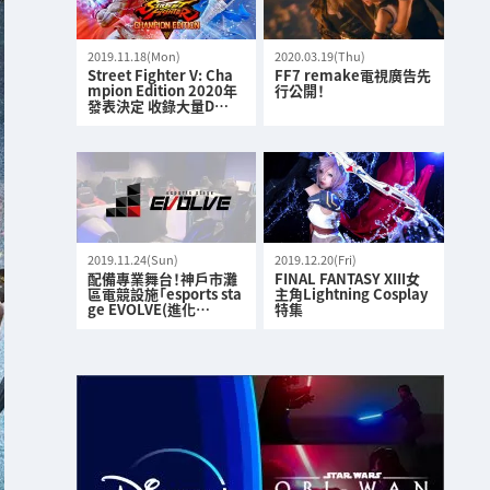
2019.11.18(Mon)
2020.03.19(Thu)
Street Fighter V: Cha
FF7 remake電視廣告先
mpion Edition 2020年
行公開！
發表決定 收錄大量D…
2019.11.24(Sun)
2019.12.20(Fri)
配備專業舞台！神戶市灘
FINAL FANTASY XIII女
區電競設施「esports sta
主角Lightning Cosplay
ge EVOLVE(進化…
特集