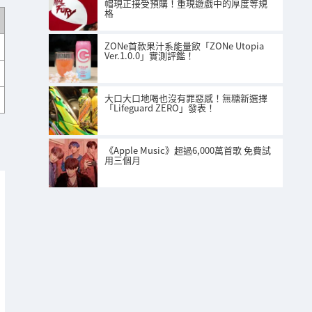
帽現正接受預購！重現遊戲中的厚度等規
格
ZONe首款果汁系能量飲「ZONe Utopia
Ver.1.0.0」實測評鑑！
大口大口地喝也沒有罪惡感！無糖新選擇
「Lifeguard ZERO」發表！
《Apple Music》超過6,000萬首歌 免費試
用三個月