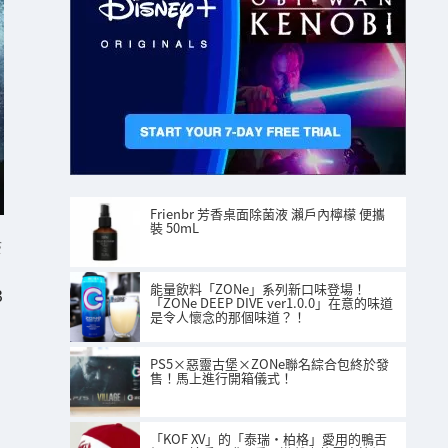
Frienbr 芳香桌面除菌液 瀨戶內檸檬 便攜
裝 50mL
S
能量飲料「ZONe」系列新口味登場！
3
「ZONe DEEP DIVE ver1.0.0」在意的味道
是令人懷念的那個味道？！
PS5×惡靈古堡×ZONe聯名綜合包終於發
售！馬上進行開箱儀式！
「KOF XV」的「泰瑞·柏格」愛用的鴨舌