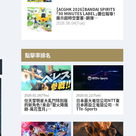
【ACGHK 2026】BANDAI SPIRITS
「30 MINUTES LABEL」攤位報導！
展示超時空要塞、鋼彈…
2026.08.04(Tue)
點擊率排名
2020.01.16(Thu)
2020.01.21(Tue)
任天堂明星大亂鬥特別版
日本最大電信公司NTT東
的新角色！來自「聖火降魔
日本將設立電競公司—N
錄-風花雪月」…
TTe-Sports