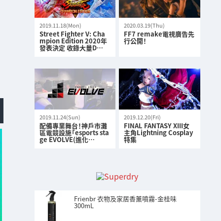
2019.11.18(Mon)
2020.03.19(Thu)
Street Fighter V: Cha
FF7 remake電視廣告先
mpion Edition 2020年
行公開！
發表決定 收錄大量D…
2019.11.24(Sun)
2019.12.20(Fri)
配備專業舞台！神戶市灘
FINAL FANTASY XIII女
區電競設施「esports sta
主角Lightning Cosplay
ge EVOLVE(進化…
特集
Frienbr 衣物及家居香薰噴霧-金桂味
300mL