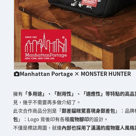
Manhattan Portage × MONSTER HUNTER
擁有
「多用途」、「耐用性」、「適應性」等特點的高品
見，幾乎不需要再多做介紹了。
此次合作商品分別是「
郵差貓咪驚喜現身郵差包
」：品牌
包
」：Logo 背後印有各種
魔物腳印
的設計。
不僅是標誌周圍，就連
內部也採用了滿滿的魔物獵人風格