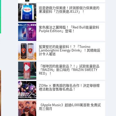
這是遊戲力保美達！評測那個力保美達的
果凍飲料「力保美達JELLY」！
紫色魔法之翼降臨！「Red Bull能量飲料
Purple Edition」登場！
」
藍寶堅尼的能量飲料！？「Tonino
Lamborghini Energy Drink」！其精緻設
計令人著迷
「咖啡因的能量飲品？！」試飲能量飲品
「RAIZIN」新口味的「RAIZIN SWEETY
RED」！
ZONe × 賽馬娘的聯名合作！決定舉辦贈
禮活動及發售聯名商品！
《Apple Music》超過6,000萬首歌 免費試
用三個月