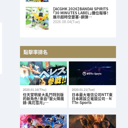
【ACGHK 2026】BANDAI SPIRITS
「30 MINUTES LABEL」攤位報導！
展示超時空要塞、鋼彈…
2026.08.04(Tue)
點擊率排名
2020.01.16(Thu)
2020.01.21(Tue)
任天堂明星大亂鬥特別版
日本最大電信公司NTT東
的新角色！來自「聖火降魔
日本將設立電競公司—N
錄-風花雪月」…
TTe-Sports