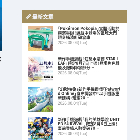
最新文章
「Pokémon Pokopia」實體活動於
橫濱舉辦！遊戲中登場的區域大門
現身橫濱紅磚倉庫
2026.08.04(Tue)
新作手機遊戲「幻想水滸傳 STAR L
EAP」確定8月7日上架！登場角色聲
優及繪師陣容部分…
2026.08.04(Tue)
「幻獸帕魯」新作手機遊戲「Palworl
d Online」宣布開發中！以手機版重
新建構，預定20…
2026.08.04(Tue)
新作手機遊戲「我的英雄學院 UNIT
ED SURVIVAL」確定8月6日上線！
事前登錄人數突破70…
？
2026.08.04(Tue)