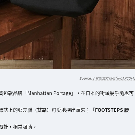
卡普空官方商店「e-CAPCOM
質
包款品牌「Manhattan Portage」，在日本的街頭幾乎隨處可
標誌上的郵差貓（
艾路
）可愛地探出頭來；「
FOOTSTEPS 腰
設計
，相當吸睛。