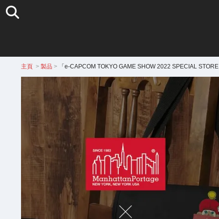
主頁
>
製品
>
「e-CAPCOM TOKYO GAME SHOW 2022 SPECIA