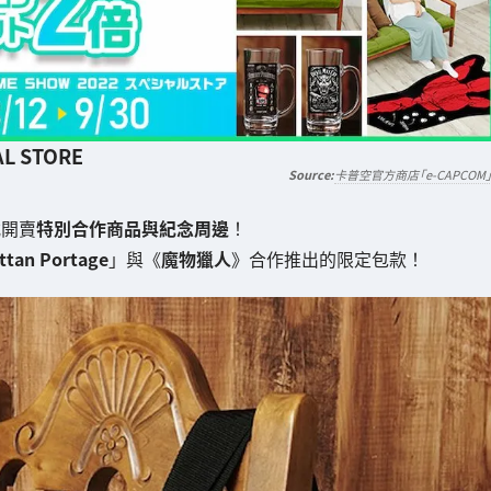
AL STORE
卡普空官方商店「e-CAPCOM
式開賣
特別合作商品與紀念周邊
！
ttan Portage
」與《
魔物獵人
》合作推出的限定包款！