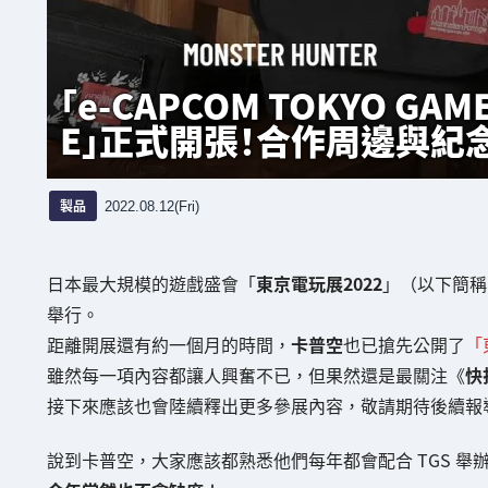
「e-CAPCOM TOKYO GAME
E」正式開張！合作周邊與紀
製品
2022.08.12(Fri)
日本最大規模的遊戲盛會「
東京電玩展2022
」（以下簡稱 
舉行。
距離開展還有約一個月的時間，
卡普空
也已搶先公開了
「
雖然每一項內容都讓人興奮不已，但果然還是最關注《
快
接下來應該也會陸續釋出更多參展內容，敬請期待後續報
說到卡普空，大家應該都熟悉他們每年都會配合 TGS 舉