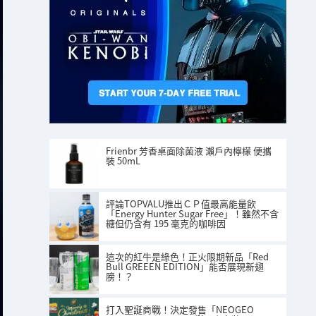
Frienbr 芳香桌面除菌液 瀨戶內檸檬 便攜
裝 50mL
評論TOPVALU推出ＣＰ值最高能量飲
「Energy Hunter Sugar Free」！雖然不含
糖但仍含有 195 毫克的咖啡因
這次的紅牛是綠色！正火限期新品「Red
Bull GREEEN EDITION」能否展現新翅
膀！？
打入聖誕商戰！決定發售「NEOGEO