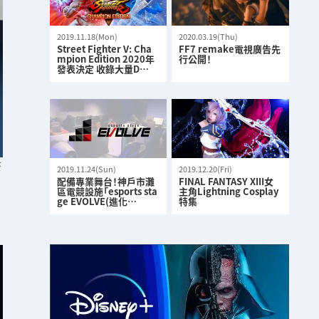
2019.11.18(Mon)
2020.03.19(Thu)
Street Fighter V: Cha
FF7 remake電視廣告先
mpion Edition 2020年
行公開！
發表決定 收錄大量D…
S
2019.11.24(Sun)
2019.12.20(Fri)
配備專業舞台！神戶市灘
FINAL FANTASY XIII女
區電競設施「esports sta
主角Lightning Cosplay
ge EVOLVE(進化…
特集