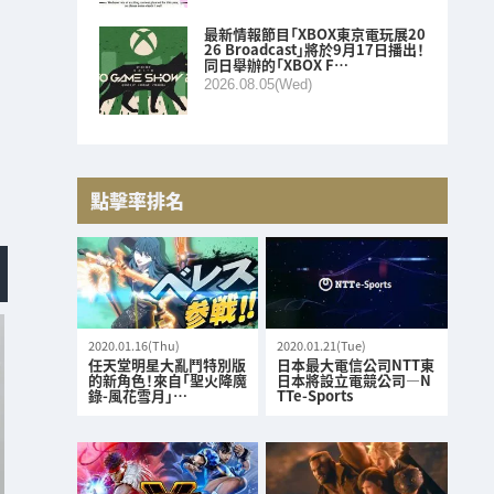
最新情報節目「XBOX東京電玩展20
26 Broadcast」將於9月17日播出！
同日舉辦的「XBOX F…
2026.08.05(Wed)
點擊率排名
2020.01.16(Thu)
2020.01.21(Tue)
任天堂明星大亂鬥特別版
日本最大電信公司NTT東
的新角色！來自「聖火降魔
日本將設立電競公司—N
錄-風花雪月」…
TTe-Sports