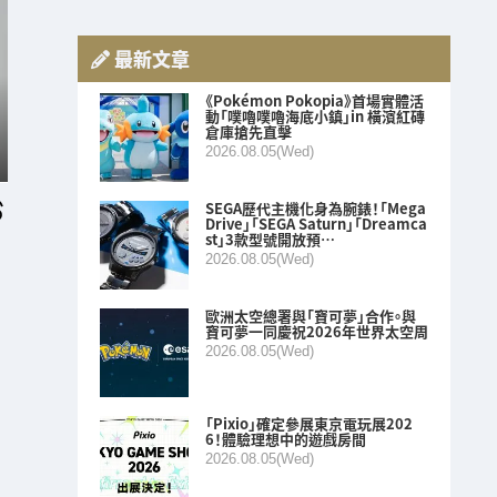
最新文章
《Pokémon Pokopia》首場實體活
動「噗嚕噗嚕海底小鎮」in 橫濱紅磚
倉庫搶先直擊
2026.08.05(Wed)
SEGA歷代主機化身為腕錶！「Mega
Drive」「SEGA Saturn」「Dreamca
st」3款型號開放預…
2026.08.05(Wed)
歐洲太空總署與「寶可夢」合作。與
寶可夢一同慶祝2026年世界太空周
2026.08.05(Wed)
「Pixio」確定參展東京電玩展202
6！體驗理想中的遊戲房間
2026.08.05(Wed)