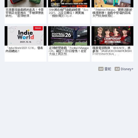
完美重現遊戲裡的道具！卡普
SNK將在格鬥遊戲錦標賽「Evo
「Pokémon Pokopia」實體活動於
空商店全新推出「手槍彈匣收
2025」上設立攤位！將實施
橫濱舉辦！遊戲中登場的區域
納包」「霰彈槍彈…
「餓狼傳説 City of…
大門現身橫濱紅…
「Indie World 2021.12.16」 發表
足球經營遊戲「Football Manage
職業電競戰隊「REIGNITE」將
內容總結！
r 26」確定11月5日發售！在官
參加「PARAVOX CHAMPIONSHI
方線上商店預…
P INTERNATIONAL」…
雷蛇
Disney+