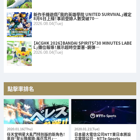
新作手機遊戲「我的英雄學院 UNITED SURVIVAL」確定
8月6日上線！事前登錄人數突破70…
2026.08.04(Tue)
【ACGHK 2026】BANDAI SPIRITS「30 MINUTES LABE
L」攤位報導！展示超時空要塞、鋼彈…
2026.08.04(Tue)
點擊率排名
2020.01.16(Thu)
2020.01.21(Tue)
任天堂明星大亂鬥特別版的新角色！
日本最大電信公司NTT東日本將設
來自「聖火降魔錄-風花雪月」…
立電競公司—NTTe-Sports