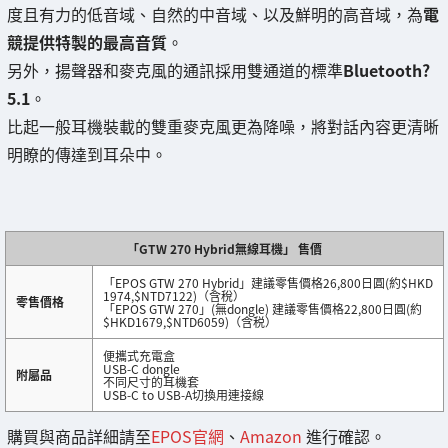
度且有力的低音域、自然的中音域、以及鮮明的高音域，為
電
競提供特製的最高音質
。
另外，揚聲器和麥克風的通訊採用雙通道的標準
Bluetooth?
5.1
。
比起一般耳機裝載的雙重麥克風更為降噪，將對話內容更清晰
明瞭的傳達到耳朵中。
「GTW 270 Hybrid無線耳機」 售價
「EPOS GTW 270 Hybrid」建議零售價格26,800日圓(約$HKD
1974,$NTD7122)（含稅）
零售價格
「EPOS GTW 270」(無dongle) 建議零售價格22,800日圓(約
$HKD1679,$NTD6059)（含税）
便攜式充電盒
USB-C dongle
附屬品
不同尺寸的耳機套
USB-C to USB-A切換用連接線
購買與商品詳細請至
EPOS官網
、
Amazon
進行確認。