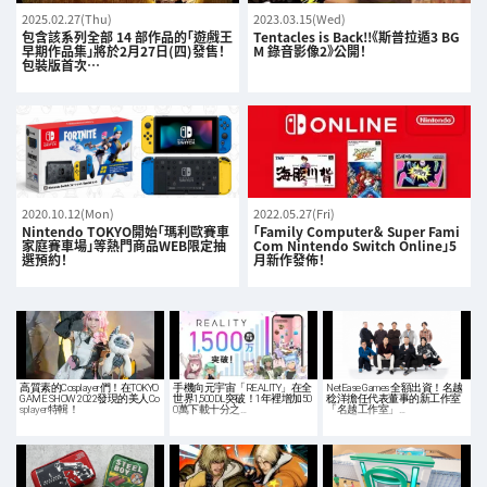
2025.02.27(Thu)
2023.03.15(Wed)
包含該系列全部 14 部作品的「遊戲王
Tentacles is Back!!《斯普拉遁3 BG
早期作品集」將於2月27日(四)發售！
M 錄音影像2》公開！
包裝版首次…
2020.10.12(Mon)
2022.05.27(Fri)
Nintendo TOKYO開始「瑪利歐賽車
「Family Computer＆ Super Fami
家庭賽車場」等熱門商品WEB限定抽
Com Nintendo Switch Online」5
選預約！
月新作發佈！
高質素的Cosplayer們！在TOKYO
手機向元宇宙「REALITY」在全
NetEase Games 全額出資！名越
GAME SHOW 2022發現的美人Co
世界1,500DL突破！1年裡增加50
稔洋擔任代表董事的新工作室
splayer特輯！
0萬下載十分之…
「名越工作室」…