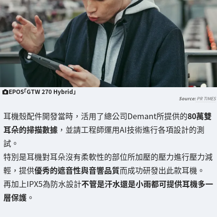
EPOS「GTW 270 Hybrid」
PR TIMES
耳機殼配件開發當時，活用了總公司Demant所提供的
80萬雙
耳朵的掃描數據
，並請工程師運用AI技術進行各項設計的測
試。
特別是耳機對耳朵沒有柔軟性的部位所加壓的壓力進行壓力減
輕，提供
優秀的遮音性與音響品質
而成功研發出此款耳機。
再加上IPX5為防水設計
不管是汗水還是小雨都可提供耳機多一
層保護
。