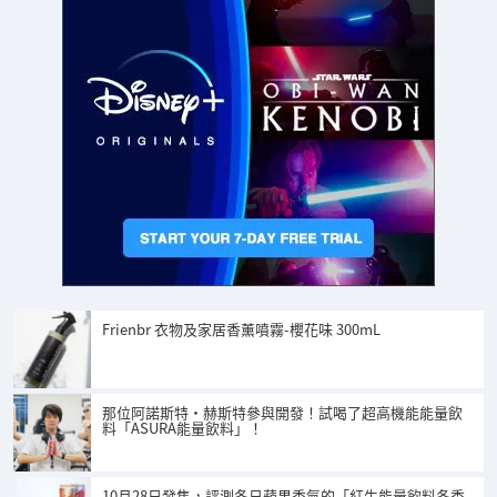
Frienbr 衣物及家居香薰噴霧-櫻花味 300mL
那位阿諾斯特·赫斯特參與開發！試喝了超高機能能量飲
料「ASURA能量飲料」！
10月28日發售，評測冬日蘋果香氣的「紅牛能量飲料冬季