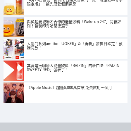
限定版」！搶先感受假期氣息
與英超曼城聯名合作的能量飲料「Wake up 247」開箱評
測！包裝印有哈蘭德選手
大亂鬥系列amiibo「JOKER」&「勇者」發售日確定！預
購開放！
其實是無咖啡因能量飲料「RAIZIN」的新口味「RAIZIN
SWEETY RED」發表了！
《Apple Music》超過6,000萬首歌 免費試用三個月