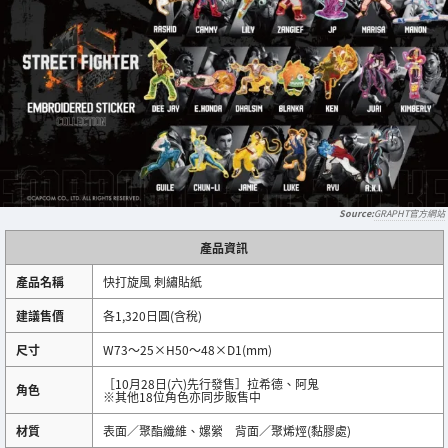
GRAPHT官方網站
產品資訊
產品名稱
快打旋風 刺繡貼紙
建議售價
各1,320日圓(含稅)
尺寸
W73～25×H50～48×D1(mm)
［10月28日(六)先行發售］拉希德、阿鬼
角色
※其他18位角色亦同步販售中
材質
表面／聚酯纖維、嫘縈 背面／聚烯烴(黏膠處)