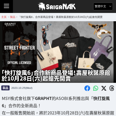
繁體中文
主頁
製品
「快打旋風6」合作新商品登場！壽屋秋葉原館於10月28日(六)起搶先開賣
>
>
「快打旋風6」合作新商品登場！壽屋秋葉原館
於10月28日(六)起搶先開賣
製品
2023.10.25(Wed)
MSY株式會社旗下
GRAPHT
的ASOBI系列推出與「
快打旋風
6
」合作的全新商品！
在一般販售開始前，將於2023年10月28日(六)在壽屋秋葉原館