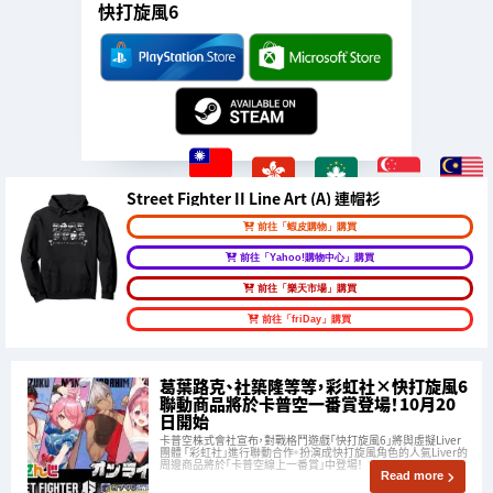
快打旋風6
Street Fighter II Line Art (A) 連帽衫
前往「蝦皮購物」購買
前往「Yahoo!購物中心」購買
前往「樂天市場」購買
前往「friDay」購買
葛葉路克、社築隆等等，彩虹社×快打旋風6
聯動商品將於卡普空一番賞登場！10月20
日開始
卡普空株式會社宣布，對戰格鬥遊戲「快打旋風6」將與虛擬Liver
團體 「彩虹社」進行聯動合作。扮演成快打旋風角色的人氣Liver的
周邊商品將於「卡普空線上一番賞」中登場！
Read more