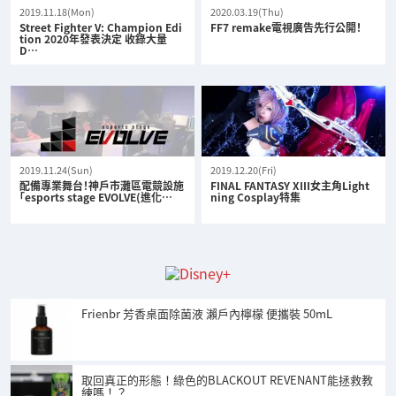
2019.11.18(Mon)
2020.03.19(Thu)
Street Fighter V: Champion Edi
FF7 remake電視廣告先行公開！
tion 2020年發表決定 收錄大量
D…
2019.11.24(Sun)
2019.12.20(Fri)
配備專業舞台！神戶市灘區電競設施
FINAL FANTASY XIII女主角Light
「esports stage EVOLVE(進化…
ning Cosplay特集
Frienbr 芳香桌面除菌液 瀨戶內檸檬 便攜裝 50mL
取回真正的形態！綠色的BLACKOUT REVENANT能拯救教
練嗎！？