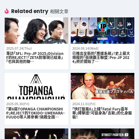
Related entry
相關文章
2025.07.24(Thu)
2024.08.14(Wed)
專訪「SFL: Pro-JP 2025」Division
已推出全新的「應援系統」！史上最大
F的REJECT！「ZETA對策現已結束」
規模的「街頭霸王聯盟：Pro-JP 202
「也與其他的聯…
4」終於開始了…
2025.05.30(Fri)
2024.11.01(Fri)
「第6屆TOPANGA CHAMPIONSHI
「快打旋風6」上綫「Fatal Fury嘉年
P」REJECT的TOKIDO、UMEHARA、
華」搏擊證！可變身為「吉斯」的化身服
FUUDO等人將參賽！挑戰全國…
裝！