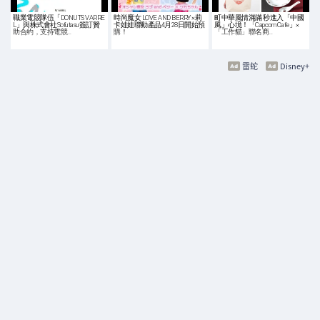
職業電競隊伍「DONUTS VARRE
時尚魔女 LOVE AND BERRY ×莉
町中華風情滿滿 秒進入「中國
L」與株式會社Sofutasu簽訂贊
卡娃娃聯動產品4月28日開始預
風」心境！「Capcom Cafe」×
助合約，支持電競…
購！
「工作貓」聯名商…
雷蛇
Disney+