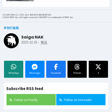
©CAPCOM CO., LTD. ALL RIGHTS RESERVED.
©2023 MSY Inc. All rights reserved. GRAPHT is a trademark of MSY Inc.
快打旋風
Saiga NAK
-
2023.10.25
製品
WhatsApp
Messenger
Facebook
Threads
X
Subscribe RSS feed
Follow on Feedly
Follow on Inoreader