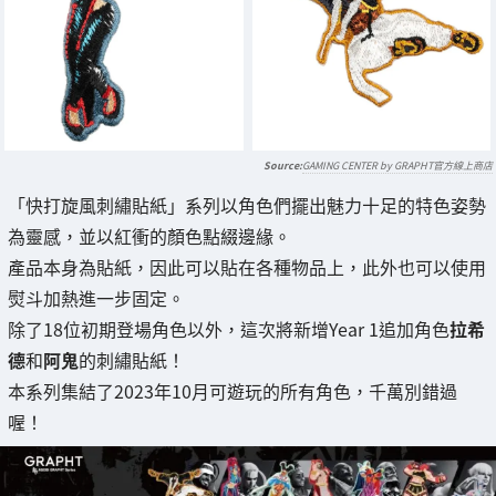
GAMING CENTER by GRAPHT官方線上商店
「快打旋風刺繡貼紙」系列以角色們擺出魅力十足的特色姿勢
為靈感，並以紅衝的顏色點綴邊緣。
產品本身為貼紙，因此可以貼在各種物品上，此外也可以使用
熨斗加熱進一步固定。
除了18位初期登場角色以外，這次將新增Year 1追加角色
拉希
德
和
阿鬼
的刺繡貼紙！
本系列集結了2023年10月可遊玩的所有角色，千萬別錯過
喔！