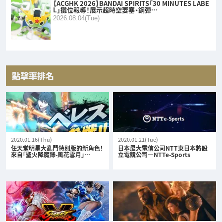
【ACGHK 2026】BANDAI SPIRITS「30 MINUTES LABE
L」攤位報導！展示超時空要塞、鋼彈…
2026.08.04(Tue)
點擊率排名
2020.01.16(Thu)
2020.01.21(Tue)
任天堂明星大亂鬥特別版的新角色！
日本最大電信公司NTT東日本將設
來自「聖火降魔錄-風花雪月」…
立電競公司—NTTe-Sports