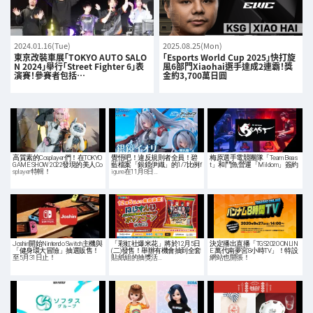
2024.01.16(Tue)
2025.08.25(Mon)
東京改裝車展「TOKYO AUTO SALO
「Esports World Cup 2025」快打旋
N 2024」舉行「Street Fighter 6」表
風6部門Xiaohai選手達成2連霸！獎
演賽！參賽者包括…
金約3,700萬日圓
高質素的Cosplayer們！在TOKYO
覺悟吧！違反規則者全員！碧
梅原選手電競團隊「Team Beas
GAME SHOW 2022發現的美人Co
藍檔案「銀鏡伊織」的1/7比例f
t」和鬥魚營運「Mildom」簽約
splayer特輯！
igure在11月8日…
Joshin開始Nintendo Switch主機與
「彩虹社爆米花」將於12月5日
決定播出直播「TGS2020 ONLIN
「健身環大冒險」抽選販售！
(二)發售！舉辦有機會抽到全套
E 萬代南夢宮8小時TV」！特設
至5月31日止！
貼紙組的抽獎活…
網站也開張！