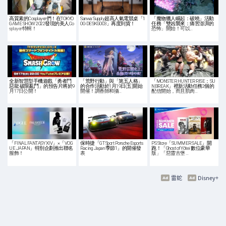
高質素的Cosplayer們！在TOKYO
Sanwa Supply超高人氣電競桌「1
「魔物獵人崛起：破曉」活動
GAME SHOW 2022發現的美人Co
00-DESKG003」再度到貨！
任務「雙凶襲來：痛苦澎湃的
splayer特輯！
恐怖」開始！可以…
全新智慧型手機遊戲「勇者鬥
「荒野行動」與「第五人格」
「MONSTER HUNTER RISE：SU
惡龍 破限亂鬥」的預告片將於9
的合作活動於1月19日(五)開始
NBREAK」裡新活動任務2個的
月17日公開！
開催！調香師和攝…
配信開始，而且肌肉…
「FINAL FANTASY XIV」×「VOG
保時捷「GT Sport Porsche Esports
PS Store「SUMMER SALE」開
UE JAPAN」特別企劃推出聯名
Racing Japan 季節1」的開催發
跑！「Ghost of Yōtei 數位豪華
服飾！
表
版」「惡靈古堡 …
雷蛇
Disney+