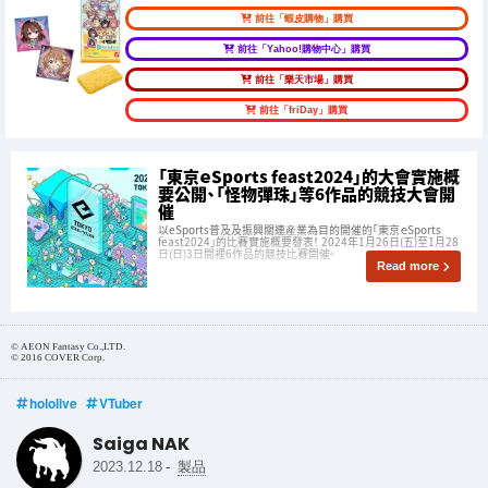
前往「蝦皮購物」購買
前往「Yahoo!購物中心」購買
前往「樂天市場」購買
前往「friDay」購買
「東京ｅSports feast2024」的大會實施概
要公開、「怪物彈珠」等6作品的競技大會開
催
以eSports普及及振興關連産業為目的開催的「東京ｅSports
feast2024」的比賽實施概要發表！ 2024年1月26日(五)至1月28
日(日)3日間裡6作品的競技比賽開催。
Read more
© AEON Fantasy Co.,LTD.
© 2016 COVER Corp.
hololive
VTuber
Saiga NAK
-
2023.12.18
製品