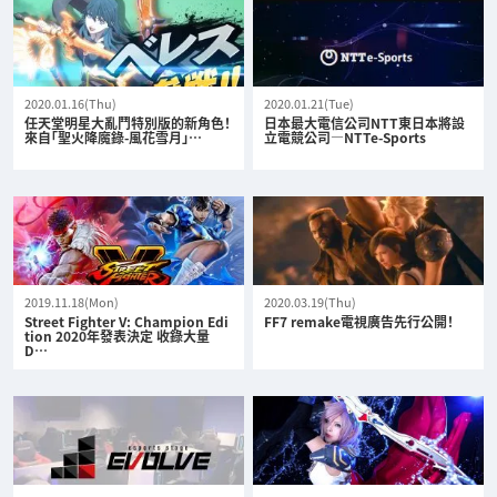
2020.01.16(Thu)
2020.01.21(Tue)
任天堂明星大亂鬥特別版的新角色！
日本最大電信公司NTT東日本將設
來自「聖火降魔錄-風花雪月」…
立電競公司—NTTe-Sports
2019.11.18(Mon)
2020.03.19(Thu)
Street Fighter V: Champion Edi
FF7 remake電視廣告先行公開！
tion 2020年發表決定 收錄大量
D…