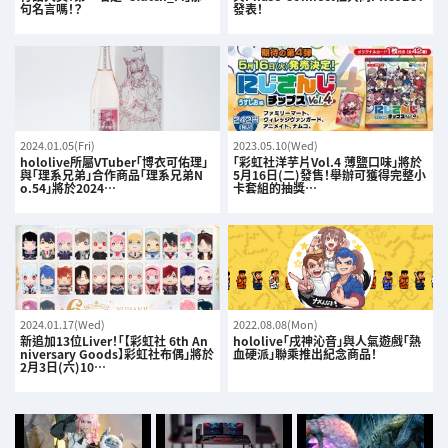
句名言嗎！？
發表！
2024.01.05(Fri)
2023.05.10(Wed)
hololive所屬VTuber「博衣可佑理」
「彩虹社洋芋片Vol.4 薄鹽口味」將於
與「理系兄弟」合作商品「理系兄弟N
5月16日(二)發售！舉辦可獲得完整小
o.54」將於2024…
卡套組的抽獎…
2024.01.17(Wed)
2022.08.08(Mon)
新追加13位Liver！「【彩虹社 6th An
hololive「戌神沁音」與人氣遊戲「熱
niversary Goods】彩虹社布偶」將於
血硬派」聯乘推出紀念商品！
2月3日(六)10…