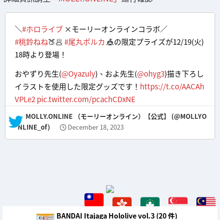
＼
#ホロライブ
×モーリーオンラインコラボ／
#桃鈴ねね
🍑🥟
#尾丸ポルカ
🎪の限定プライズが12/19(火)
18時より登場！
おやずり先生(
@Oyazuly
)、およ先生(
@ohyg3
)描き下ろし
イラストを使用した限定グッズです！
https://t.co/AACAh
VPLe2
pic.twitter.com/pcachCDxNE
— MOLLY.ONLINE （モーリーオンライン）【公式】 (@MOLLYO
NLINE_of)
December 18, 2023
BANDAI Itajaga Hololive vol.3 (20 件)