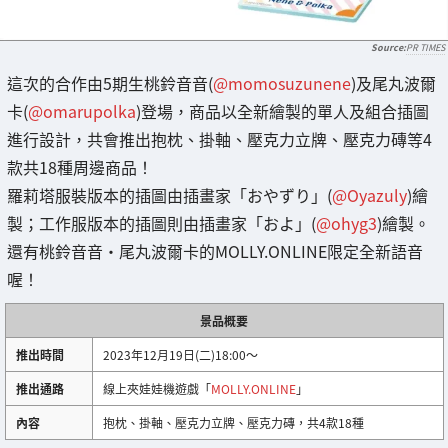
PR TIMES
這次的合作由5期生桃鈴音音(
@momosuzunene
)及尾丸波爾
卡(
@omarupolka
)登場，商品以全新繪製的單人及組合插圖
進行設計，共會推出抱枕、掛軸、壓克力立牌、壓克力磚等4
款共18種周邊商品！
羅莉塔服裝版本的插圖由插畫家「おやずり」(
@Oyazuly
)繪
製；工作服版本的插圖則由插畫家「およ」(
@ohyg3
)繪製。
還有桃鈴音音・尾丸波爾卡的MOLLY.ONLINE限定全新語音
喔！
景品概要
推出時間
2023年12月19日(二)18:00～
推出通路
線上夾娃娃機遊戲「
MOLLY.ONLINE
」
內容
抱枕、掛軸、壓克力立牌、壓克力磚，共4款18種