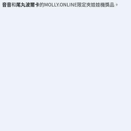
音音
和
尾丸波爾卡
的MOLLY.ONLINE限定夾娃娃機獎品。