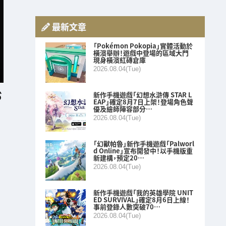
最新文章
「Pokémon Pokopia」實體活動於
橫濱舉辦！遊戲中登場的區域大門
現身橫濱紅磚倉庫
2026.08.04(Tue)
新作手機遊戲「幻想水滸傳 STAR L
EAP」確定8月7日上架！登場角色聲
優及繪師陣容部分…
2026.08.04(Tue)
「幻獸帕魯」新作手機遊戲「Palworl
d Online」宣布開發中！以手機版重
新建構，預定20…
2026.08.04(Tue)
新作手機遊戲「我的英雄學院 UNIT
ED SURVIVAL」確定8月6日上線！
事前登錄人數突破70…
2026.08.04(Tue)