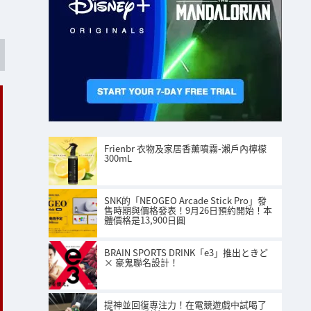
Frienbr 衣物及家居香薰噴霧-瀨戶內檸檬
300mL
SNK的「NEOGEO Arcade Stick Pro」發
售時期與價格發表！9月26日預約開始！本
體價格是13,900日圓
BRAIN SPORTS DRINK「e3」推出ときど
× 豪鬼聯名設計！
提神並回復專注力！在電競遊戲中試喝了