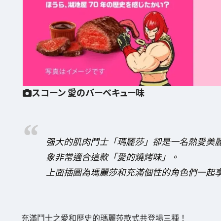
スコーン 愛のバーベキュー味
强大的肌肉鬥士「瑪麗莎」卻是一名熱愛美
象非常適合這款「愛的燒烤味」。
上面插圖為瑪麗莎和充滿個性的角色們一起
充滿鬥士之愛和歷史的瑪麗莎款式共登場三種！