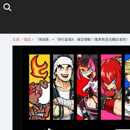
主頁
>
製品
>
「湖池屋」×「快打旋風6」確定聯動！隆果然是拉麵店老闆！