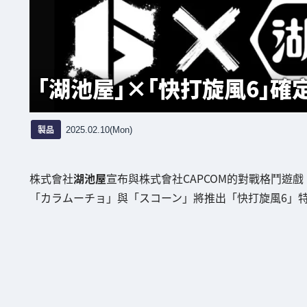
「湖池屋」×「快打旋風6」確
製品
2025.02.10(Mon)
株式會社
湖池屋
宣布與株式會社CAPCOM的對戰格鬥遊戲
「カラムーチョ」與「スコーン」將推出「快打旋風6」