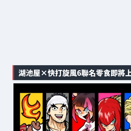
湖池屋×快打旋風6聯名零食即將