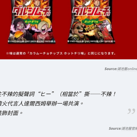
湖池屋onlin
住不辣的擬聲詞“ヒー”（相當於”撕——不辣！
噴火代言人達爾西姆舉辦一場共演。
裝飾封面。
湖池屋官