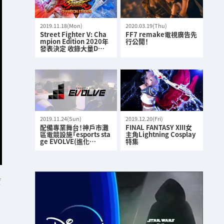
2019.11.18(Mon)
2020.03.19(Thu)
Street Fighter V: Cha
FF7 remake電視廣告先
mpion Edition 2020年
行公開！
發表決定 收錄大量D…
2019.11.24(Sun)
2019.12.20(Fri)
配備專業舞台！神戶市灘
FINAL FANTASY XIII女
區電競設施「esports sta
主角Lightning Cosplay
ge EVOLVE(進化…
特集
店