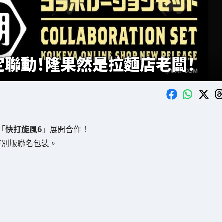
定聯動！隆果然是拉麵店老闆！
「
快打旋風6
」展開合作！
特別版聯名包裝。