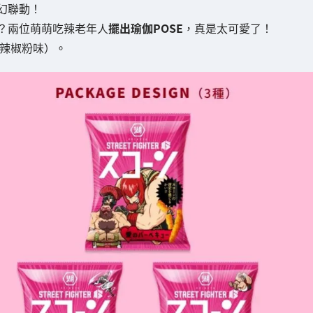
幻聯動！
？兩位萌萌吃辣老年人
擺出瑜伽POSE
，真是太可愛了！
（辣椒粉味）。