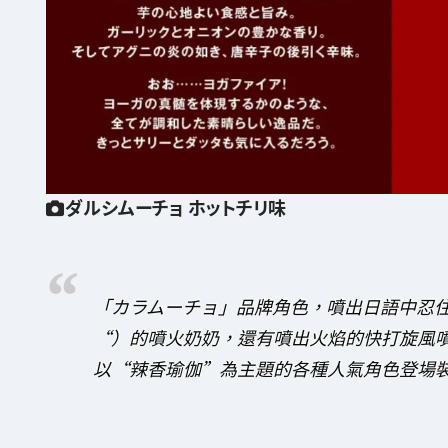
ダルシムーチョ ホットチリ味
「カラムーチョ」品牌角色，噴出日語中忍
“）的噴火奶奶，還有噴出火焰的快打旋風
以“辣香瑜伽”為主題的各種人氣角色登場