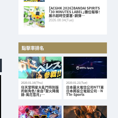
【ACGHK 2026】BANDAI SPIRITS
「30 MINUTES LABEL」攤位報導！
展示超時空要塞、鋼彈…
2026.08.04(Tue)
點擊率排名
2020.01.16(Thu)
2020.01.21(Tue)
任天堂明星大亂鬥特別版
日本最大電信公司NTT東
的新角色！來自「聖火降魔
日本將設立電競公司—N
錄-風花雪月」…
TTe-Sports