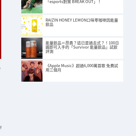
「esports對策 BREAK OUT」！
RAIZIN HONEY LEMON口味零咖啡因能量
飲品
能量飲品＝昂貴？這已是過去式？！100日
圓即可入手的「Survivor 能量飲品」試飲
評測
《Apple Music》超過6,000萬首歌 免費試
e
用三個月
網