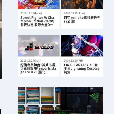
2019.11.18(Mon)
2020.03.19(Thu)
Street Fighter V: Cha
FF7 remake電視廣告先
mpion Edition 2020年
行公開！
發表決定 收錄大量D…
2019.11.24(Sun)
2019.12.20(Fri)
配備專業舞台！神戶市灘
FINAL FANTASY XIII女
區電競設施「esports sta
主角Lightning Cosplay
ge EVOLVE(進化…
特集