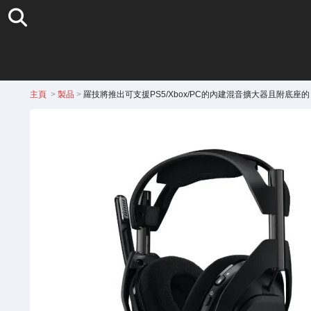
主頁
>
製品
>
羅技將推出可支援PS5/Xbox/PC的內建混音擴大器且附底座的「A