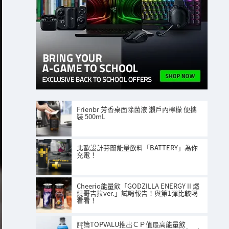
Frienbr 芳香桌面除菌液 瀨戶內檸檬 便攜
裝 500mL
北歐設計芬蘭能量飲料「BATTERY」為你
充電！
Cheerio能量飲「GODZILLA ENERGY II 燃
燒哥吉拉ver.」試喝報告！與第1彈比較喝
看看！
評論TOPVALU推出ＣＰ值最高能量飲