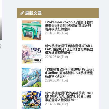
最新文章
「Pokémon Pokopia」實體活動於
橫濱舉辦！遊戲中登場的區域大門
現身橫濱紅磚倉庫
2026.08.04(Tue)
新作手機遊戲「幻想水滸傳 STAR L
EAP」確定8月7日上架！登場角色聲
優及繪師陣容部分…
2026.08.04(Tue)
「幻獸帕魯」新作手機遊戲「Palworl
d Online」宣布開發中！以手機版重
新建構，預定20…
2026.08.04(Tue)
新作手機遊戲「我的英雄學院 UNIT
ED SURVIVAL」確定8月6日上線！
事前登錄人數突破70…
2026.08.04(Tue)