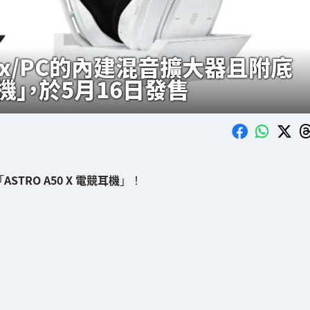
ox/PC的內建混音擴大器且附底
耳機」，於5月16日發售
「
ASTRO A50 X 電競耳機
」！