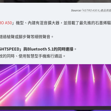
「ASTRO A50 X」產品頁
RO A50
」機型、內建有混音擴大器，並搭載了最先進的石墨烯驅
錯過槍聲或腳步聲等細微聲音。
GHTSPEED」與Bluetooth 5.1的同時連接
。
效的同時、使用智慧型手機進行通話。