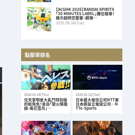
【ACGHK 2026】BANDAI SPIRITS
「30 MINUTES LABEL」攤位報導！
展示超時空要塞、鋼彈…
2026.08.04(Tue)
點擊率排名
2020.01.16(Thu)
2020.01.21(Tue)
任天堂明星大亂鬥特別版
日本最大電信公司NTT東
的新角色！來自「聖火降魔
日本將設立電競公司—N
錄-風花雪月」…
TTe-Sports