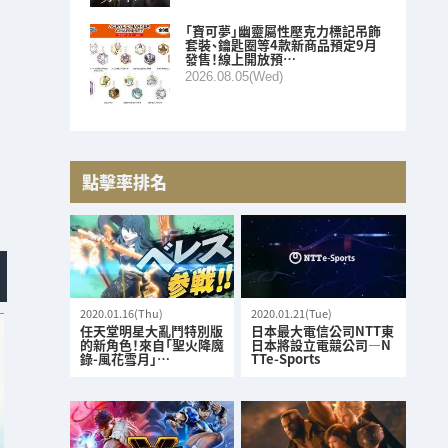
「寶可夢」幽靈屬性壓克力標記吊飾
套裝、鑰匙圈等4款新商品預定9月
發售！線上開放預…
2026.08.05(Wed)
點擊率排名
2020.01.16(Thu)
2020.01.21(Tue)
任天堂明星大亂鬥特別版
日本最大電信公司NTT東
的新角色！來自「聖火降魔
日本將設立電競公司—N
錄-風花雪月」…
TTe-Sports