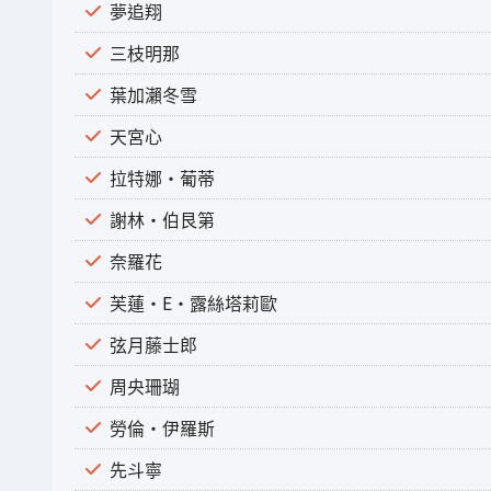
夢追翔
三枝明那
葉加瀨冬雪
天宮心
拉特娜・葡蒂
謝林・伯艮第
奈羅花
芙蓮・E・露絲塔莉歐
弦月藤士郎
周央珊瑚
勞倫・伊羅斯
先斗寧