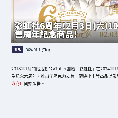
彩虹社6周年！2月3日(六)
售周年紀念商品！
製品
2024.01.11(Thu)
2018年1月開始活動的VTuber團體「
彩虹社
」在2024年
為紀念六周年，推出了壓克力立牌、隨機小卡等商品以及受注
方商店
開始販售。