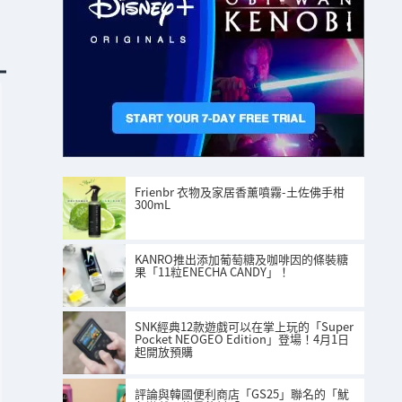
Frienbr 衣物及家居香薰噴霧-土佐佛手柑
300mL
KANRO推出添加葡萄糖及咖啡因的條裝糖
果「11粒ENECHA CANDY」！
SNK經典12款遊戲可以在掌上玩的「Super
Pocket NEOGEO Edition」登場！4月1日
起開放預購
評論與韓國便利商店「GS25」聯名的「魷