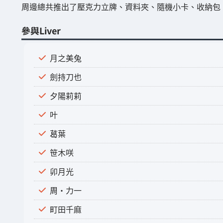
周邊總共推出了壓克力立牌、資料夾、隨機小卡、收納包
參與Liver
月之美兔
劍持刀也
夕陽莉莉
叶
葛葉
笹木咲
卯月光
周・力一
町田千麻