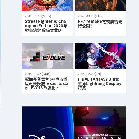
2019.11.18(Mon)
2020.03.19(Thu)
Street Fighter V: Cha
FF7 remake電視廣告先
mpion Edition 2020年
行公開！
發表決定 收錄大量D…
2019.11.24(Sun)
2019.12.20(Fri)
配備專業舞台！神戶市灘
FINAL FANTASY XIII女
區電競設施「esports sta
主角Lightning Cosplay
ge EVOLVE(進化…
特集
S