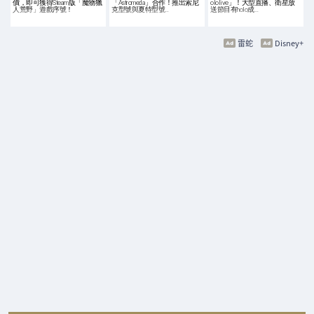
價，即可獲得Steam版「魔物獵
「Astromeda」合作！推出索尼
ololive」！大型直播、衛星放
人荒野」遊戲序號！
克型號與夏特型號…
送節目有holo成…
雷蛇
Disney+