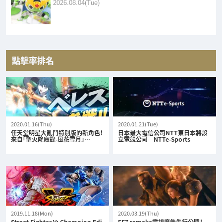
2026.08.04(Tue)
點擊率排名
2020.01.16(Thu)
2020.01.21(Tue)
任天堂明星大亂鬥特別版的新角色！
日本最大電信公司NTT東日本將設
來自「聖火降魔錄-風花雪月」…
立電競公司—NTTe-Sports
2019.11.18(Mon)
2020.03.19(Thu)
Street Fighter V: Champion Edi
FF7 remake電視廣告先行公開！