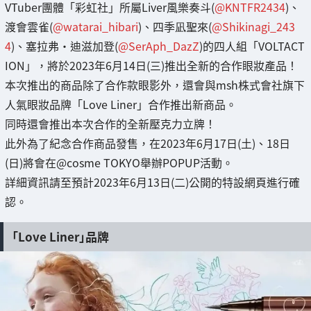
VTuber團體「彩虹社」所屬Liver風樂奏斗(
@KNTFR2434
)、
渡會雲雀(
@watarai_hibari
)、四季凪聖來(
@Shikinagi_243
4
)、塞拉弗・迪滋加登(
@SerAph_DazZ
)的四人組「VOLTACT
ION」，將於2023年6月14日(三)推出全新的合作眼妝產品！
本次推出的商品除了合作款眼影外，還會與msh株式會社旗下
人氣眼妝品牌「Love Liner」合作推出新商品。
同時還會推出本次合作的全新壓克力立牌！
此外為了紀念合作商品發售，在2023年6月17日(土)、18日
(日)將會在@cosme TOKYO舉辦POPUP活動。
詳細資訊請至預計2023年6月13日(二)公開的特設網頁進行確
認。
「Love Liner」品牌