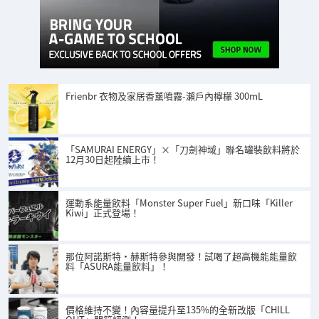
Frienbr 衣物及家居香薰噴霧-瀨戶內檸檬 300mL
「SAMURAI ENERGY」×「刀劍神域」聯名罐裝飲料將於
12月30日起陸續上市！
運動系能量飲料「Monster Super Fuel」新口味「Killer
Kiwi」正式登場！
那位阿諾斯特·赫斯特參與開發！試喝了超高機能能量飲
料「ASURA能量飲料」！
價格維持不變！內容量提升至135%的全新改版「CHILL