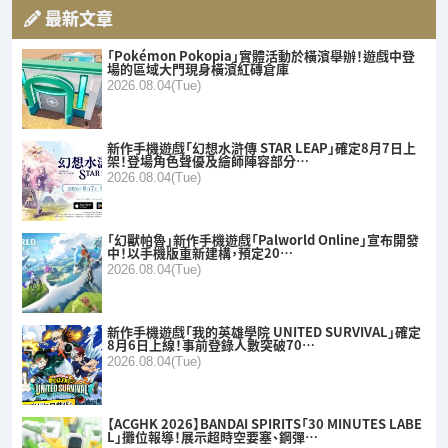
最新文章
「Pokémon Pokopia」實體活動於橫濱舉辦！遊戲中登
場的區域大門現身橫濱紅磚倉庫
2026.08.04(Tue)
新作手機遊戲「幻想水滸傳 STAR LEAP」確定8月7日上
架！登場角色聲優及繪師陣容部分…
2026.08.04(Tue)
「幻獸帕魯」新作手機遊戲「Palworld Online」宣布開發
中！以手機版重新建構，預定20…
2026.08.04(Tue)
新作手機遊戲「我的英雄學院 UNITED SURVIVAL」確定
8月6日上線！事前登錄人數突破70…
2026.08.04(Tue)
【ACGHK 2026】BANDAI SPIRITS「30 MINUTES LABE
L」攤位報導！展示超時空要塞、鋼彈…