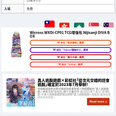
入場
免費
Wicross WXDi-CP01 TCG增強包 Nijisanji DIVA B
OX
前往「蝦皮購物」購買
前往「Yahoo!購物中心」購買
前往「樂天市場」購買
前往「friDay」購買
真人逃脫遊戲×彩虹社「從次元交錯的班會
逃脫」確定於2023年7月舉辦！
透過解謎讓參加者彷彿成為故事登場人物般體驗的「真人逃脫遊
戲」，將首次與「彩虹社」旗下主播合作。自 2023 年 7 月 27 日（四）
起，於真人逃脫遊戲原宿店舉辦「真人逃脫遊戲×彩虹社 從次元交
錯的班會逃脫」。
Read more