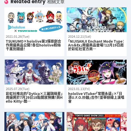
Related entry
相關文章
2021.01.26(Tue)
2024.12.21(Sat)
TSUKUMO×hololive第3彈原創合
「NIJISANJI Enchant Mode Type：
作周邊商品公開！各位hololive粉絲
Ars＆Ex」周邊商品登場！12月19日起
千萬別錯過！
於彩虹社官方商…
2025.07.29(Tue)
2023.01.13(Fri)
彩虹社推出的「Dytica×三麗鷗萌星」
hololive VTuber「常闇永遠」×「日
周邊將於7月29日18點開放預購！與H
清U.F.O.炒麵」合作！並舉辦線上演唱
ello Kitty、酷…
會