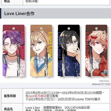
贈品
貼紙(4種)
Love Liner合作
PR TIMES
2023年6月14日(三)12:00～2023年6月30日(五)23:59期間，
販售時期
在
msh官方網站
受注販售
※2023年6月17日(土)、18日(日)於＠cosme TOKYO展示
Love Liner 液體眼線筆R4 VOLCATION設計款
商品名
顏色：黑色／深棕色／奶棕色／玫瑰棕