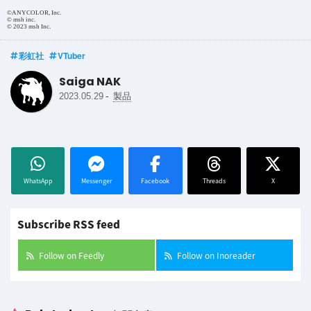
©ANYCOLOR, Inc.
© msh inc.
© 2023 msh Inc.
彩虹社
VTuber
Saiga NAK
-
2023.05.29
製品
WhatsApp
Messenger
Facebook
Threads
X
Subscribe RSS feed
Follow on Feedly
Follow on Inoreader