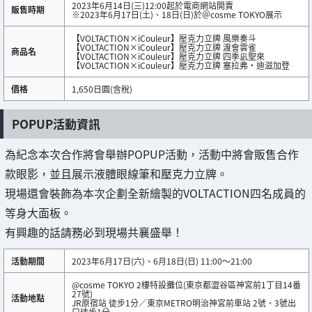
2023年6月14日(三)12:00起於電商網站開賣
販售時期
※2023年6月17日(土)、18日(日)於＠cosme TOKYO展示
【VOLTACTION×iCouleur】壓克力立牌 風樂奏斗
【VOLTACTION×iCouleur】壓克力立牌 渡會雲雀
商品名
【VOLTACTION×iCouleur】壓克力立牌 四季凪聖來
【VOLTACTION×iCouleur】壓克力立牌 塞拉弗・迪滋加登
價格
1,650日圓(含稅)
POPUP活動資訊
為紀念本次合作將會舉辦POPUP活動，活動中將會販售合作
款眼影，並且展示液體眼線筆和壓克力立牌。
現場還會裝飾為本次企劃全新繪製的VOLTACTION四名成員的
等身大面板。
有興趣的話請務必到現場共襄盛舉！
活動期間
2023年6月17日(六)、6月18日(日) 11:00～21:00
@cosme TOKYO 2樓特設攤位(東京都澀谷區神宮前1丁目14番
27號)
活動地點
JR原宿站 徒步1分／東京METRO明治神宮前車站 2號、3號出
口徒步1分