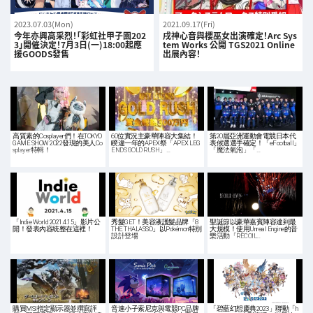
2023.07.03(Mon)
2021.09.17(Fri)
今年亦興高采烈！「彩虹社甲子園202
戌神心音與櫻巫女出演確定！Arc Sys
3」開催決定！7月3日(一)18:00起應
tem Works 公開 TGS2021 Online
援GOODS發售
出展內容！
高質素的Cosplayer們！在TOKYO
60位實況主豪華陣容大集結！
第20屆亞洲運動會電競日本代
GAME SHOW 2022發現的美人Co
睽違一年的APEX祭「APEX LEG
表候選選手確定！「eFootball」
splayer特輯！
ENDS GOLD RUSH」…
「魔法氣泡」「…
「Indie World 2021.4.15」影片公
秀髮GET！美容液護髮品牌「8
聖誕節以豪華嘉賓陣容達到最
開！發表內容統整在這裡！
THE THALASSO」以Pokémon特別
大規模！使用Unreal Engine的音
設計登場
樂活動「RECOIL…
購買MSI指定顯示器並撰寫評
音速小子索尼克與電競PC品牌
「碧藍幻想慶典2023」聯動「h