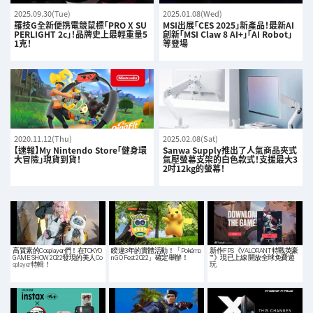
2025.09.30(Tue)
2025.01.08(Wed)
羅技G全新便携電競鼠標「PRO X SU
MSI出展「CES 2025」新產品！最新AI
PERLIGHT 2c」！品牌史上最輕重量5
創新「MSI Claw 8 AI+」「AI Robot」
1克！
等登場
2020.11.12(Thu)
2025.02.08(Sat)
【速報】My Nintendo Store「健身環
Sanwa Supply推出了人氣商品夾式
大冒險」現貨到貨！
氣壓螢幕支架的白色款式！支援最大3
2吋12kg的螢幕！
高質素的Cosplayer們！在TOKYO
睽違3年的實體活動！「Pokémo
新作FPS《VALORANT 特戰英豪
GAME SHOW 2022發現的美人Co
n GO Fest 2022」確定舉辦！
™》現已上線 開放全球免費遊
splayer特輯！
玩