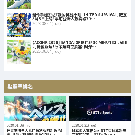
新作手機遊戲「我的英雄學院 UNITED SURVIVAL」確定
8月6日上線！事前登錄人數突破70…
2026.08.04(Tue)
【ACGHK 2026】BANDAI SPIRITS「30 MINUTES LABE
L」攤位報導！展示超時空要塞、鋼彈…
2026.08.04(Tue)
點擊率排名
2020.01.16(Thu)
2020.01.21(Tue)
任天堂明星大亂鬥特別版的新角色！
日本最大電信公司NTT東日本將設
來自「聖火降魔錄-風花雪月」…
立電競公司—NTTe-Sports