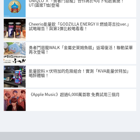
UNIQLO ×「勇者鬥惡龍」合作將於4月下旬起實施！
UT(圖案T恤)登場
Cheerio能量飲「GODZILLA ENERGY II 燃燒哥吉拉ver.」
試喝報告！與第1彈比較喝看看！
勇者鬥惡龍WALK「金屬史萊姆魚糕」返場復活！聯動菜單
再次登場！
能量飲料×伏特加的危險組合！實測「KiVA能量伏特加」
喝醉體驗！
《Apple Music》超過6,000萬首歌 免費試用三個月