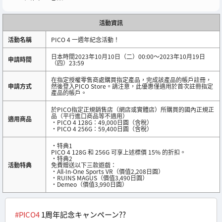
活動資訊
活動名稱
PICO 4 一週年紀念活動！
日本時間2023年10月10日（二）00:00～2023年10月19日
申請時間
（四）23:59
在指定授權零售商處購買指定產品，完成該產品的帳戶註冊，
申請方式
然後登入PICO Store。請注意，此優惠僅適用於首次註冊指定
產品的帳戶。
於PICO指定正規銷售店（網店或實體店）所購買的國內正規正
品（平行進口商品等不適用）
適用商品
・PICO 4 128G：49,000日圓（含稅）
・PICO 4 256G：59,400日圓（含稅）
・特典1
PICO 4 128G 和 256G 可享上述標價 15% 的折扣。
・特典2
活動特典
免費贈送以下三款遊戲：
・All-In-One Sports VR（價值2,208日圓）
・RUINS MAGUS（價值3,490日圓）
・Demeo（價值3,990日圓）
#PICO4
1周年記念キャンペーン??