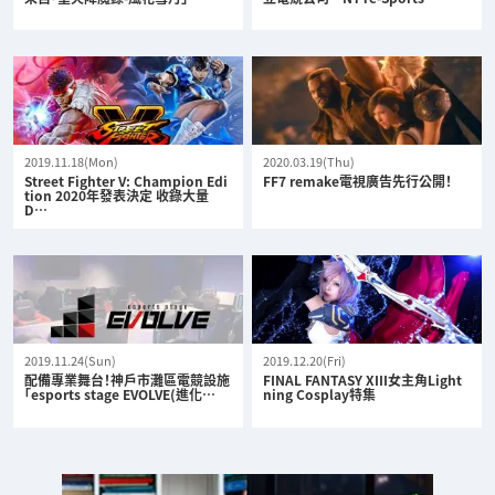
2019.11.18(Mon)
2020.03.19(Thu)
Street Fighter V: Champion Edi
FF7 remake電視廣告先行公開！
tion 2020年發表決定 收錄大量
D…
2019.11.24(Sun)
2019.12.20(Fri)
配備專業舞台！神戶市灘區電競設施
FINAL FANTASY XIII女主角Light
「esports stage EVOLVE(進化…
ning Cosplay特集