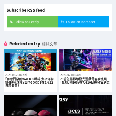
Subscribe RSS feed
Follow on Feedly
Follow on Inoreader
Related entry
相關文章
2023.05.22(Mon)
2023.07.01(Sat)
「勇者鬥惡龍WALK×職棒 太平洋聯
不管怎樣都想發光遊戲電容麥克風
盟6隊棒球隊」合作GOODS在5月22
「NJSJME6S」在7月10日裡發售決定
日起發售！