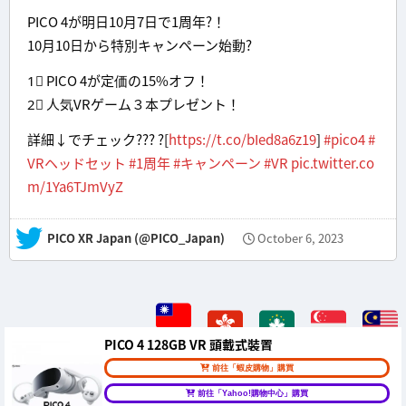
PICO 4が明日10月7日で1周年?！
10月10日から特別キャンペーン始動?
1⃣ PICO 4が定価の15%オフ！
2⃣ 人気VRゲーム３本プレゼント！
詳細↓でチェック??? ?[
https://t.co/bIed8a6z19
]
#pico4
#
VRヘッドセット
#1周年
#キャンペーン
#VR
pic.twitter.co
m/1Ya6TJmVyZ
— PICO XR Japan (@PICO_Japan)
October 6, 2023
PICO 4 128GB VR 頭戴式裝置
前往「蝦皮購物」購買
前往「Yahoo!購物中心」購買