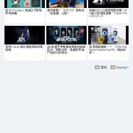
富士Film instax x 鬼滅之刃即影
教官參戰！《KOF XV》新角色
搭載RGB LED讓房間更炫麗！M
即有相機
「哈迪蘭」公開！
SI最小型電競桌機「Trident X Plu
s 9SD-831JP…
原神 x Razer 推出電競滑鼠和電
由4名選手爭奪最強寶座的巔峰
真‧電競能量飲！？「ZONe Play
競椅
對決「闇影詩章：凌越世界 格
Station 5 edition Ver.PS5」喝給你
鬥遊戲玩家最強…
看！
雷蛇
Disney+