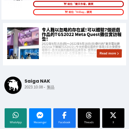
前往「樂天市場」購買
前往「friDay」購買
令人難以忽略的存在感！可以體驗7個遊戲
作品的TGS2022 Meta Quest攤位實訪報
告！
2022年9月15日(四)～2022年9月18日(日)舉行的「東京電玩節
2022(以下簡稱TGS2022)」今次的電玩展終於事隔3年在實體會
場舉行，首次出展的廠商和品牌眾多，實際前往後感覺遊戲業界的
規模實在愈來愈大呢。在眾多攤位中，「Meta Quest」的攤位以色
Read more
彩繽紛的霓虹燈箱作為設計，在會場中特別搶眼。小編們為大
Saiga NAK
-
2023.10.08
製品
WhatsApp
Messenger
Facebook
Threads
X