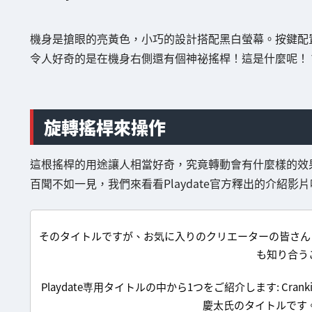
機身是搶眼的亮黃色，小巧的設計搭配黑白螢幕。按鍵配
令人好奇的是在機身右側還有個神祕搖桿！這是什麼呢！
旋轉搖桿來操作
這根搖桿的用途讓人相當好奇，究竟轉動會有什麼樣的效
百聞不如一見，我們來看看Playdate官方釋出的介紹影
そのタイトルですが、お気に入りのクリエーターの皆さん @Kei
も知り合う
Playdate専用タイトルの中から1つをご紹介します: Crankin’
慶太氏のタイトルです