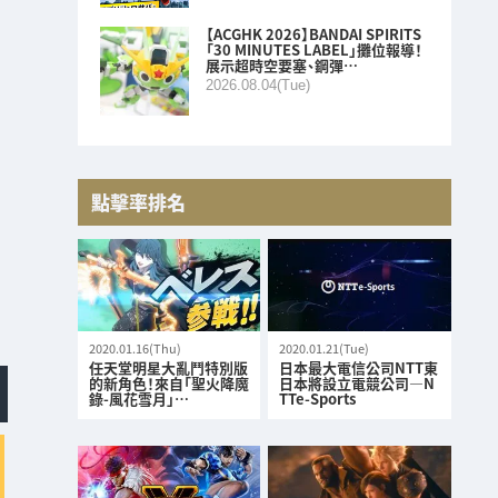
【ACGHK 2026】BANDAI SPIRITS
「30 MINUTES LABEL」攤位報導！
展示超時空要塞、鋼彈…
2026.08.04(Tue)
點擊率排名
2020.01.16(Thu)
2020.01.21(Tue)
任天堂明星大亂鬥特別版
日本最大電信公司NTT東
的新角色！來自「聖火降魔
日本將設立電競公司—N
錄-風花雪月」…
TTe-Sports