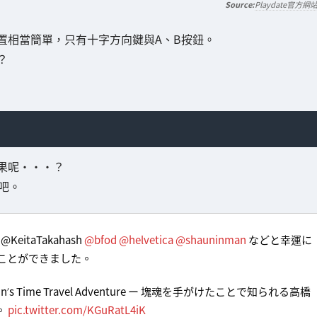
Playdate官方網
置相當簡單，只有十字方向鍵與A、B按鈕。
？
果呢・・・？
片吧。
taTakahash
@bfod
@helvetica
@shauninman
などと幸運に
ことができました。
s Time Travel Adventure ー 塊魂を手がけたことで知られる高橋
。
pic.twitter.com/KGuRatL4iK