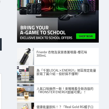
站
Frienbr 衣物及家居香薰噴霧-櫻花味
300mL
為「千葉LOCAL×ENERGY」地區限定能量
飲寫了篇介紹，但好搞不懂啊!
人氣口味煥然一新！來喝喝看全新改版的
「MONSTER ENERGY超級可樂」！
健康能量飲料！？「Real Gold RG橘子口