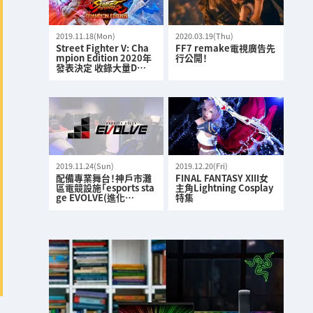
2019.11.18(Mon)
2020.03.19(Thu)
Street Fighter V: Cha
FF7 remake電視廣告先
mpion Edition 2020年
行公開！
發表決定 收錄大量D…
2019.11.24(Sun)
2019.12.20(Fri)
配備專業舞台！神戶市灘
FINAL FANTASY XIII女
區電競設施「esports sta
主角Lightning Cosplay
ge EVOLVE(進化…
特集