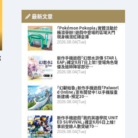
最新文章
「Pokémon Pokopia」實體活動於
橫濱舉辦！遊戲中登場的區域大門
現身橫濱紅磚倉庫
2026.08.04(Tue)
新作手機遊戲「幻想水滸傳 STAR L
EAP」確定8月7日上架！登場角色聲
優及繪師陣容部分…
2026.08.04(Tue)
「幻獸帕魯」新作手機遊戲「Palworl
d Online」宣布開發中！以手機版重
新建構，預定20…
2026.08.04(Tue)
新作手機遊戲「我的英雄學院 UNIT
ED SURVIVAL」確定8月6日上線！
事前登錄人數突破70…
2026.08.04(Tue)