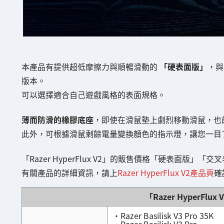
本產品有提供超低摩擦力與順暢滑動的
「硬表面版」
，與
版本。
可以選擇適合自己遊戲風格的表面規格。
薄而防滑的橡膠底座
，即使在滑鼠墊上劇烈移動滑鼠，也
此外，可根據滑鼠剩餘電量變換顏色的指示燈，讓您一目
「Razer HyperFlux V2」的販售價格「硬表面版」「
有關產品的詳細資訊，請上
Razer HyperFlux V2產品頁
確
「Razer HyperF
・Razer Basilisk V3 Pro 35K