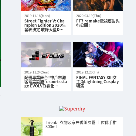
2019.11.18(Mon)
2020.03.19(Thu)
Street Fighter V: Cha
FF7 remake電視廣告先
mpion Edition 2020年
行公開！
發表決定 收錄大量D…
2019.11.24(Sun)
2019.12.20(Fri)
配備專業舞台！神戶市灘
FINAL FANTASY XIII女
區電競設施「esports sta
主角Lightning Cosplay
ge EVOLVE(進化…
特集
S
Frienbr 衣物及家居香薰噴霧-土佐佛手柑
300mL