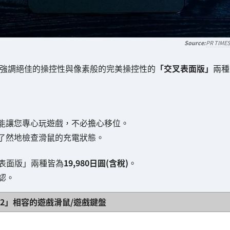
PR TIME
強調絕佳的操控性與像素般的完美操控性的
「交叉表面版」
兩種
能讓您專心玩遊戲，不必擔心移位。
了然地檢查滑鼠的充電狀態。
交叉表面版」兩種皆為
19,980日圓(含稅)
。
認。
lux V2」相容的遊戲滑鼠/遊戲鍵盤