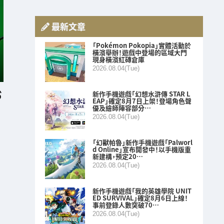
最新文章
「Pokémon Pokopia」實體活動於
橫濱舉辦！遊戲中登場的區域大門
現身橫濱紅磚倉庫
2026.08.04(Tue)
新作手機遊戲「幻想水滸傳 STAR L
EAP」確定8月7日上架！登場角色聲
優及繪師陣容部分…
2026.08.04(Tue)
「幻獸帕魯」新作手機遊戲「Palworl
d Online」宣布開發中！以手機版重
新建構，預定20…
2026.08.04(Tue)
新作手機遊戲「我的英雄學院 UNIT
ED SURVIVAL」確定8月6日上線！
事前登錄人數突破70…
2026.08.04(Tue)