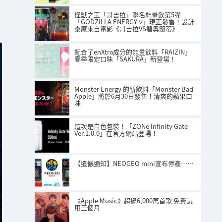
怪獸之王「哥吉拉」聯名能量飲第5彈
「GODZILLA ENERGY Ⅴ」現正發售！設計
靈感來自電影《哥吉拉VS碧奧蘭蒂》
配合了enXtra成分的能量飲料「RAIZIN」
春季限定口味「SAKURA」新登場！
Monster Energy 的新飲料「Monster Bad
Apple」將於6月30日發售！清爽的蘋果口
味
這次是白色包裝！「ZONe Infinity Gate
Ver.1.0.0」在官方網站登場！
【遺憾通知】NEOGEO mini宣布停產……
《Apple Music》超過6,000萬首歌 免費試
用三個月