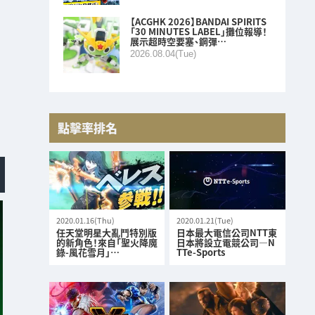
【ACGHK 2026】BANDAI SPIRITS
「30 MINUTES LABEL」攤位報導！
展示超時空要塞、鋼彈…
2026.08.04(Tue)
點擊率排名
2020.01.16(Thu)
2020.01.21(Tue)
任天堂明星大亂鬥特別版
日本最大電信公司NTT東
的新角色！來自「聖火降魔
日本將設立電競公司—N
錄-風花雪月」…
TTe-Sports