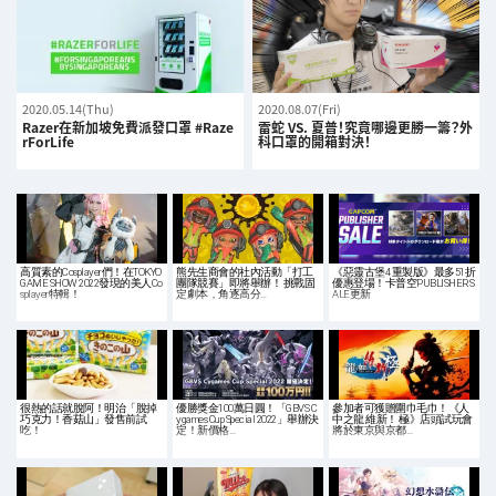
2020.05.14(Thu)
2020.08.07(Fri)
Razer在新加坡免費派發口罩 #Raze
雷蛇 VS. 夏普！究竟哪邊更勝一籌？外
rForLife
科口罩的開箱對決！
高質素的Cosplayer們！在TOKYO
熊先生商會的社內活動「打工
《惡靈古堡4 重製版》最多51折
GAME SHOW 2022發現的美人Co
團隊競賽」即將舉辦！ 挑戰固
優惠登場！卡普空PUBLISHER S
splayer特輯！
定劇本，角逐高分…
ALE更新
很熱的話就脫阿！明治「脫掉
優勝獎金100萬日圓！「GBVS C
參加者可獲贈圍巾毛巾！《人
巧克力！香菇山」發售前試
ygames Cup Special 2022」舉辦決
中之龍 維新！ 極》店頭試玩會
吃！
定！新價格…
將於東京與京都…