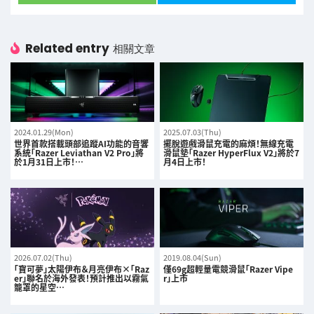
Related entry
相關文章
2024.01.29(Mon)
2025.07.03(Thu)
世界首款搭載頭部追蹤AI功能的音響
擺脫遊戲滑鼠充電的麻煩！無線充電
系統「Razer Leviathan V2 Pro」將
滑鼠墊「Razer HyperFlux V2」將於7
於1月31日上市！…
月4日上市！
2026.07.02(Thu)
2019.08.04(Sun)
「寶可夢」太陽伊布＆月亮伊布×「Raz
僅69g超輕量電競滑鼠「Razer Vipe
er」聯名於海外發表！預計推出以霧氣
r」上市
籠罩的星空…