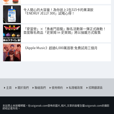
令人開心的大容量！為你送上1包315卡的果凍飲
「ENERGY JELLY 300」試喝心得！
「麥當勞」×「勇者鬥惡龍」聯名活動第一彈正式啟動！
首度聯名商品「史萊姆 in 史萊姆」將以抽籤方式販售
《Apple Music》超過6,000萬首歌 免費試用三個月
主頁
關於我們
聯絡我們
使用條約
私隱權政策
招聘翻譯員
本站禁止未授權𨍭載。在saiganak.com發佈的圖片,相片,文章的版權全屬saiganak.com的攝影
師和記者所有。