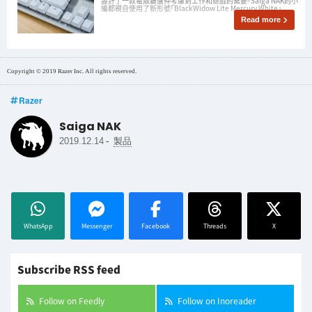
設計了一款電競鍵盤仲考慮到工作和遊戲的需要。Saiga NAK的小
編都親自使用了新形號「BlackWidow Lite Mercury White」
Read more
Copyright © 2019 Razer Inc. All rights reserved.
Razer
Saiga NAK
-
2019.12.14
製品
WhatsApp
Messenger
Facebook
Threads
X
Subscribe RSS feed
Follow on Feedly
Follow on Inoreader