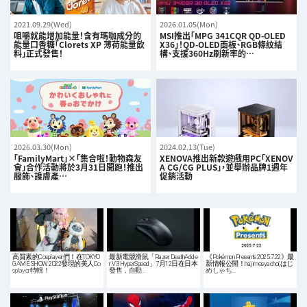
2021.09.29(Wed)
2026.01.05(Mon)
咀嚼就能增加能量！含有瑪咖成分的
MSI推出「MPG 341CQR QD-OLED
能量口香糖「Clorets XP 薄荷能量飲
X36」！QD-OLED面板、RGB條紋結
料」正式發售！
構、支援360Hz刷新率的…
2026.03.30(Mon)
2024.02.13(Tue)
「FamilyMart」×「集合啦！動物森友
XENOVA推出新款遊戲用PC「XENOV
會」合作活動將於3月31日開跑！推出
A CG/CG PLUS」，並舉辦品牌1週年
服飾、護膚產…
促銷活動
高質素的Cosplayer們！在TOKYO
最新電競滑鼠「Razer DeathAdde
《Pokémon Presents 2025.7.22》最
GAME SHOW 2022發現的美人Co
r V3 HyperSpeed」7月12日在日本
新情報公開！hajimesyacho(はじ
splayer特輯！
發售，自動…
めしゃち…