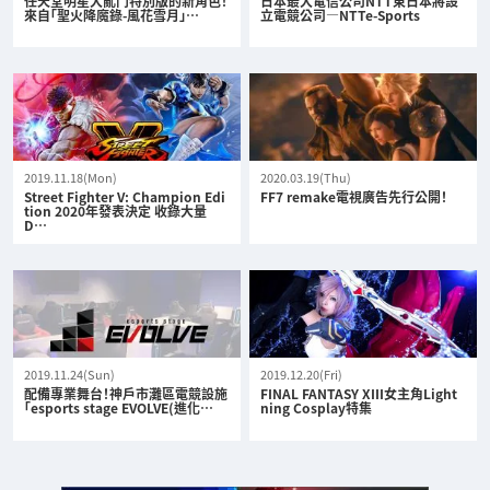
任天堂明星大亂鬥特別版的新角色！
日本最大電信公司NTT東日本將設
來自「聖火降魔錄-風花雪月」…
立電競公司—NTTe-Sports
2019.11.18(Mon)
2020.03.19(Thu)
Street Fighter V: Champion Edi
FF7 remake電視廣告先行公開！
tion 2020年發表決定 收錄大量
D…
2019.11.24(Sun)
2019.12.20(Fri)
配備專業舞台！神戶市灘區電競設施
FINAL FANTASY XIII女主角Light
「esports stage EVOLVE(進化…
ning Cosplay特集