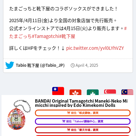
たまごっちと靴下屋のコラボソックスができました！
2025年/4月11日(金)より全国の対象店舗で先行販売。
公式オンラインストアでは4月15日(火)より販売します。
#
たまごっち
#Tamagotchi
#靴下屋
詳しくはHPをチェック！↓
pic.twitter.com/yvl0LYhVZY
— Tabio 靴下屋 (@Tabio_JP)
April 4, 2025
BANDAI Original Tamagotchi Maneki-Neko Mi
micchi inspired by Edo Kimekomi Dolls
前往「蝦皮購物」購買
前往「Yahoo!購物中心」購買
前往「樂天市場」購買