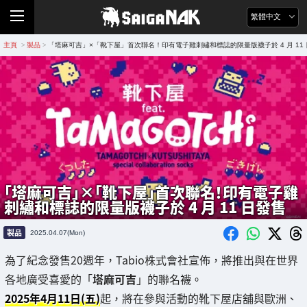
繁體中文
主頁
製品
「塔麻可吉」×「靴下屋」首次聯名！印有電子雞刺繡和標誌的限量版襪子於 4 月 11
>
>
「塔麻可吉」×「靴下屋」首次聯名！印有電子雞
刺繡和標誌的限量版襪子於 4 月 11 日發售
製品
2025.04.07(Mon)
為了紀念發售20週年，Tabio株式會社宣佈，將推出與在世界
各地廣受喜愛的「
塔麻可吉
」的聯名襪。
2025年4月11日(五)
起，將在參與活動的靴下屋店舖與歐洲、