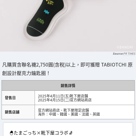
PR TIMES
凡購買含聯名襪2,750圓(含稅)以上，即可獲贈 TABIOTCHI 原
創設計壓克力鑰匙圈！
銷售詳情
2025年4月11日(五)靴下屋店舖
發售日
2025年4月15日(二)官方網站商店
官方網站商店、靴下屋限定店舖
銷售店舖
海外：中國、韓國、美國、法國、英國
🐣たまごっち×靴下屋コラボ🧦