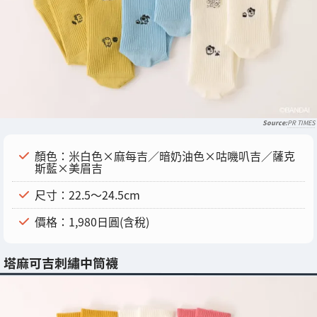
PR TIMES
顏色：米白色×麻每吉／暗奶油色×咕嘰叭吉／薩克
斯藍×美眉吉
尺寸：22.5～24.5cm
價格：1,980日圓(含稅)
塔麻可吉刺繡中筒襪