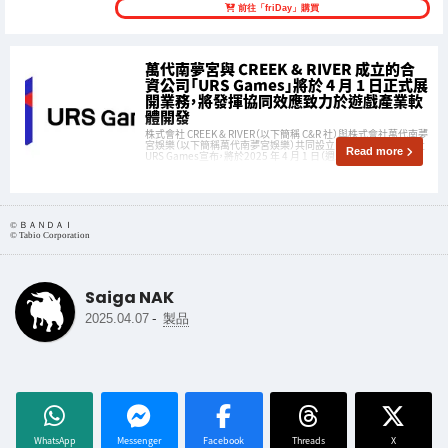
前往「friDay」購買
萬代南夢宮與 CREEK & RIVER 成立的合
資公司「URS Games」將於 4 月 1 日正式展
開業務，將發揮協同效應致力於遊戲產業軟
體開發
株式會社 CREEK & RIVER（以下簡稱 C&R 社）與株式會社萬代南夢
宮娛樂（以下簡稱萬代南夢宮娛樂）共同設立的合資公司株式會社
Read more
URS Games宣布，將於2025 年 4 月 1 日（週二）正式啟動業務。
︎︎©︎ ＢＡＮＤＡＩ
© Tabio Corporation
Saiga NAK
-
2025.04.07
製品
WhatsApp
Messenger
Facebook
Threads
X