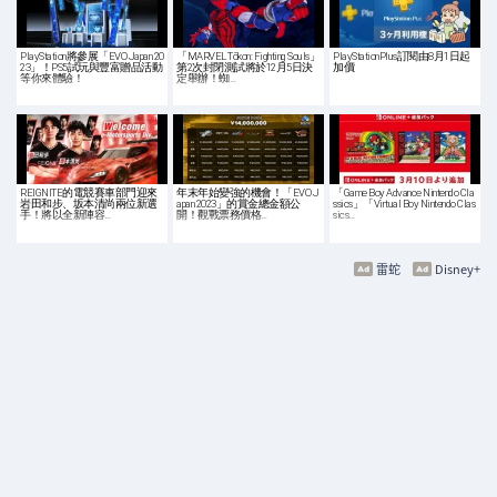
PlayStation將參展「EVO Japan 20
「MARVEL Tōkon: Fighting Souls」
PlayStationPlus訂閱由8月1日起
23」！PS5試玩與豐富贈品活動
第2次封閉測試將於12月5日決
加價
等你來體驗！
定舉辦！蜘…
REIGNITE的電競賽車部門迎來
年末年始變強的機會！「EVO J
「Game Boy Advance Nintendo Cla
岩田和步、坂本清尚兩位新選
apan 2023」的賞金總金額公
ssics」「Virtual Boy Nintendo Clas
手！將以全新陣容…
開！觀戰票務價格…
sics…
雷蛇
Disney+