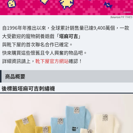
PR TIMES
自1996年年推出以來，全球累計銷售量已達9,400萬個，一款
大受歡迎的寵物飼養遊戲「
塔麻可吉
」
與靴下屋的首次聯名合作已確定。
快來購買這些懷舊且令人興奮的物品吧。
詳細資訊請上，
靴下屋官方網站
確認！
商品概要
後標籤塔麻可吉刺繡襪