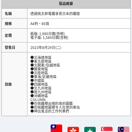
製品概要
名稱
透過桃太郎電鐵享受日本的鐵道
規格
A4判・80頁
紙版: 1,980日圓(含税)
定價
電子版: 1,584日圓(含税)
發售日
2023年8月29日(二)
●北海道地區
●東北部地區
●北關東/信越地區
●關東地區
●北陸地區
●東海/近畿地區
●中國區
目錄
●四國地區
●北九州地區
●南九州地區
●沖繩地區
COLUMN
●在桃鐵裡出現的島的圖鑑
●在桃鐵地圖裡令人在意的車站
●神出鬼沒的工作列車們