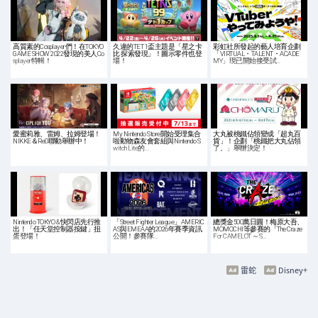
高質素的Cosplayer們！在TOKYO
久違的TET 1盃主題是「星之卡
彩虹社所發起的藝人培育企劃
GAME SHOW 2022發現的美人Co
比 探索發現」！圖示零件也登
「VIRTUAL・TALENT・ACADE
splayer特輯！
場！
MY」現已開始接受試…
愛蜜莉雅、雷姆、拉姆登場！
My Nintendo Store開始受理集合
大丸被桃鐵佔領變成「超丸百
NIKKE＆Re0聯動舉辦中！
啦動物森友會套組與Nintendo S
貨」！企劃「桃鐵把大丸佔領
witch Lite的…
了。」舉辦決定！
Nintendo TOKYO & 快閃店先行推
「Street Fighter League」AMERIC
總獎金500萬日圓！梅原大吾、
出！「任天堂控制器按鍵」扭
AS與EMEAA的2026年賽季資訊
MOMOCHI等參賽的「The Craze
蛋登場！
公開！參賽隊…
For CAMELOT ～S…
雷蛇
Disney+