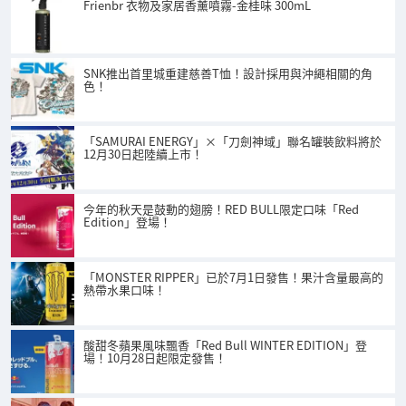
Frienbr 衣物及家居香薰噴霧-金桂味 300mL
SNK推出首里城重建慈善T恤！設計採用與沖繩相關的角
色！
「SAMURAI ENERGY」×「刀劍神域」聯名罐裝飲料將於
12月30日起陸續上市！
今年的秋天是鼓動的翅膀！RED BULL限定口味「Red
Edition」登場！
「MONSTER RIPPER」已於7月1日發售！果汁含量最高的
熱帶水果口味！
酸甜冬蘋果風味飄香「Red Bull WINTER EDITION」登
場！10月28日起限定發售！