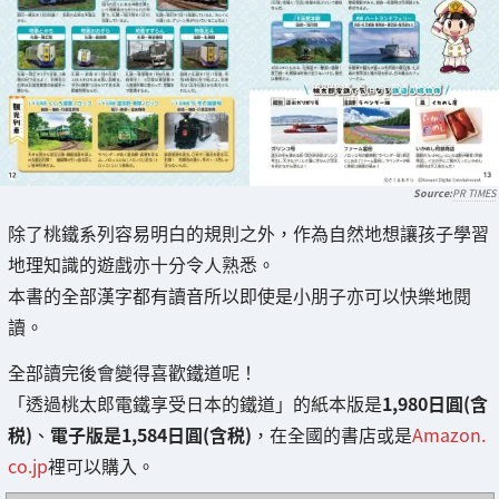
PR TIMES
除了桃鐵系列容易明白的規則之外，作為自然地想讓孩子學習
地理知識的遊戲亦十分令人熟悉。
本書的全部漢字都有讀音所以即使是小朋子亦可以快樂地閱
讀。
全部讀完後會變得喜歡鐵道呢！
「透過桃太郎電鐵享受日本的鐵道」的紙本版是
1,980日圓(含
税)
、
電子版是1,584日圓(含税)
，在全國的書店或是
Amazon.
co.jp
裡可以購入。