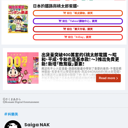
日本的鐵路與桃太郎電鐵。
前往「蝦皮購物」購買
前往「Yahoo!購物中心」購買
前往「樂天市場」購買
前往「friDay」購買
出貨量突破400萬套的《桃太郎電鐵 ～昭
和、平成、令和也是基本款！～》推出免費更
新！新增「教育版」要素！
應該有不少人從漫畫、遊戲和動畫中學到了重要的東西，不僅是精
神層面，有更多可以學習的東西，而其中KONAMI的《桃太郎電鐵》
系列應該可以算是箇中翹楚了吧。有不少的玩家在遊玩的過程中
不知不覺記得了日本各地的都道府縣的地理位置和特產，而從
Read more
2023年1月開始KONAMI更是推出了《桃太郎電鐵 教育版Lite～日
本真有趣！～》。
Ⓒさくまあきら
ⒸKonami Digital Entertainment
科樂美
Saiga NAK