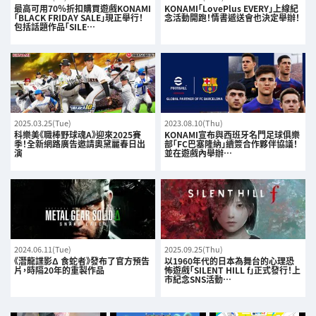
最高可用70％折扣購買遊戲KONAMI
KONAMI「LovePlus EVERY」上線紀
「BLACK FRIDAY SALE」現正舉行！
念活動開跑！情書遞送會也決定舉辦！
包括話題作品「SILE…
2025.03.25(Tue)
2023.08.10(Thu)
科樂美《職棒野球魂A》迎來2025賽
KONAMI宣布與西班牙名門足球俱樂
季！全新網路廣告邀請奧黛麗春日出
部「FC巴塞隆納」續簽合作夥伴協議！
演
並在遊戲內舉辦…
2024.06.11(Tue)
2025.09.25(Thu)
《潛龍諜影Δ 食蛇者》發布了官方預告
以1960年代的日本為舞台的心理恐
片，時隔20年的重製作品
怖遊戲「SILENT HILL f」正式發行！上
市紀念SNS活動…