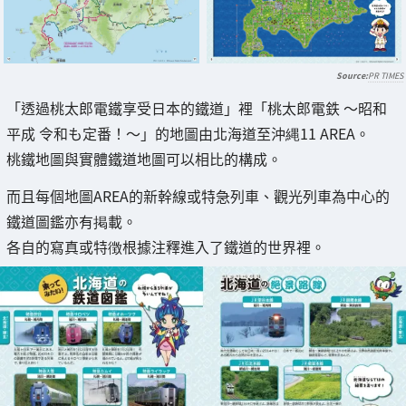
PR TIMES
「透過桃太郎電鐵享受日本的鐵道」裡「桃太郎電鉄 ～昭和
平成 令和も定番！～」的地圖由北海道至沖縄11 AREA。
桃鐵地圖與實體鐵道地圖可以相比的構成。
而且每個地圖AREA的新幹線或特急列車、觀光列車為中心的
鐵道圖鑑亦有掲載。
各自的寫真或特徴根據注釋進入了鐵道的世界裡。