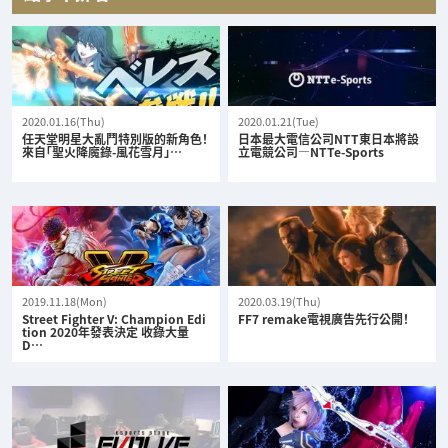
2020.01.16(Thu)
2020.01.21(Tue)
任天堂明星大亂鬥特別版的新角色！
日本最大電信公司NTT東日本將設
來自「聖火降魔錄-風花雪月」…
立電競公司—NTTe-Sports
2019.11.18(Mon)
2020.03.19(Thu)
Street Fighter V: Champion Edi
FF7 remake電視廣告先行公開！
tion 2020年發表決定 收錄大量
D…