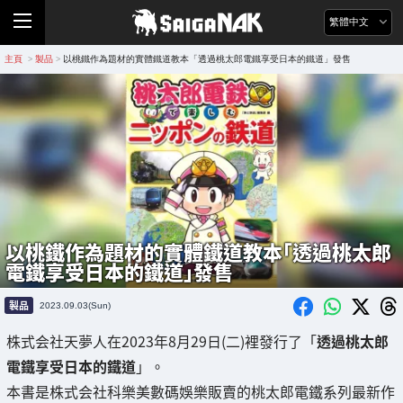
繁體中文
主頁
製品
以桃鐵作為題材的實體鐵道教本「透過桃太郎電鐵享受日本的鐵道」發售
>
>
以桃鐵作為題材的實體鐵道教本「透過桃太郎
電鐵享受日本的鐵道」發售
製品
2023.09.03(Sun)
株式会社天夢人在2023年8月29日(二)裡發行了「
透過桃太郎
電鐵享受日本的鐵道
」。
本書是株式会社科樂美數碼娛樂販賣的桃太郎電鐵系列最新作