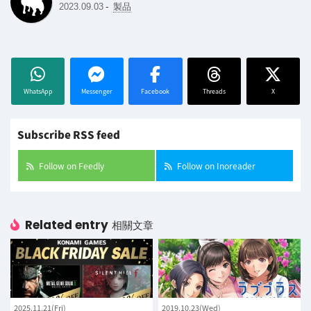
-
2023.09.03
製品
WhatsApp
Messenger
Facebook
Threads
X
Subscribe RSS feed
Follow on Feedly
Follow on Inoreader
Related entry
相關文章
2025.11.21(Fri)
2019.10.23(Wed)