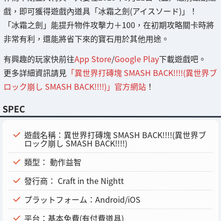
戲，即可獲得遊戲內道具「冰霜之劍(アイスソード)」！
「冰霜之劍」能提升物件攻擊力＋100，在初期攻略關卡時將
非常有利，還能將省下來的寶石用於其他用途。
有興趣的玩家快前往
App Store
/
Google Play
下載遊戲吧。
更多詳細資訊請見
「異世界打磚塊 SMASH BACK!!!!(異世界ブ
ロック崩し SMASH BACK!!!!)」官方網站
！
SPEC
遊戲名稱：異世界打磚塊 SMASH BACK!!!!(異世界ブ
ロック崩し SMASH BACK!!!!)
類型： 動作益智
發行商： Craft in the Nightt
プラットフォーム：Android/iOS
平台：基本免費(有付費道具)