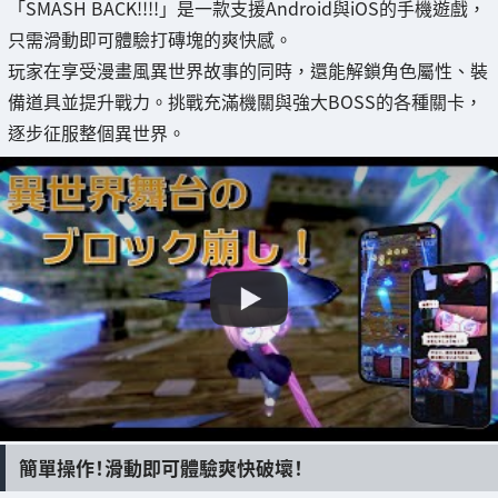
「SMASH BACK!!!!」是一款支援Android與iOS的手機遊戲，
只需滑動即可體驗打磚塊的爽快感。
玩家在享受漫畫風異世界故事的同時，還能解鎖角色屬性、裝
備道具並提升戰力。挑戰充滿機關與強大BOSS的各種關卡，
逐步征服整個異世界。
簡單操作！滑動即可體驗爽快破壞！