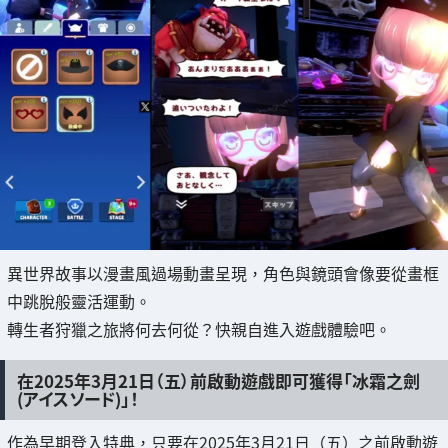
異世界故事以漫畫風過場動畫呈現，角色與鏡頭會像要從畫框
中跳脫般靈活運動。
轉生者狩獵之旅將何去何從？快親自進入遊戲體驗吧。
在2025年3月21日（五）前啟動遊戲即可獲得「冰霜之劍
(アイスソード)」！
作為早期登入特典，只要在2025年3月21日（五）之前啟動遊