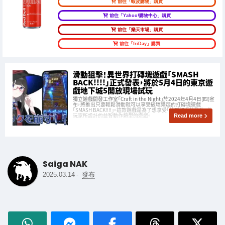
前往「蝦皮購物」購買
前往「Yahoo!購物中心」購買
前往「樂天市場」購買
前往「friDay」購買
滑動狙擊！異世界打磚塊遊戲「SMASH
BACK!!!!」正式發表，將於5月4日的東京遊
戲地下城5開放現場試玩
獨立遊戲開發工作室「Craft in the Night」於2024年4月4日(四)宣
布，將推出只要輕鬆滑動就可以享受破壞樂趣的打磚塊遊戲
「SMASH BACK!!!!」。這款遊戲是為了想享受「恰到好處的動作」的
玩家所設計的益智動作類型的遊戲。
Read more
Saiga NAK
-
2025.03.14
發布