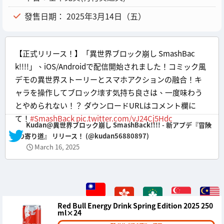
發售日期： 2025年3月14日（五）
【正式リリース！】「異世界ブロック崩し SmashBac
k!!!!」、iOS/Androidで配信開始されました！コミック風
デモの異世界ストーリーとスマホアクションの融合！キ
ャラを操作してブロック壊す気持ち良さは、一度味わう
とやめられない！？ ダウンロードURLはコメント欄に
て！
#SmashBack
pic.twitter.com/vJ24Cj5Hdc
— Kudan@異世界ブロック崩し SmashBack!!!! - 新アプデ『冒険
の寄り道』 リリース！ (@kudan56880897)
March 16, 2025
Red Bull Energy Drink Spring Edition 2025 250
ml×24