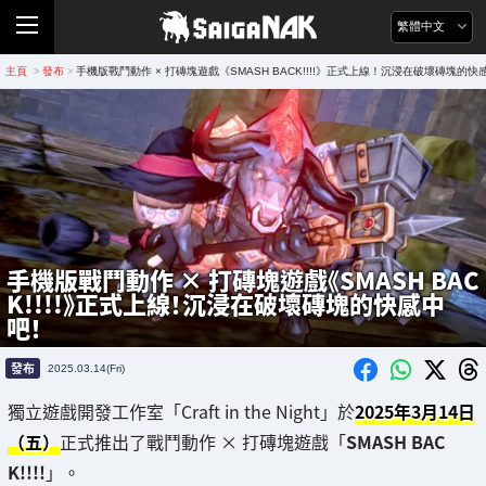
繁體中文
主頁
發布
手機版戰鬥動作 × 打磚塊遊戲《SMASH BACK!!!!》正式上線！沉浸在破壞磚塊的快
>
>
手機版戰鬥動作 × 打磚塊遊戲《SMASH BAC
K!!!!》正式上線！沉浸在破壞磚塊的快感中
吧！
發布
2025.03.14(Fri)
獨立遊戲開發工作室「Craft in the Night」於
2025年3月14日
（五）
正式推出了戰鬥動作 × 打磚塊遊戲「
SMASH BAC
K!!!!
」。