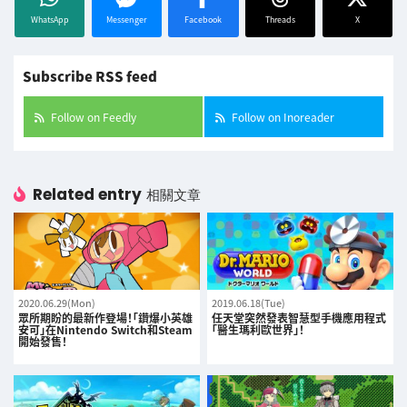
WhatsApp
Messenger
Facebook
Threads
X
Subscribe RSS feed
Follow on Feedly
Follow on Inoreader
Related entry
相關文章
2020.06.29(Mon)
2019.06.18(Tue)
眾所期盼的最新作登場！「鑽爆小英雄
任天堂突然發表智慧型手機應用程式
安可」在Nintendo Switch和Steam
「醫生瑪利歐世界」！
開始發售！