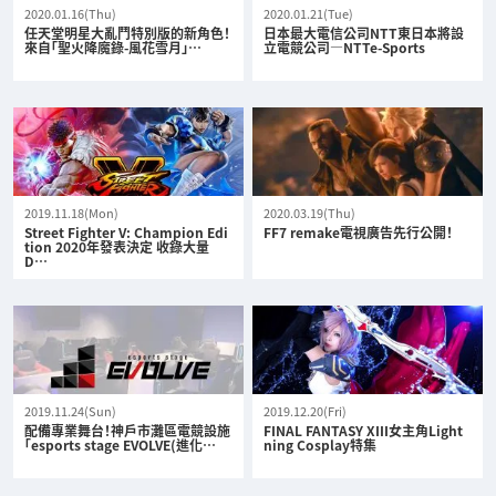
2020.01.16(Thu)
2020.01.21(Tue)
任天堂明星大亂鬥特別版的新角色！
日本最大電信公司NTT東日本將設
來自「聖火降魔錄-風花雪月」…
立電競公司—NTTe-Sports
2019.11.18(Mon)
2020.03.19(Thu)
Street Fighter V: Champion Edi
FF7 remake電視廣告先行公開！
tion 2020年發表決定 收錄大量
D…
2019.11.24(Sun)
2019.12.20(Fri)
配備專業舞台！神戶市灘區電競設施
FINAL FANTASY XIII女主角Light
「esports stage EVOLVE(進化…
ning Cosplay特集