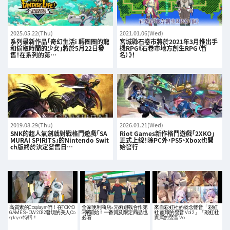
2025.05.22(Thu)
2021.01.06(Wed)
系列最新作品「奇幻生活i 轉圈圈的龍
宮城縣石卷市將於2021年3月推出手
和偷取時間的少女」將於5月22日發
機RPG《石卷市地方創生RPG（暫
售！在系列的第…
名）》！
2019.08.29(Thu)
2026.01.21(Wed)
SNK的超人氣劍戟對戰格鬥遊戲「SA
Riot Games新作格鬥遊戲「2XKO」
MURAI SPIRITS」的Nintendo Swit
正式上線！除PC外，PS5、Xbox也開
ch版終於決定發售日…
始發行
高質素的Cosplayer們！在TOKYO
全家便利商店×咒術迴戰合作第
來自彩虹社的概念聲音「彩虹
GAME SHOW 2022發現的美人Co
3彈開始！一番賞及限定商品也
社 寵壞的聲音 Vol.2」「彩虹社
splayer特輯！
必看
責罵的聲音 Vo…