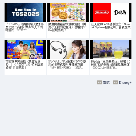
「TGS2024」現場到場人數創下
動畫與書籍都大受歡迎的《川
任天堂和DeNA發表設立「Ninte
歷史第二高的27萬4739人！同
尻小玉的懶散生活》登場於 SE
ndo Systems有限公司」合資企業
時宣布「TGS2025…
GA 的鯛魚燒！
狩野英孝將挑戰《惡靈古堡
SANWA SUPPLY推出可2WAY使
終於由「王者基多拉」登場！C
4》！《卡普空TV!!》特別版將
用的骨導式雙向耳機麥克風
HEERIO的哥吉拉能量飲第三彈
於3月21日播出！
「MM-BTSH72BK」！通話…
《GODZILLA ENERG…
雷蛇
Disney+