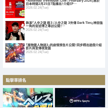
「Nintendo Treehouse: Live | February 2026」將於
日本時間2月25日7點播出！介紹《P…
2026.02.24(Tue)
飾演「人中之龍 極３ /人中之龍 ３外傳 Dark Ties」神田強
一角的宮迫博之專訪公開！…
2026.02.24(Tue)
「魔物獵人物語3」的劇情預告片公開！同步釋出遊戲介紹
影片與宣傳視覺圖
2026.02.24(Tue)
點擊率排名