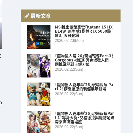
最新文章
MSI推出電競筆電「Katana 15 HX
B14W」新型號！搭載RTX 5050將
於3月6日登場
2026.02.23(Mon)
「魔物獵人祭'26」現場報導Part.3！
Gorgeous、徳田D與會場獵人們一
同挑戰歷戰王鎖刃龍
2026.02.22(Sun)
「魔物獵人嘉年華'26」現場報導 Pa
rt.2！精緻還原的裝備展示登場
2026.02.22(Sun)
a
「魔物獵人嘉年華'26」現場報導Par
t.1！等身大努・艾格德拉與魔物足跡
帶來滿滿臨場感
2026.02.22(Sun)