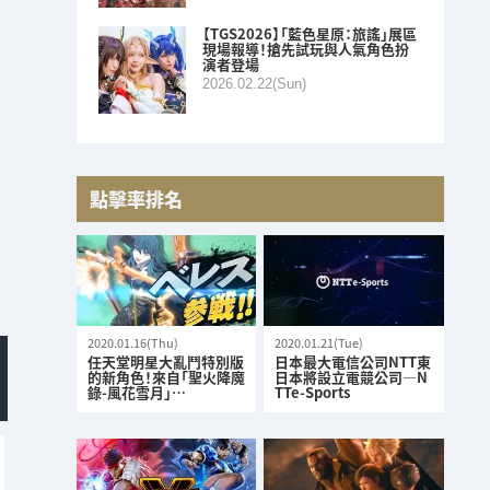
【TGS2026】「藍色星原：旅謠」展區
現場報導！搶先試玩與人氣角色扮
演者登場
2026.02.22(Sun)
點擊率排名
2020.01.16(Thu)
2020.01.21(Tue)
任天堂明星大亂鬥特別版
日本最大電信公司NTT東
的新角色！來自「聖火降魔
日本將設立電競公司—N
錄-風花雪月」…
TTe-Sports