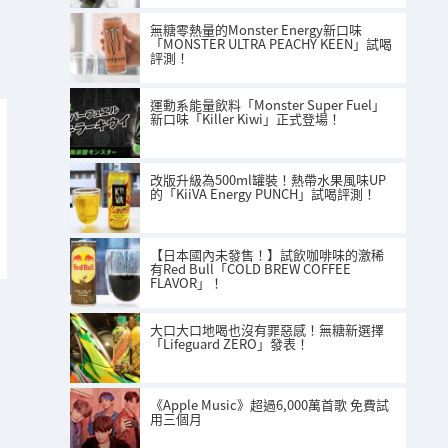
無糖零熱量的Monster Energy新口味
「MONSTER ULTRA PEACHY KEEN」試喝
評測！
運動系能量飲料「Monster Super Fuel」
新口味「Killer Kiwi」正式登場！
改版升級為500ml罐裝！熱帶水果風味UP
的「KiiVA Energy PUNCH」試喝評測！
【日本國內未發售！】試飲咖啡味的激稀
有Red Bull「COLD BREW COFFEE
FLAVOR」！
大口大口地喝也沒有罪惡感！無糖新選擇
「Lifeguard ZERO」發表！
《Apple Music》超過6,000萬首歌 免費試
用三個月