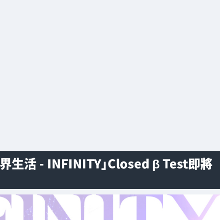
 INFINITY」Closed β Test即將