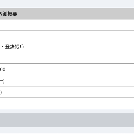
內測概要
載、登錄帳戶
00
一)
)