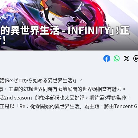
世界生活 - INFINITY」！正
者！
活
(Re:ゼロから始める異世界生活)」。
事，王道的幻想世界同時有著壞展開的世界觀相當有魅力。
活2nd season」的後半部份也太受好評，期待第3季的製作！
」正是以「Re：從零開始的異世界生活」為主題，將由Tencent G