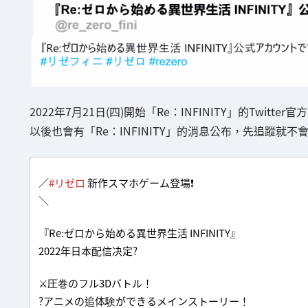
2022年7月21日(四)開始「Re：INFINITY」的Twitter官
以後也會有「Re：INFINITY」的消息公布，先追蹤就
／
#リゼロ
新作スマホゲーム登場❗
＼
『Re:ゼロから始める異世界生活 INFINITY』
2022年日本配信决定?
⚔圧巻のフル3Dバトル！
?アニメの追体験ができるメインストーリー！