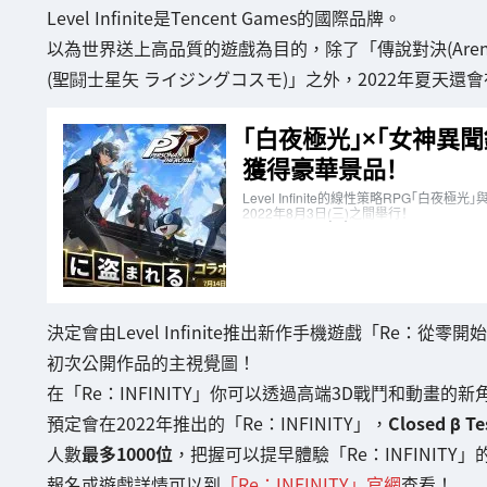
Level Infinite是Tencent Games的國際品牌。
以為世界送上高品質的遊戲為目的，除了「傳說對決(Arena of
(聖闘士星矢 ライジングコスモ)」之外，2022年夏天還會在日本推
決定會由Level Infinite推出新作手機遊戲「Re：從零開始的異
初次公開作品的主視覺圖！
在「Re：INFINITY」你可以透過高端3D戰鬥和動畫的
預定會在2022年推出的「Re：INFINITY」，
Closed β Te
人數
最多1000位
，把握可以提早體驗「Re：INFINITY
報名或遊戲詳情可以到
「Re：INFINITY」官網
查看！