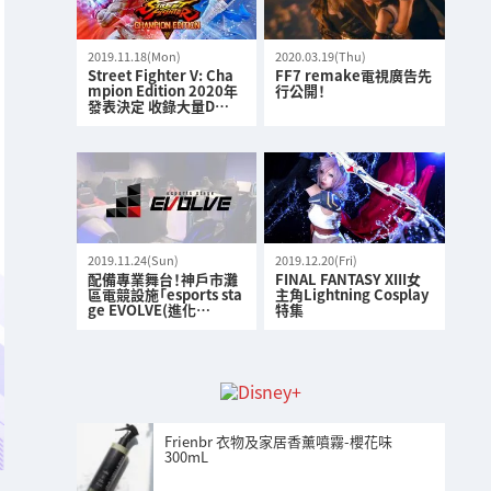
2019.11.18(Mon)
2020.03.19(Thu)
Street Fighter V: Cha
FF7 remake電視廣告先
mpion Edition 2020年
行公開！
發表決定 收錄大量D…
2019.11.24(Sun)
2019.12.20(Fri)
配備專業舞台！神戶市灘
FINAL FANTASY XIII女
區電競設施「esports sta
主角Lightning Cosplay
ge EVOLVE(進化…
特集
Frienbr 衣物及家居香薰噴霧-櫻花味
300mL