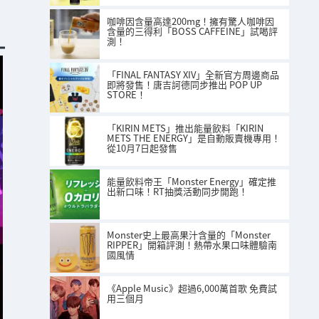
咖啡因含量高達200mg！擁有驚人咖啡因
含量的三得利「BOSS CAFFEINE」試喝評
測！
「FINAL FANTASY XIV」全新官方周邊商品
即將發售！唐吉訶德同步推出 POP UP
STORE！
「KIRIN METS」推出能量飲料「KIRIN
METS THE ENERGY」是自動販賣機專用！
從10月7日起發售
能量飲料帝王「Monster Energy」確定推
出新口味！RT抽獎活動同步開跑！
Monster史上最高果汁含量的「Monster
RIPPER」開箱評測！熱帶水果口味體驗南
國風情
《Apple Music》超過6,000萬首歌 免費試
用三個月