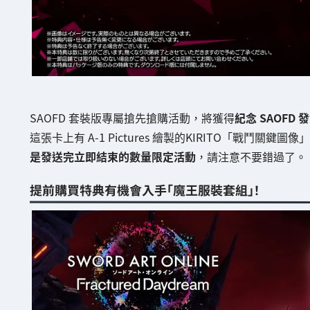
SAOFD 套裝版專屬搶先搶購活動，將獲得
紀念 SAOFD 發
這張卡上有 A-1 Pictures 繪製的KIRITO「戰鬥關鍵圖
是發送完立即結束的數量限定活動
，請注意不要錯過了。
提前購買特典有機會入手「魔王服裝套組」！