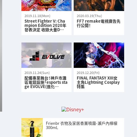
2019.11.18(Mon)
2020.03.19(Thu)
Street Fighter V: Cha
FF7 remake電視廣告先
mpion Edition 2020年
行公開！
發表決定 收錄大量D…
2019.11.24(Sun)
2019.12.20(Fri)
配備專業舞台！神戶市灘
FINAL FANTASY XIII女
區電競設施「esports sta
主角Lightning Cosplay
ge EVOLVE(進化…
特集
Frienbr 衣物及家居香薰噴霧-瀨戶內檸檬
300mL