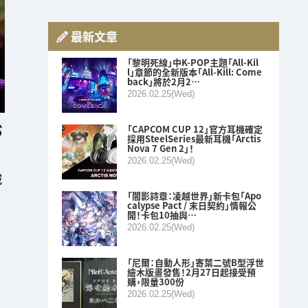
最新文章
「黎明死線」中K-POP主題「All-Kil
l」章節的全新版本「All-Kill: Come
back」將於2月2…
2026.02.25(Wed)
「CAPCOM CUP 12」官方耳機確定
採用SteelSeries最新耳機「Arctis
Nova 7 Gen 2」！
2026.02.25(Wed)
域
「闇影詩章：凌越世界」新卡包「Apo
calypse Pact / 末日契約」情報公
開！卡包10抽與…
2026.02.25(Wed)
「尼爾：自動人形」寄葉二號B型浮世
繪木版畫發售！2月27日起接受預
購，限量300份
2026.02.25(Wed)