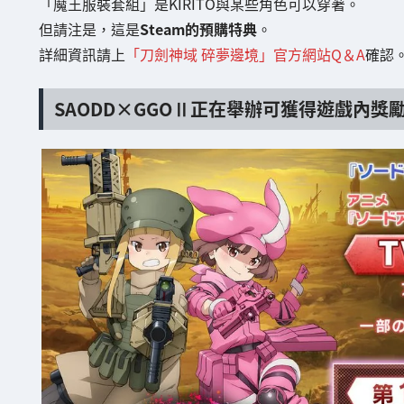
「魔王服裝套組」是KIRITO與某些角色可以穿著。
但請注是，這是
Steam的預購特典
。
詳細資訊請上
「刀劍神域 碎夢邊境」官方網站Q＆A
確認
SAODD×GGOⅡ正在舉辦可獲得遊戲內獎