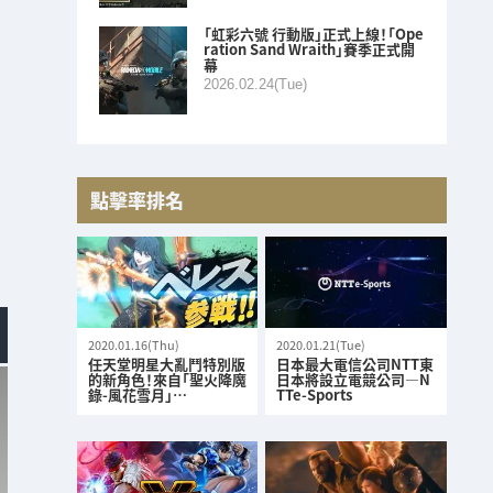
「虹彩六號 行動版」正式上線！「Ope
ration Sand Wraith」賽季正式開
幕
2026.02.24(Tue)
點擊率排名
2020.01.16(Thu)
2020.01.21(Tue)
任天堂明星大亂鬥特別版
日本最大電信公司NTT東
的新角色！來自「聖火降魔
日本將設立電競公司—N
錄-風花雪月」…
TTe-Sports