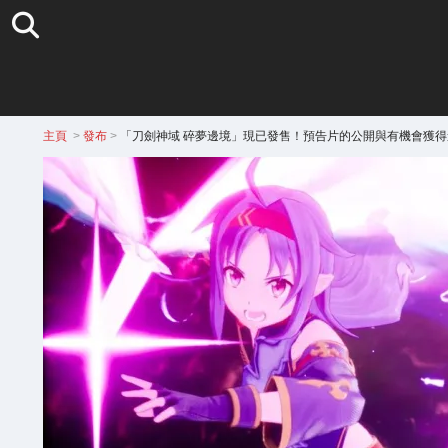
主頁
>
發布
>
「刀劍神域 碎夢邊境」現已發售！預告片的公開與有機會獲