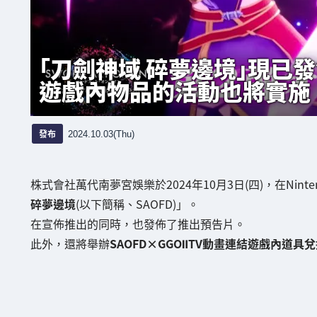
「刀劍神域 碎夢邊境」現已
遊戲內物品的活動也將實施
發布
2024.10.03(Thu)
株式會社萬代南夢宮娛樂於2024年10月3日(四)，在Nintendo Sw
碎夢邊境
(以下簡稱、SAOFD)」。
在宣佈推出的同時，也發佈了推出預告片。
此外，還將舉辦
SAOFD×GGOⅡTV動畫連結遊戲內道具