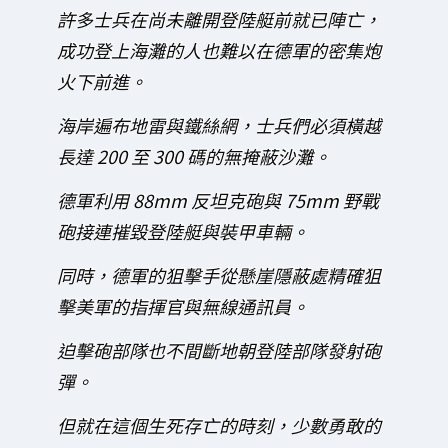
許多士兵在尚未離開登陸艇前就已陣亡，
成功登上海灘的人也難以在德軍的密集炮
火下前進。
海岸遍布地雷與鐵絲網，士兵們必須橫越
長達 200 至 300 碼的無掩蔽沙灘。
德軍利用 88mm 反坦克砲與 75mm 野戰
砲接連摧毀登陸艇與裝甲車輛。
同時，德軍的狙擊手從懸崖隱蔽處精確狙
擊美軍的指揮官與無線通訊員。
迫擊砲部隊也不間斷地朝登陸部隊發射砲
彈。
但就在這個生死存亡的時刻，少數勇敢的