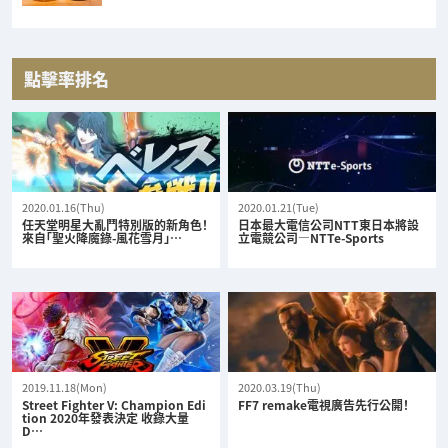
點擊率排名
2020.01.16(Thu)
2020.01.21(Tue)
任天堂明星大亂鬥特別版的新角色！
日本最大電信公司NTT東日本將設
來自「聖火降魔錄-風花雪月」…
立電競公司—NTTe-Sports
2019.11.18(Mon)
2020.03.19(Thu)
Street Fighter V: Champion Edi
FF7 remake電視廣告先行公開！
tion 2020年發表決定 收錄大量
D…