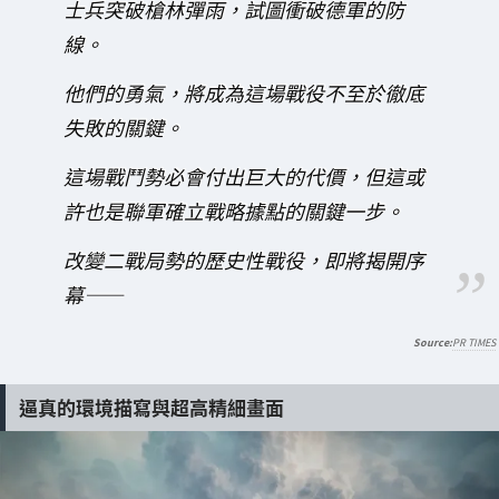
士兵突破槍林彈雨，試圖衝破德軍的防
線。
他們的勇氣，將成為這場戰役不至於徹底
失敗的關鍵。
這場戰鬥勢必會付出巨大的代價，但這或
許也是聯軍確立戰略據點的關鍵一步。
改變二戰局勢的歷史性戰役，即將揭開序
幕——
PR TIMES
逼真的環境描寫與超高精細畫面