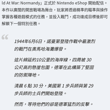
ld At War: Normandy」正式於 Nintendo eShop 開始配信。
本作以廣闊的開放戰場為舞台，玩家將透過精準的瞄準與操作
掌握各種遊戲模式的任務，並投入戰鬥，成功達成目標後即可
解鎖下一個特別任務。
1944年6月6日，諾曼第登陸作戰中最激烈
的戰鬥在奧馬哈海灘爆發。
這片綿延約10公里的海岸線，四周被 30
公尺高的懸崖包圍，德軍在此構築了堅固
的防禦陣地。
清晨 6 點 30 分，美國第 1 步兵師與第 29
步兵師的士兵們開始登陸。
然而，等待他們的卻是德軍猛烈的反擊。