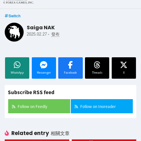
© FORZA GAMES, INC.
Switch
Saiga NAK
-
2025.02.27
發布
WhatsApp
Messenger
Facebook
Threads
X
Subscribe RSS feed
Follow on Feedly
Follow on Inoreader
Related entry
相關文章