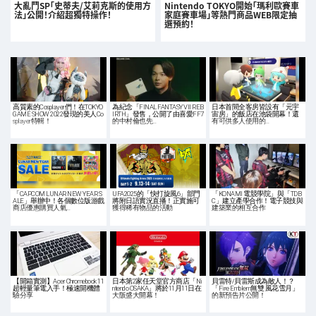
大亂鬥SP「史蒂夫/艾莉克斯的使用方
Nintendo TOKYO開始「瑪利歐賽車
法」公開！介紹超獨特操作！
家庭賽車場」等熱門商品WEB限定抽
選預約！
高質素的Cosplayer們！在TOKYO
為紀念「FINAL FANTASY VII REB
日本首間全客房皆設有「元宇
GAME SHOW 2022發現的美人Co
IRTH」發售，公開了由喜愛FF7
宙房」的飯店在池袋開幕！還
splayer特輯！
的中村倫也先…
有可供多人使用的…
「CAPCOM LUNAR NEW YEAR S
UFA2025的「快打旋風6」部門
「KONAMI 電競學院」與「TDB
ALE」舉辦中！各個數位版游戲
將附日語實況直播！正實施可
C」建立產學合作！電子競技與
商店優惠購買人氣…
獲得稀有物品的活動
建築業的相互合作
【開箱實測】Acer Chromebook 11
日本第2家任天堂官方商店「Ni
貝雷特/貝雷斯成為敵人！？
超輕量筆電入手！極速開機體
ntendo OSAKA」將於11月11日在
「Fire Emblem無雙 風花雪月」
驗分享
大阪盛大開幕！
的新預告片公開！