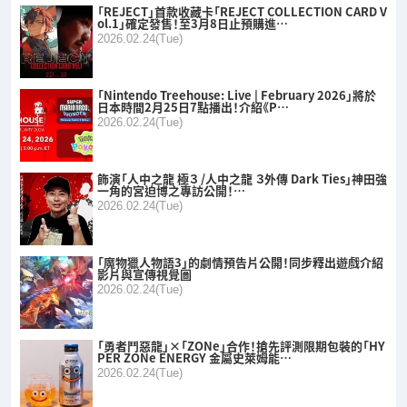
「REJECT」首款收藏卡「REJECT COLLECTION CARD V
ol.1」確定發售！至3月8日止預購進…
2026.02.24(Tue)
「Nintendo Treehouse: Live | February 2026」將於
日本時間2月25日7點播出！介紹《P…
2026.02.24(Tue)
飾演「人中之龍 極３ /人中之龍 ３外傳 Dark Ties」神田強
一角的宮迫博之專訪公開！…
2026.02.24(Tue)
「魔物獵人物語3」的劇情預告片公開！同步釋出遊戲介紹
影片與宣傳視覺圖
2026.02.24(Tue)
「勇者鬥惡龍」×「ZONe」合作！搶先評測限期包裝的「HY
PER ZONe ENERGY 金屬史萊姆能…
2026.02.24(Tue)