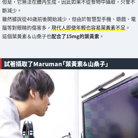
但是，它無法在體內生成，因此如果不從食物中攝取，只會不
斷減少。
雖然據說從40歲前後開始減少，但由於智慧型手機、遊戲、電
腦等對眼睛的傷害多，
現代人即使年輕也容易葉黃素不足
。
這個葉黃素＆山桑子也
配合了15mg的葉黃素
。
試著攝取了Maruman「葉黃素＆山桑子」