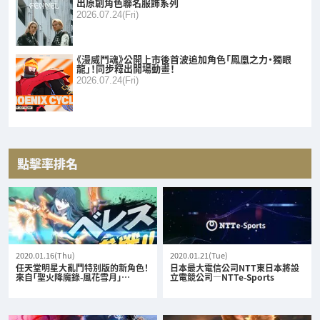
出原創角色聯名服飾系列
2026.07.24(Fri)
《漫威鬥魂》公開上市後首波追加角色「鳳凰之力・獨眼
龍」！同步釋出開場動畫！
2026.07.24(Fri)
點擊率排名
2020.01.16(Thu)
2020.01.21(Tue)
任天堂明星大亂鬥特別版的新角色！
日本最大電信公司NTT東日本將設
來自「聖火降魔錄-風花雪月」…
立電競公司—NTTe-Sports