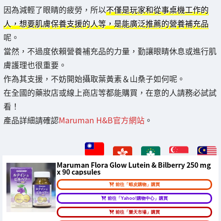
因為減輕了眼睛的疲勞，所以
不僅是玩家和從事桌機工作的
人，想要肌膚保養支援的人等，是能廣泛推薦的營養補充品
呢。
當然，不過度依賴營養補充品的力量，勤讓眼睛休息或進行肌
膚護理也很重要。
作為其支援，不妨開始攝取葉黃素＆山桑子如何呢。
在全國的藥妝店或線上商店等都能購買，在意的人請務必試試
看！
產品詳細請確認
Maruman H&B官方網站
。
Maruman Flora Glow Lutein & Bilberry 250 mg
x 90 capsules
前往「蝦皮購物」購買
前往「Yahoo!購物中心」購買
前往「樂天市場」購買