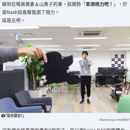
聊到在喝葉黃素＆山桑子的事，就順勢「
來測視力吧！
」，於
是Nash田島幫我測了視力。
這是左吧。
「這也是左！」
Saiga NAK編輯部
沒有視力檢查用的畫有C的板子，所以用Saiga NAK的圖標也