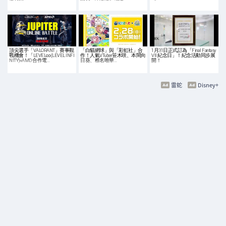
頂尖選手「VALORANT」賽事觀
「白貓網球」與「彩虹社」合
1月31日正式訂為「Final Fantasy
戰機會！「LEVEL∞(LEVEL INFI
作！人氣VTuber笹木咲、本間向
VII 紀念日」！紀念活動同步展
NITY)×AMD 合作電…
日葵、椎名唯華…
開！
雷蛇
Disney+