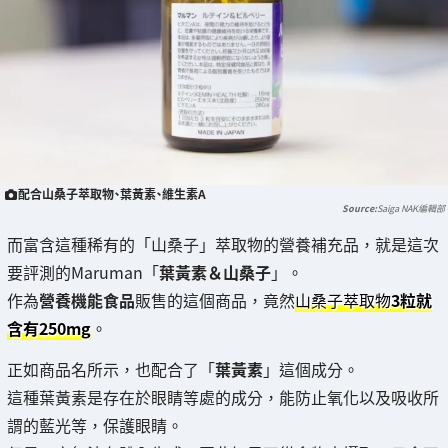
配合山桑子萃取物、葉黃素、維生素A
Saiga NAK編輯部
而富含這種稀有的「山桑子」萃取物的營養補充品，就是這次
要評測的Maruman「
葉黃素＆山桑子
」。
作為
營養機能食品
販售的這個商品，竟然
山桑子萃取物
3粒就
含有250mg
。
正如商品名所示，也配合了「
葉黃素
」這個成分。
這種葉黃素是存在於眼睛等處的成分，能防止氧化以及吸收所
謂的藍光等，保護眼睛。