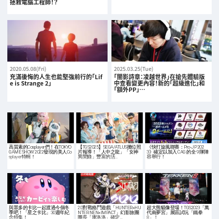
拯救電腦工程師！？
2020.05.08(Fri)
2025.03.25(Tue)
充滿後悔的人生也能堅強前行的「Lif
「闇影詩章：凌越世界」在搶先體驗版
e is Strange 2」
中查看變更內容！新的「超級進化」和
「額外PP」…
高質素的Cosplayer們！在TOKYO
【TGS2025】SEGA/ATLUS攤位照
《快打旋風聯賽：Pro-JP 202
GAME SHOW 2022發現的美人Co
片報導！「人中之龍」「女神
3》確定以加入 CAG 的全 9 隊陣
splayer特輯！
異聞錄」豐富的活…
容舉行！
與眾多的卡比一起渡過今個冬
2D對戰格鬥遊戲「HUNTER×HU
超大熊貓像登場！TGS2023「萬
季吧！「星之卡比」30週年紀
NTER NEN×IMPACT」幻影旅團
代南夢宮」展區試玩「鐵拳
念特集！
團長「庫洛洛」確定…
8」！