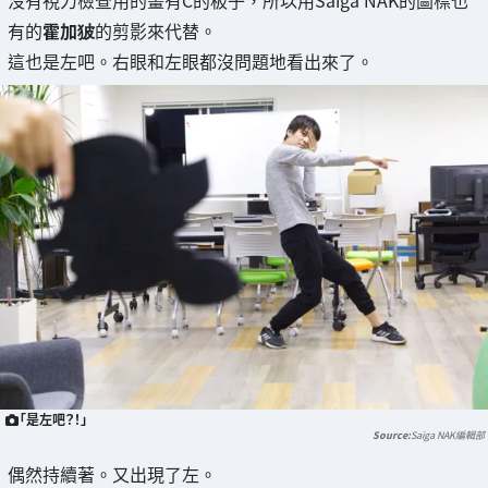
有的
霍加狓
的剪影來代替。
這也是左吧。右眼和左眼都沒問題地看出來了。
「是左吧？！」
Saiga NAK編輯部
偶然持續著。又出現了左。