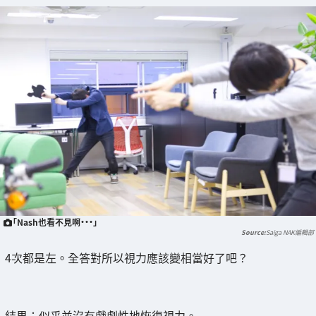
「Nash也看不見啊・・・」
Saiga NAK編輯部
4次都是左。全答對所以視力應該變相當好了吧？
結果：似乎並沒有戲劇性地恢復視力。