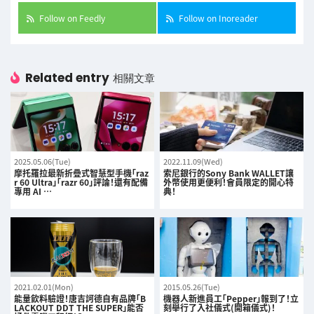
Follow on Feedly
Follow on Inoreader
Related entry
相關文章
2025.05.06(Tue)
2022.11.09(Wed)
摩托羅拉最新折疊式智慧型手機「raz
索尼銀行的Sony Bank WALLET讓
r 60 Ultra」「razr 60」評論！還有配備
外幣使用更便利！會員限定的開心特
專用 AI …
典！
2021.02.01(Mon)
2015.05.26(Tue)
能量飲料驗證！唐吉訶德自有品牌「B
機器人新進員工「Pepper」報到了！立
LACKOUT DDT THE SUPER」能否
刻舉行了入社儀式(開箱儀式)！