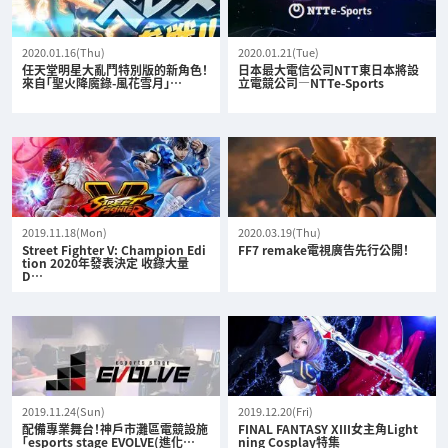
2020.01.16(Thu)
2020.01.21(Tue)
任天堂明星大亂鬥特別版的新角色！
日本最大電信公司NTT東日本將設
來自「聖火降魔錄-風花雪月」…
立電競公司—NTTe-Sports
2019.11.18(Mon)
2020.03.19(Thu)
Street Fighter V: Champion Edi
FF7 remake電視廣告先行公開！
tion 2020年發表決定 收錄大量
D…
2019.11.24(Sun)
2019.12.20(Fri)
配備專業舞台！神戶市灘區電競設施
FINAL FANTASY XIII女主角Light
「esports stage EVOLVE(進化…
ning Cosplay特集