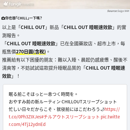
Saiga NAK
你也想「CHILL」一下嗎？
以上是「
CHILL OUT
」新品「
CHILL OUT 睡眠速效飲
」的實
測報告。
「
CHILL OUT 睡眠速效飲
」已在全國藥妝店、超市上市，每
瓶售價
270日圓(含稅)
。
推薦給有以下困擾的朋友：難以入睡、晨起仍感疲憊、醒後不
清爽等，不妨試試這款提升睡眠品質的「
CHILL OUT 睡眠速
效飲
」！
眠る前こそほっと一息つく時間を。
おやすみ前の新ルーティン CHILLOUTスリープショット
忙しい日々だからこそ、就寝前にはこだわろう🌙
https://
t.co/0Ph3ZIXJes
#チルアウトスリープショット
pic.twitte
r.com/4Tj12ydnEd