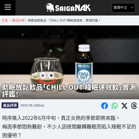
繁體中文
主頁
產品評測
助眠放鬆飲品「CHILL OUT 睡眠速效飲」實測評鑑！
>
>
助眠放鬆飲品「CHILL OUT 睡眠速效飲」實測
評鑑！
產品評測
2022.06.18(Sat)
時序進入2022年6月中旬，真正炎熱的季節即將來臨。
梅雨季節悶熱難耐，不少人因夜間輾轉難眠而陷入睡眠不足的
困擾吧？