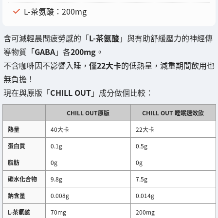
L-茶氨酸：200mg
含可減輕晨間疲勞感的「
L-茶氨酸
」與有助舒緩壓力的神經傳
導物質「
GABA
」各
200mg
。
不含咖啡因不影響入睡，
僅22大卡
的低熱量，減重期間飲用也
無負擔！
現在與原版「
CHILL OUT
」成分做個比較：
CHILL OUT原版
CHILL OUT 睡眠速效飲
熱量
40大卡
22大卡
蛋白質
0.1g
0.5g
脂肪
0g
0g
碳水化合物
9.8g
7.5g
鈉含量
0.008g
0.014g
L-茶氨酸
70mg
200mg