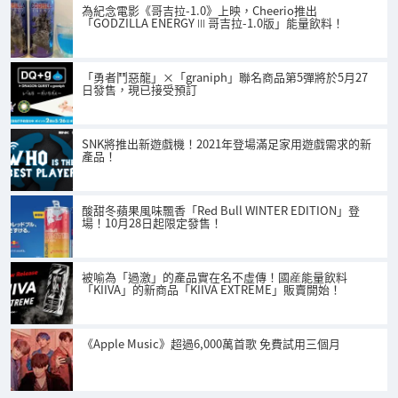
為紀念電影《哥吉拉-1.0》上映，Cheerio推出
「GODZILLA ENERGY Ⅲ 哥吉拉-1.0版」能量飲料！
「勇者鬥惡龍」×「graniph」聯名商品第5彈將於5月27
日發售，現已接受預訂
SNK將推出新遊戲機！2021年登場滿足家用遊戲需求的新
產品！
酸甜冬蘋果風味飄香「Red Bull WINTER EDITION」登
場！10月28日起限定發售！
被喻為「過激」的產品實在名不虛傳！國産能量飲料
「KIIVA」的新商品「KIIVA EXTREME」販賣開始！
《Apple Music》超過6,000萬首歌 免費試用三個月