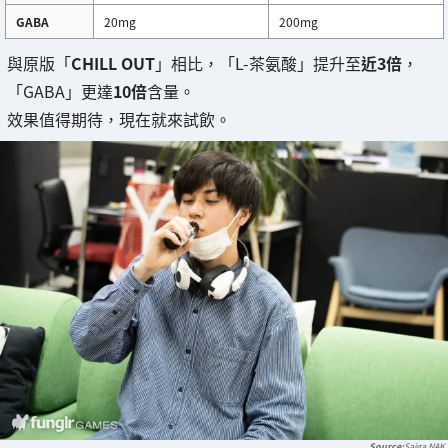
GABA
20mg
200mg
與原版「
CHILL OUT
」相比，「L-茶氨酸」提升至
近3倍
，
「GABA」更達
10倍
含量。
效果值得期待，現在就來試飲。
Saiga NAK