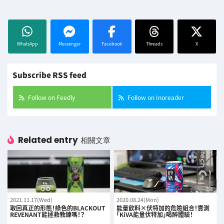
WhatsApp
Messenger
Facebook
Threads
X
Subscribe RSS feed
Follow on Feedly
Follow on Inoreader
Related entry
相關文章
2021.11.17(Wed)
2020.08.24(Mon)
取回真正的形態！綠色的BLACKOUT
能量飲料×伏特加的危險組合！實測
REVENANT能拯救教練嗎！？
「KiVA能量伏特加」喝醉體驗！