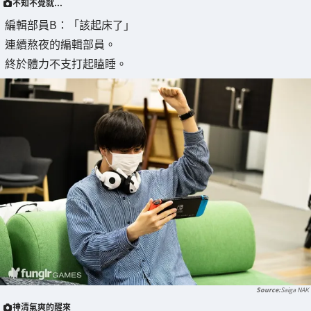
不知不覺就...
編輯部員B：「該起床了」
連續熬夜的編輯部員。
終於體力不支打起瞌睡。
Saiga NAK
神清氣爽的醒來