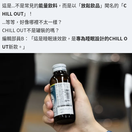
這是...不是常見的
能量飲料
，而是以「
放鬆飲品
」聞名的「
C
HILL OUT
」！
...等等，好像哪裡不太一樣？
CHILL OUT不是罐裝的嗎？
編輯部員B：「這是睡眠速效飲，是
專為睡眠設計的CHILL O
UT
新款。」