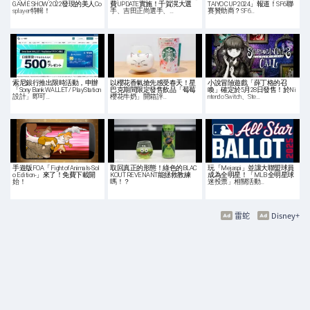
GAME SHOW 2022發現的美人Co
費UPDATE實施！千賀滉大選
TAIYO CUP 2024」報道！SF6聯
splayer特輯！
手、吉田正尚選手、…
賽贊助商？SF6…
索尼銀行推出限時活動，申辦
以櫻花香氣搶先感受春天！星
小說冒險遊戲「薛丁格的召
「Sony Bank WALLET / PlayStation
巴克期間限定發售飲品「莓莓
喚」確定於5月28日發售！於Ni
設計」即可…
櫻花牛奶」開箱評…
ntendo Switch、Ste…
手遊版FOA「Fight of Animals-Sol
取回真正的形態！綠色的BLAC
玩「Mejaspi」並讓大聯盟球員
o Edition-」來了！免費下載開
KOUT REVENANT能拯救教練
成為全明星！「MLB 全明星球
始！
嗎！？
迷投票」相關活動…
雷蛇
Disney+