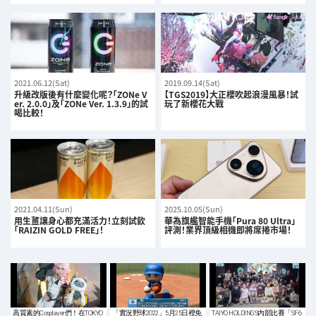
2021.06.12(Sat)
2019.09.14(Sat)
升級改版後有什麼變化呢？「ZONe V
【TGS2019】大正櫻吹起浪漫風暴！試
er. 2.0.0」及「ZONe Ver. 1.3.9」的試
玩了新櫻花大戰
喝比較！
2021.04.11(Sun)
2025.10.05(Sun)
用生薑讓身心都充滿活力！立刻試飲
華為旗艦智能手機「Pura 80 Ultra」
「RAIZIN GOLD FREE」！
評測！業界頂級相機即將席捲市場！
高質素的Cosplayer們！在TOKYO
「實況野球2022」5月25日裡免
TAIYO HOLDINGS內部比賽「SF6