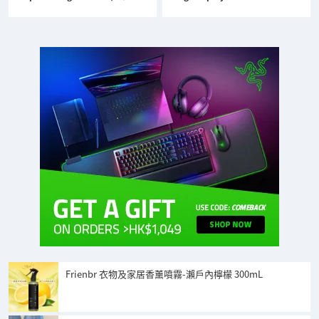
Frienbr 衣物及家居香薰噴霧-瀨戶內檸檬 300mL