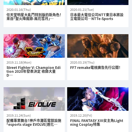
2020.01.16(Thu)
2020.01.21(Tue)
任天堂明星大亂鬥特別版的新角色！
日本最大電信公司NTT東日本將設
來自「聖火降魔錄-風花雪月」…
立電競公司—NTTe-Sports
2019.11.18(Mon)
2020.03.19(Thu)
Street Fighter V: Champion Edi
FF7 remake電視廣告先行公開！
tion 2020年發表決定 收錄大量
D…
2019.11.24(Sun)
2019.12.20(Fri)
配備專業舞台！神戶市灘區電競設施
FINAL FANTASY XIII女主角Light
「esports stage EVOLVE(進化…
ning Cosplay特集