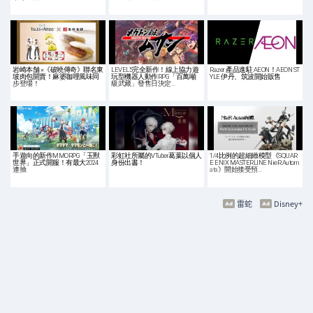
岩崎本舗 ×《破曉傳奇》聯名東
LEVEL5完全新作！線上協力遊
Razer 產品進駐 AEON！AEON ST
坡肉包開賣！麻婆咖哩風味同
玩型機器人動作RPG「百萬噸
YLE 伊丹、筑波開始販售
步登場！
級武藏」發售日決定…
手遊向的新作MMORPG「玉獸
彩虹社所屬的VTuber葛葉以個人
1/4比例的超細緻模型《SQUAR
世界」正式開服！有最大2024
身份出書！
E ENIX MASTERLINE NieR:Autom
連抽
ata》開始接受預…
雷蛇
Disney+