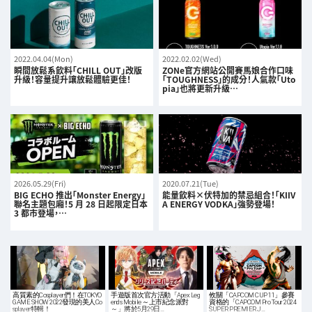
2022.04.04(Mon)
2022.02.02(Wed)
瞬間放鬆系飲料「CHILL OUT」改版
ZONe官方網站公開賽馬娘合作口味
升級！容量提升讓放鬆體驗更佳！
「TOUGHNESS」的成分！人氣款「Uto
pia」也將更新升級…
2026.05.29(Fri)
2020.07.21(Tue)
BIG ECHO 推出「Monster Energy」
能量飲料×伏特加的禁忌組合！「KIIV
聯名主題包廂！5 月 28 日起限定日本
A ENERGY VODKA」強勢登場！
3 都市登場，…
高質素的Cosplayer們！在TOKYO
手遊版首次官方活動「Apex Leg
攸關「CAPCOM CUP 11」參賽
GAME SHOW 2022發現的美人Co
ends Mobile ～上市紀念派對
資格的「CAPCOM Pro Tour 2024
splayer特輯！
～」將於5月29日…
SUPER PREMIER J…