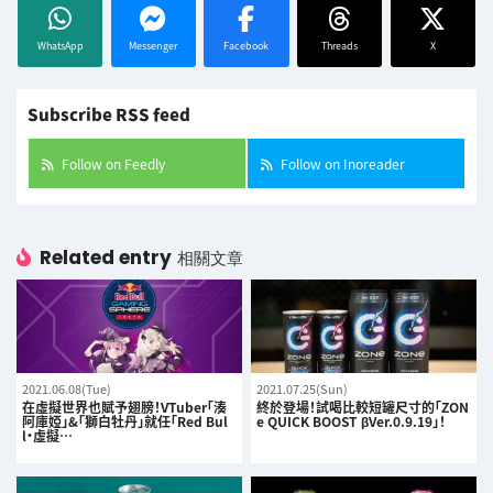
WhatsApp
Messenger
Facebook
Threads
X
Subscribe RSS feed
Follow on Feedly
Follow on Inoreader
Related entry
相關文章
2021.06.08(Tue)
2021.07.25(Sun)
在虛擬世界也賦予翅膀！VTuber「湊
終於登場！試喝比較短罐尺寸的「ZON
阿庫婭」&「獅白牡丹」就任「Red Bul
e QUICK BOOST βVer.0.9.19」！
l・虛擬…