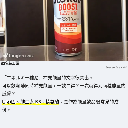
包裝正面
Saiga NAK
「エネルギー補給」補充能量的文字很突出。
可以飲咖啡同時補充能量，一飲二得？一次就得到兩種能量的
感覺？
咖啡因、維生素 B6、精氨酸
。是作為能量飲品很常見的成
份。