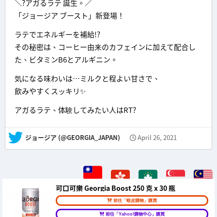
＼?アガるラテ 誕生。／
「ジョージア ブースト」新登場！
ラテでエネルギーを補給!?
その秘密は、コーヒー由来のカフェインに加えて配合し
た、ビタミンB6とアルギニン。
気になる味わいは…ミルクと程よい甘さで、
飲みやすくスッキリ✨
アガるラテ、体験してみたい人はRT?
— ジョージア (@GEORGIA_JAPAN)
April 26, 2021
可口可樂 Georgia Boost 250 克 x 30 瓶
前往「蝦皮購物」購買
前往「Yahoo!購物中心」購買