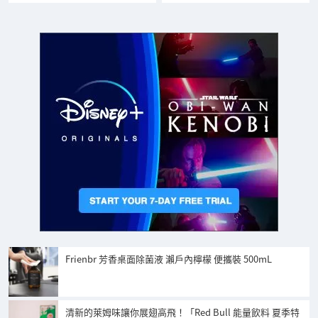
Frienbr 芳香桌面除菌液 瀨戶內檸檬 便攜裝 500mL
清新的萊姆味讓你展翅高飛！「Red Bull 能量飲料 夏季特