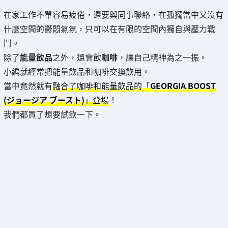
在家工作不單容易疲倦，還要與同事聯絡，在孤獨當中又沒有
什麼空間的鬱悶氣氛，只可以在有限的空間內獨自與壓力戰
鬥。
除了
能量飲品
之外，還會飲
咖啡
，讓自己精神為之一振。
小編就經常把能量飲品和咖啡交換飲用。
當中竟然就有
融合了咖啡和能量飲品的「
GEORGIA BOOST
(ジョージア ブースト)
」登場
！
我們都買了想要試飲一下。