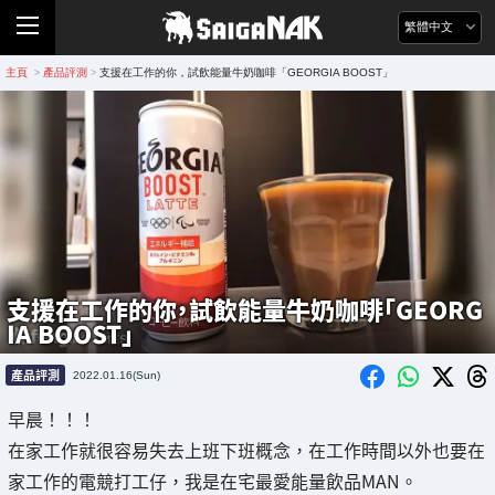
繁體中文
主頁
產品評測
支援在工作的你，試飲能量牛奶咖啡「GEORGIA BOOST」
>
>
支援在工作的你，試飲能量牛奶咖啡「GEORG
IA BOOST」
產品評測
2022.01.16(Sun)
早晨！！！
在家工作就很容易失去上班下班概念，在工作時間以外也要在
家工作的電競打工仔，我是在宅最愛能量飲品MAN。