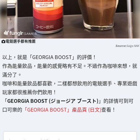
電競選手都有推薦
Saiga NAK
以上，就是「GEORGIA BOOST」的評價！
作為能量飲品，能量的感覺略有不足。不過作為咖啡來想，就
滿分了。
咖啡和能量飲品都喜歡，二樣都想飲用的電競選手、專業遊戲
玩家都很推薦你們飲用！
「
GEORGIA BOOST (ジョージア ブースト)
」的詳情可到可
口可樂的
「GEORGIA BOOST」產品頁 (日文)
查看！