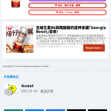
前往「樂天市場」購買
前往「friDay」購買
含維生素B6與精胺酸的提神拿鐵「Georgia
Boost」發表！
在能量飲料戰國時代的今日，眾多廠商推出各式各樣的能量飲料。
雖然Saiga NAK也介紹過各種能量飲料，但現有種類實在多到追不
上，新產品還不斷推出。 在大多數產品僅是口味差異的情況下，這
次即將推出的是添加能量成分的咖啡，不、是拿鐵咖啡！ 可口可樂
公司發表了能量拿鐵「Georgia Boost」！
Read more
Copyright© Coca-Cola(Japan) company.Limited
能量飲品
Guest
-
2022.01.16
產品評測